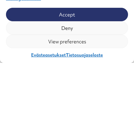
Accept
Deny
View preferences
Evästeasetukset
Tietosuojaseloste
26.6.2026
Hyvää kesää! Tavoitat meidät
kesäaikana seuraavasti
Business Kangasalan tiimin loma-ajat: Päivi
Kuusivaara 2.–9.7. Panu Anttila 29.6.–26.7.
Senni Jalonen 29.6.–29.7. Maria Eskelinen