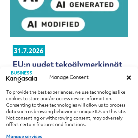
31.7.2026
EU:n uudet tekoälymerkinnät
koskevat yrityksiä elokuusta
Manage Consent
alkaen
To provide the best experiences, we use technologies like
Euroopan unionin tekoälysääntely tuo
cookies to store and/or access device information.
yrityksille uusia velvoitteita tekoälyllä
Consenting to these technologies will allow us to process
tuotettujen sisältöjen merkitsemiseen.
data such as browsing behavior or unique IDs on this site.
Elokuusta alkaen tekoälyllä luodut kuvat,
Not consenting or withdrawing consent, may adversely
videot,...
affect certain features and functions.
Manage services