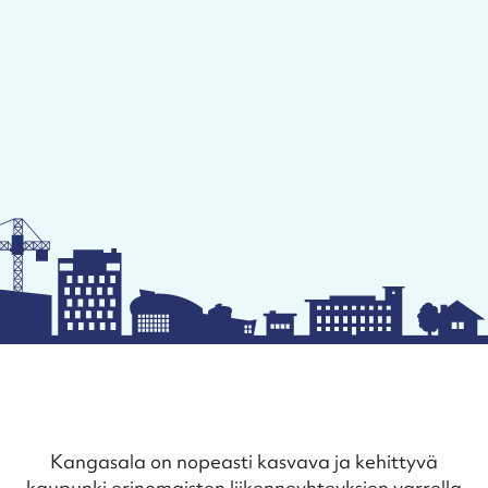
Kangasala on nopeasti kasvava ja kehittyvä
kaupunki erinomaisten liikenneyhteyksien varrella