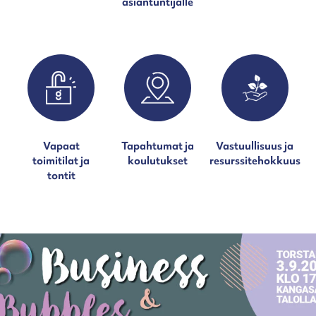
asiantuntijalle
Vapaat
Tapahtumat ja
Vastuullisuus ja
toimitilat ja
koulutukset
resurssitehokkuus
tontit