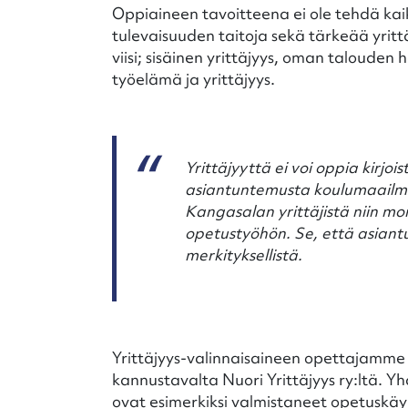
Oppiaineen tavoitteena ei ole tehdä kaik
tulevaisuuden taitoja sekä tärkeää yrit
viisi; sisäinen yrittäjyys, oman talouden
työelämä ja yrittäjyys.
Yrittäjyyttä ei voi oppia kirj
asiantuntemusta koulumaailman
Kangasalan yrittäjistä niin m
opetustyöhön. Se, että asiantu
merkityksellistä.
Yrittäjyys-valinnaisaineen opettajamme
kannustavalta Nuori Yrittäjyys ry:ltä. Yh
ovat esimerkiksi valmistaneet opetuskä