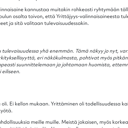
linnaisaine kannustaa muitakin rohkeasti ryhtymään täl
oulun osalta toivon, että Yrittäjyys-valinnaisaineesta t
et ja sitä valitaan tulevaisuudessakin.
uu tulevaisuudessa yhä enemmän. Tämä näkyy jo nyt, var
kityksellisyyttä, eri näkökulmasta, pohtivat myös pitkä
nopeasti suunnittelemaan ja johtamaan huomista, ettem
eiliseen.
tä oli. Ei kellon mukaan. Yrittäminen oli todellisuudessa 
työtä.
ahdollisuuksia meille muille. Meistä jokaisen, myös korke