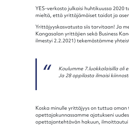
YES-verkosto julkaisi huhtikuussa 2020 t
mieltä, että yrittäjämäiset taidot ja as
Yrittäjyyskasvatusta siis tarvitaan! J
Kangasalan yrittäjien sekä Business Kang
ilmestyi 2.2.2021) tekemästämme yhteis
Koulumme 7.luokkalaisilla oli 
Ja 28 oppilasta ilmaisi kiinnos
Koska minulle yrittäjyys on tuttua oman t
opettajakunnassamme ajatukseni uudesta
opettajantehtävän hakuun, ilmoittautu