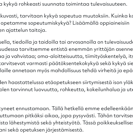
ja kykyä rohkeasti suunnata toimintaa tulevaisuuteen.
uvasti, tarvitaan kykyä sopeutua muutoksiin. Kuinka 
opetamme sopeutumiskykyä? Lisäämällä oppiaineisiin
 ajattelun taitoja.
lla, tiedoilla ja taidoilla tai arvosanoilla on tulevaisuu
isuudessa tarvitsemme entistä enemmän yrittäjän asenne
 ja vahvistaa; oma-aloitteisuutta, tiimityöskentelyä, i
 tarvitsevat varmasti päätöksentekokykyä sekä kykyä si
aille annetaan myös mahdollisuus tehdä virheitä ja epä
en haastattelussa etäopetukseen siirtymisestä ison ylä
en tarvinnut luovuutta, rohkeutta, kokeilunhalua ja ute
tyneet ennustamaan. Tällä hetkellä emme edelleenkään
uttumaan pitkäksi aikaa, jopa pysyvästi. Tähän tarvits
sta lähestymistä sekä yhteistyötä. Tässä poikkeuksellise
tani sekä opetuksen järjestämisestä.