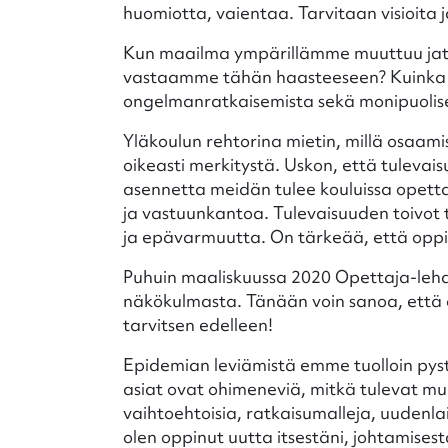
huomiotta, vaientaa. Tarvitaan visioita 
Kun maailma ympärillämme muuttuu jatk
vastaamme tähän haasteeseen? Kuinka 
ongelmanratkaisemista sekä monipuolisen
Yläkoulun rehtorina mietin, millä osaamise
oikeasti merkitystä. Uskon, että tuleva
asennetta meidän tulee kouluissa opettaa
ja vastuunkantoa. Tulevaisuuden toivot
ja epävarmuutta. On tärkeää, että oppil
Puhuin maaliskuussa 2020 Opettaja-lehd
näkökulmasta. Tänään voin sanoa, että ol
tarvitsen edelleen!
Epidemian leviämistä emme tuolloin pys
asiat ovat ohimeneviä, mitkä tulevat mu
vaihtoehtoisia, ratkaisumalleja, uudenlai
olen oppinut uutta itsestäni, johtamises