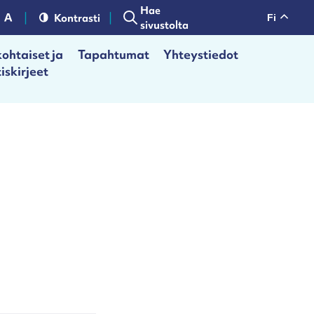
Hae
Kontrasti
fi
sivustolta
ohtaiset ja
Tapahtumat
Yhteystiedot
iskirjeet