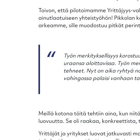
Toivon, että pilotoimamme Yrittäjyys-va
ainutlaatuiseen yhteistyöhön! Pikkolan k
arkeamme, sille muodostuu pitkät perinte
Työn merkityksellisyys korost
uraansa aloittavissa. Työn mer
tehneet. Nyt on aika ryhtyä 
vahingossa palaisi vanhaan tai 
Meillä kotona töitä tehtiin aina, kun nii
luovuutta. Se oli raakaa, konkreettista, 
Yrittäjät ja yritykset luovat jatkuvasti m