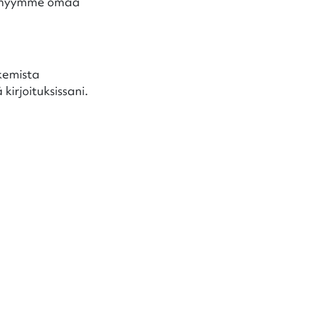
n, myymme omaa
ukemista
kirjoituksissani.