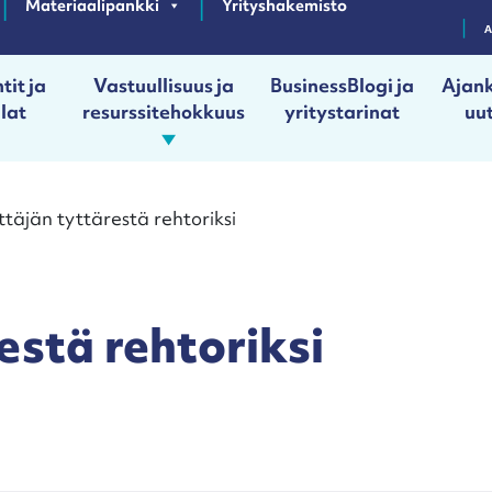
Materiaalipankki
Yrityshakemisto
tit ja
Vastuullisuus ja
BusinessBlogi ja
Ajank
ilat
resurssitehokkuus
yritystarinat
uut
ttäjän tyttärestä rehtoriksi
estä rehtoriksi