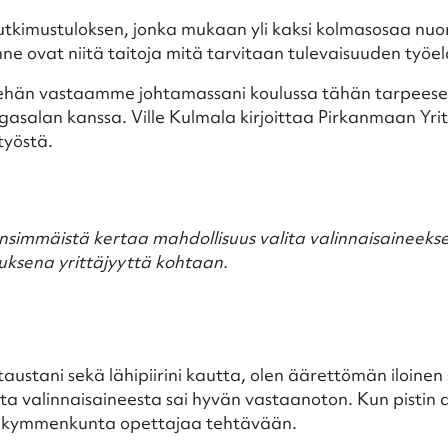
utkimustuloksen, jonka mukaan yli kaksi kolmasosaa nuoris
enne ovat niitä taitoja mitä tarvitaan tulevaisuuden työe
a mehän vastaamme johtamassani koulussa tähän tarpeese
asalan kanssa. Ville Kulmala kirjoittaa Pirkanmaan Yrit
työstä.
ensimmäistä kertaa mahdollisuus valita valinnaisaineekse
tuksena yrittäjyyttä kohtaan.
austani sekä lähipiirini kautta, olen äärettömän iloinen s
 valinnaisaineesta sai hyvän vastaanoton. Kun pistin 
i kymmenkunta opettajaa tehtävään.