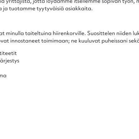
pia yrittäjistä, jotta löydämme itsellemme sopivan työ
ja tuotamme tyytyväisiä asiakkaita.
t minulla taiteltuina hiirenkorville. Suosittelen niiden l
t ovat innostaneet toimimaan; ne kuuluvat puheissani sekä 
iteetit
ärjestys
ima