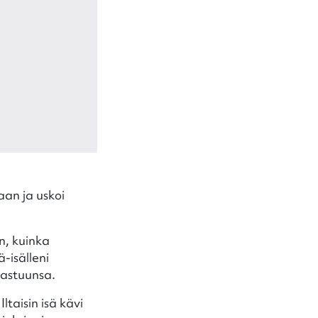
aan ja uskoi
n, kuinka
-isälleni
vastuunsa.
ltaisin isä kävi