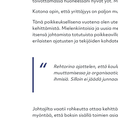
toivottamassa huoneessani hyvät yöt. Muist
Kotona opin, että yrittäjyys on paljon m
Tänä poikkeuksellisena vuotena olen utel
kehittämistä. Mielenkiintoisia ja uusia 
itsensä johtamista totutuista poikkeavil
erilaisten ajatusten ja tekijöiden kohdat
Rehtorina ajattelen, että koul
muuttamisessa ja organisaation
ihmisiä. Silloin ei jäädä junn
Johtajilta vaatii rohkeutta ottaa kehittä
myöntää, että boksin sisällä toimien asiat