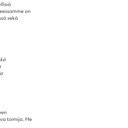
lisiä
ineessamme on
ssä sekä
ekä
a
ja
een
ava toimija. He