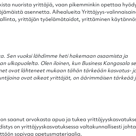
ista nuorista yrittäjiä, vaan pikemminkin opettaa hyödyl
täjämäistä asennetta. Aihealueita Yrittäjyys-valinnaisa
 hallinta, yrittäjän työelämätaidot, yrittäminen käytännö
oista. Sen vuoksi lähdimme heti hakemaan osaamista ja
 ulkopuolelta. Olen iloinen, kun Business Kangasala s
onet ovat lähteneet mukaan tähän tärkeään kasvatus- j
ntijoina ovat oikeat yrittäjät, on äärimmäisen tärkeää 
 on saanut arvokasta apua ja tukea yrittäjyyskasvatuks
distys on yrittäjyyskasvatuksessa valtakunnallisesti joht
yttöön sopivaa opetusmateriaalia.