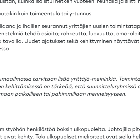
an, kuinka isä istui hetken vuoteeni reunalla ja silitti h
uutakin kuin toimeentulo tai y-tunnus.
iaana ja ihaillen seurannut yrittäjien uusien toimintata
menetelmiä tehdä asioita; rohkeutta, luovuutta, oma-aloit
la tavoilla. Uudet ajatukset sekä kehittyminen näyttävä
essa.
umaailmassa tarvitaan lisää yrittäjä-meininkiä. Toiminta
 kehittämisessä on tärkeää, että suunnitteluryhmissä on
aamaan paikoilleen tai pahimmillaan menneisyyteen.
mistyöhön henkilöstöä boksin ulkopuolelta. Johtajilla pi
 eivät kehity. Toki ulkopuoliset mielipiteet ovat siellä 