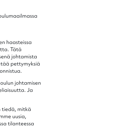
koulumaailmassa
den haasteissa
tta. Tätä
tsenä johtamista
etää pettymyksiä
onnistua.
koulun johtamisen
liaisuutta. Ja
 tiedä, mitkä
emme uusia,
ssa tilanteessa