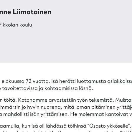
nne Liimatainen
 Pikkolan koulu
ti elokuussa 72 vuotta. Isä herätti luottamusta asiakkaiss
tavoitettavissa ja kohtaamisissa läsnä.
jon töitä. Kotonamme arvostettiin työn tekemistä. Muista
mmärsin jo hyvin nuorena, mitä loman pitäminen yrittäjä
i ja mahdollisti isän yrittämisen. He molemmat kantoivat 
ulla, kun isä oli lähdössä töihinsä ”Osasto ykköselle”. I