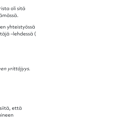
ta oli sitä
lämässä.
en yhteistyössä
täjä –lehdessä (
en yrittäjyys.
iitä, että
aineen