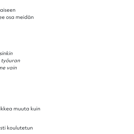
laiseen
ulee osa meidän
sinkin
n työuran
me vain
kaikkea muuta kuin
asti koulutetun