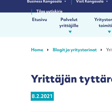
Business Kangasala
Visit Kangasala
Tilaa uutiskirje
Etusivu
Palvelut
Yrityston
yrittäjille
toimit
Päävalikko
Home
Blogit ja yritystarinat
Yri
Yrittäjän tyttär
8.2.2021