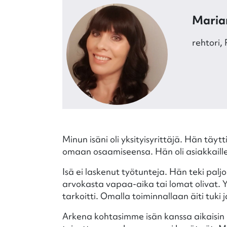
Maria
rehtori,
Minun isäni oli yksityisyrittäjä. Hän täyt
omaan osaamiseensa. Hän oli asiakkaille 
Isä ei laskenut työtunteja. Hän teki pal
arvokasta vapaa-aika tai lomat olivat. Y
tarkoitti. Omalla toiminnallaan äiti tuk
Arkena kohtasimme isän kanssa aikaisin aam