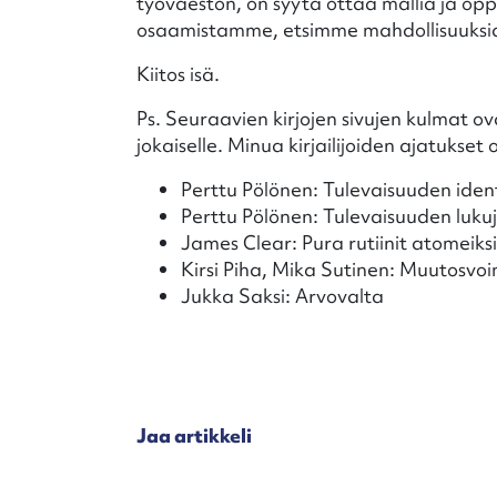
työväestön, on syytä ottaa mallia ja op
osaamistamme, etsimme mahdollisuuksia 
Kiitos isä.
Ps. Seuraavien kirjojen sivujen kulmat ova
jokaiselle. Minua kirjailijoiden ajatukse
Perttu Pölönen: Tulevaisuuden ident
Perttu Pölönen: Tulevaisuuden lukuj
James Clear: Pura rutiinit atomeiksi
Kirsi Piha, Mika Sutinen: Muutosvo
Jukka Saksi: Arvovalta
Jaa artikkeli