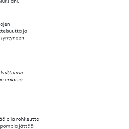
iuksiani.
pojen
teisuutta ja
t syntyneen
kulttuurin
 erilaisia
tää olla rohkeutta
helpompia jättää