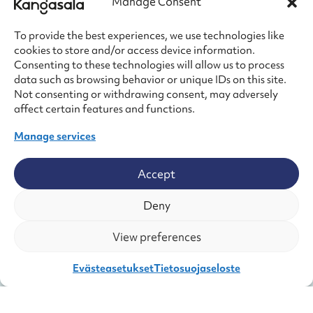
Manage Consent
Yrityspositiivisen Kangasalan ketterä
elinkeino- ja matkailuyhtiö.
To provide the best experiences, we use technologies like
cookies to store and/or access device information.
info@businesskangasala.fi
Consenting to these technologies will allow us to process
data such as browsing behavior or unique IDs on this site.
Voit jättää
yhteydenottopyynnön
tai
varata ajan
Not consenting or withdrawing consent, may adversely
tapaamiselle.
affect certain features and functions.
Manage services
Accept
Deny
View preferences
Visit Kangasala on oppaasi Kangasalle
– Kesäpäivän kulttuurikaupunkiin.
Evästeasetukset
Tietosuojaseloste
toimisto@visitkangasala.fi