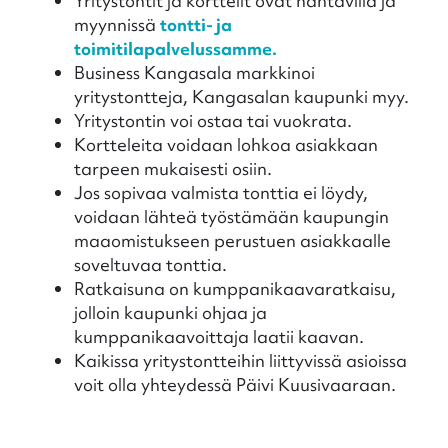
Yritystontit ja korttelit ovat nähtävillä ja
myynnissä
tontti- ja
toimitilapalvelussamme.
Business Kangasala markkinoi
yritystontteja, Kangasalan kaupunki myy.
Yritystontin voi ostaa tai vuokrata.
Kortteleita voidaan lohkoa asiakkaan
tarpeen mukaisesti osiin.
Jos sopivaa valmista tonttia ei löydy,
voidaan lähteä työstämään kaupungin
maaomistukseen perustuen asiakkaalle
soveltuvaa tonttia.
Ratkaisuna on kumppanikaavaratkaisu,
jolloin kaupunki ohjaa ja
kumppanikaavoittaja laatii kaavan.
Kaikissa yritystontteihin liittyvissä asioissa
voit olla yhteydessä Päivi Kuusivaaraan.