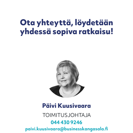
Ota yhteyttä, löydetään
yhdessä sopiva ratkaisu!
Päivi Kuusivaara
TOIMITUSJOHTAJA
044 430 9246
paivi.kuusivaara@businesskangasala.fi