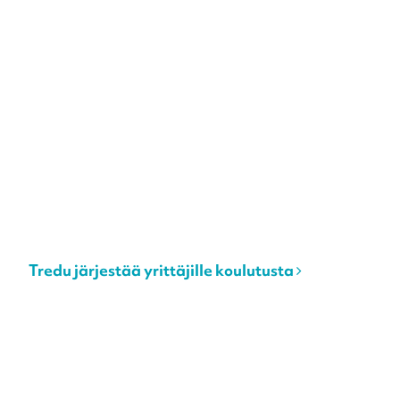
Tredu järjestää yrittäjille koulutusta