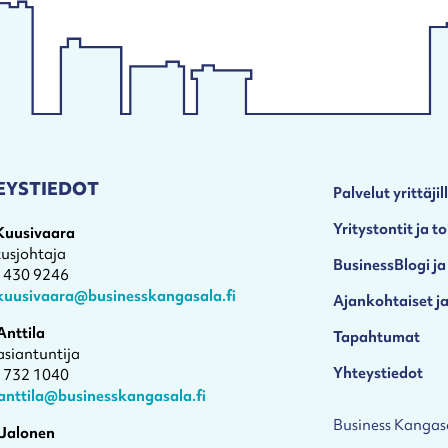
EYSTIEDOT
Palvelut yrittäjil
Yritystontit ja to
 Kuusivaara
tusjohtaja
BusinessBlogi ja
4 430 9246
.kuusivaara@businesskangasala.fi
Ajankohtaiset ja
Anttila
Tapahtumat
asiantuntija
Yhteystiedot
1 732 1040
anttila@businesskangasala.fi
Business Kangas
 Jalonen