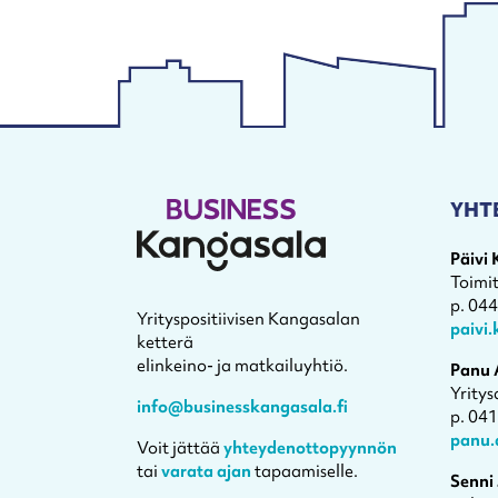
YHT
Päivi
Toimi
p. 04
Yrityspositiivisen Kangasalan
paivi
ketterä
elinkeino- ja matkailuyhtiö.
Panu 
Yritys
info@businesskangasala.fi
p. 04
panu.
Voit jättää
yhteydenottopyynnön
tai
varata ajan
tapaamiselle.
Senni