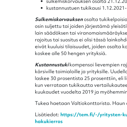
sulkemiskorvauksen osalta 21.12.2
kustannustuen tukikausi 1.12.2021-
Sulkemiskorvauksen
osalta tukikelpoisia
osin suljettu tai joiden järjestämä yleisö
lain säädöksen tai viranomaismääräyks
rajoitus tai suositus ei olisi tässä lainko
eivät kuuluisi tilaisuudet, joiden osalta 
koskee alle 50 hengen yrityksiä.
Kustannustuki
kompensoi lievempien rajoi
kärsiville toimialoille ja yrityksille. Uu
laskee 30 prosentista 25 prosenttiin, eli 
kun verrataan tukikautta vertailukauteen
kuukaudet vuodelta 2019 ja myöhemmin p
Tukea haetaan Valtiokonttorista. Haun o
Lisätiedot:
https://tem.fi/-/yritysten-
hakukierros