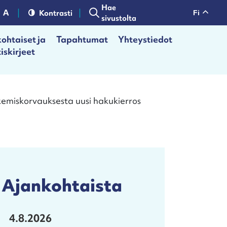
Hae
Kontrasti
fi
sivustolta
ohtaiset ja
Tapahtumat
Yhteystiedot
iskirjeet
lkemiskorvauksesta uusi hakukierros
Ajankohtaista
4.8.2026