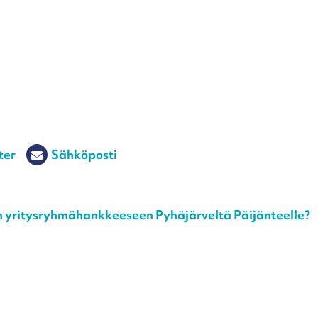
ter
Sähköposti
en yritysryhmähankkeeseen Pyhäjärveltä Päijänteelle?