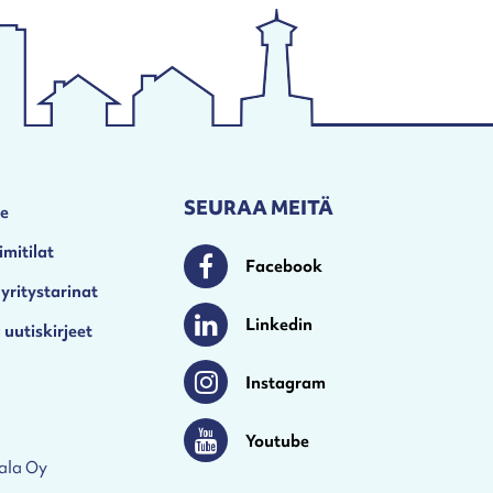
SEURAA MEITÄ
le
imitilat
Facebook
Facebook
 yritystarinat
Linkedin
 uutiskirjeet
Linkedin
Instagram
Instagram
Youtube
Youtube
ala Oy