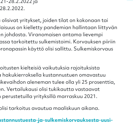
021-28.2.2022 ja
28.2.2022.
 olisivat yritykset, joiden tilat on kokonaan tai
tilaisuus on kielletty pandemian hallintaan liittyvän
en johdosta. Viranomaisen antama lievempi
hdassa tarkoitettu sulkemistoimi. Korvauksen piiriin
koronapassin käyttö olisi sallittu. Sulkemiskorvaus
tusten kielteisiä vaikutuksia rajoituksista
della hakukierroksella kustannustuen omavastuu
liikevaihdon aleneman tulee olla yli 25 prosenttia,
. Vertailukausi olisi tukikautta vastaavat
erustetuilla yrityksillä marraskuu 2021.
lisi tarkoitus avautua maaliskuun aikana.
kustannustuesta-ja-sulkemiskorvauksesta-uusi-