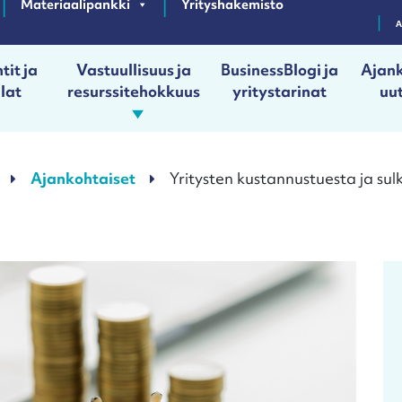
Materiaalipankki
Yrityshakemisto
tit ja
Vastuullisuus ja
BusinessBlogi ja
Ajank
ilat
resurssitehokkuus
yritystarinat
uut
Ajankohtaiset
Yritysten kustannustuesta ja su