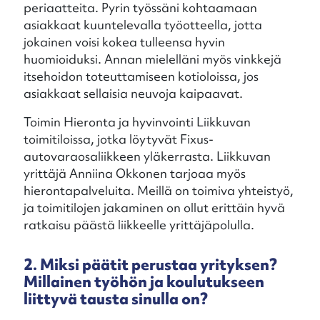
periaatteita. Pyrin työssäni kohtaamaan
asiakkaat kuuntelevalla työotteella, jotta
jokainen voisi kokea tulleensa hyvin
huomioiduksi. Annan mielelläni myös vinkkejä
itsehoidon toteuttamiseen kotioloissa, jos
asiakkaat sellaisia neuvoja kaipaavat.
Toimin Hieronta ja hyvinvointi Liikkuvan
toimitiloissa, jotka löytyvät Fixus-
autovaraosaliikkeen yläkerrasta. Liikkuvan
yrittäjä Anniina Okkonen tarjoaa myös
hierontapalveluita. Meillä on toimiva yhteistyö,
ja toimitilojen jakaminen on ollut erittäin hyvä
ratkaisu päästä liikkeelle yrittäjäpolulla.
2. Miksi päätit perustaa yrityksen?
Millainen työhön ja koulutukseen
liittyvä tausta sinulla on?