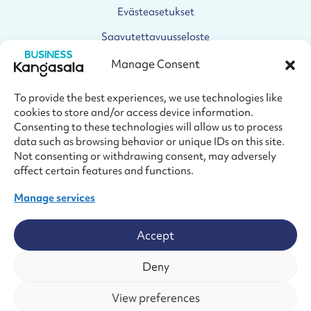
Evästeasetukset
Saavutettavuusseloste
Manage Consent
SEURAA MEITÄ
To provide the best experiences, we use technologies like
cookies to store and/or access device information.
Facebook
Consenting to these technologies will allow us to process
Facebook
data such as browsing behavior or unique IDs on this site.
Not consenting or withdrawing consent, may adversely
Linkedin
Linkedin
affect certain features and functions.
Instagram
Manage services
Instagram
Youtube
Accept
Youtube
Deny
View preferences
© Business Kangasala 2026