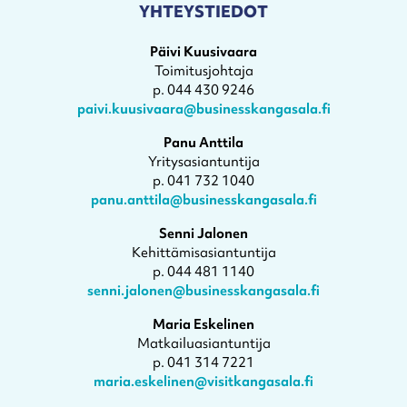
YHTEYSTIEDOT
Päivi Kuusivaara
Toimitusjohtaja
p. 044 430 9246
paivi.kuusivaara@businesskangasala.fi
Panu Anttila
Yritysasiantuntija
p. 041 732 1040
panu.anttila@businesskangasala.fi
Senni Jalonen
Kehittämisasiantuntija
p. 044 481 1140
senni.jalonen@businesskangasala.fi
Maria Eskelinen
Matkailuasiantuntija
p. 041 314 7221
maria.eskelinen@visitkangasala.fi