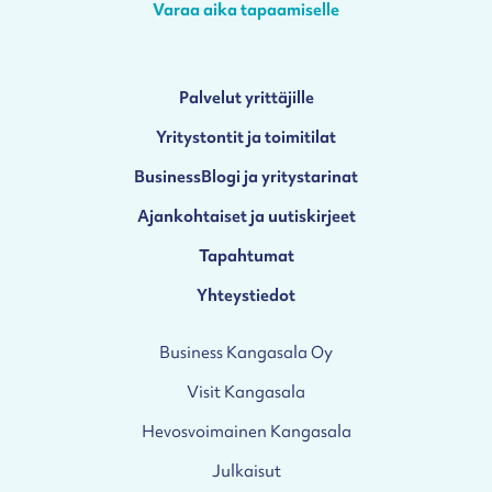
Varaa aika tapaamiselle
Palvelut yrittäjille
Yritystontit ja toimitilat
BusinessBlogi ja yritystarinat
Ajankohtaiset ja uutiskirjeet
Tapahtumat
Yhteystiedot
Business Kangasala Oy
Visit Kangasala
Hevosvoimainen Kangasala
Julkaisut