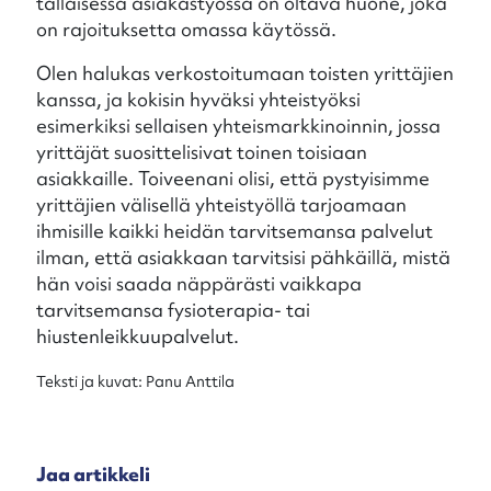
tällaisessa asiakastyössä on oltava huone, joka
on rajoituksetta omassa käytössä.
Olen halukas verkostoitumaan toisten yrittäjien
kanssa, ja kokisin hyväksi yhteistyöksi
esimerkiksi sellaisen yhteismarkkinoinnin, jossa
yrittäjät suosittelisivat toinen toisiaan
asiakkaille. Toiveenani olisi, että pystyisimme
yrittäjien välisellä yhteistyöllä tarjoamaan
ihmisille kaikki heidän tarvitsemansa palvelut
ilman, että asiakkaan tarvitsisi pähkäillä, mistä
hän voisi saada näppärästi vaikkapa
tarvitsemansa fysioterapia- tai
hiustenleikkuupalvelut.
Teksti ja kuvat: Panu Anttila
Jaa artikkeli