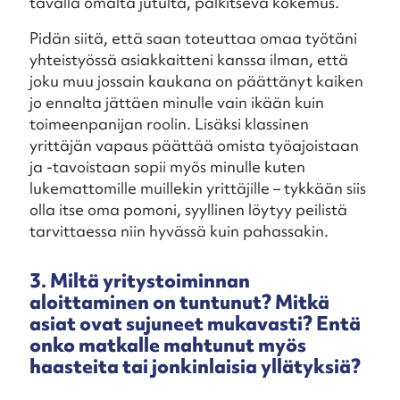
tavalla omalta jutulta, palkitseva kokemus.
Pidän siitä, että saan toteuttaa omaa työtäni
yhteistyössä asiakkaitteni kanssa ilman, että
joku muu jossain kaukana on päättänyt kaiken
jo ennalta jättäen minulle vain ikään kuin
toimeenpanijan roolin. Lisäksi klassinen
yrittäjän vapaus päättää omista työajoistaan
ja -tavoistaan sopii myös minulle kuten
lukemattomille muillekin yrittäjille – tykkään siis
olla itse oma pomoni, syyllinen löytyy peilistä
tarvittaessa niin hyvässä kuin pahassakin.
3. Miltä yritystoiminnan
aloittaminen on tuntunut? Mitkä
asiat ovat sujuneet mukavasti? Entä
onko matkalle mahtunut myös
haasteita tai jonkinlaisia yllätyksiä?