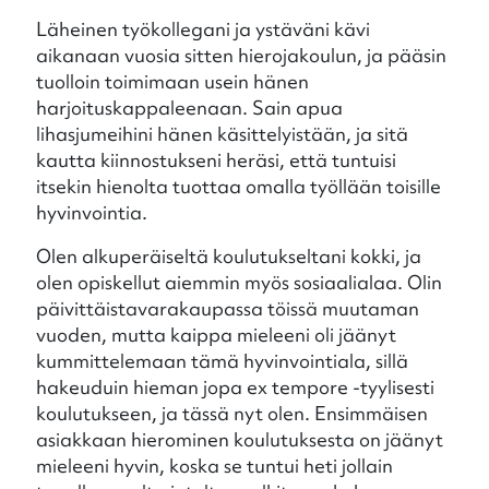
Läheinen työkollegani ja ystäväni kävi
aikanaan vuosia sitten hierojakoulun, ja pääsin
tuolloin toimimaan usein hänen
harjoituskappaleenaan. Sain apua
lihasjumeihini hänen käsittelyistään, ja sitä
kautta kiinnostukseni heräsi, että tuntuisi
itsekin hienolta tuottaa omalla työllään toisille
hyvinvointia.
Olen alkuperäiseltä koulutukseltani kokki, ja
olen opiskellut aiemmin myös sosiaalialaa. Olin
päivittäistavarakaupassa töissä muutaman
vuoden, mutta kaippa mieleeni oli jäänyt
kummittelemaan tämä hyvinvointiala, sillä
hakeuduin hieman jopa ex tempore -tyylisesti
koulutukseen, ja tässä nyt olen. Ensimmäisen
asiakkaan hierominen koulutuksesta on jäänyt
mieleeni hyvin, koska se tuntui heti jollain