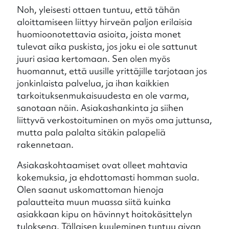
Noh, yleisesti ottaen tuntuu, että tähän
aloittamiseen liittyy hirveän paljon erilaisia
huomioonotettavia asioita, joista monet
tulevat aika puskista, jos joku ei ole sattunut
juuri asiaa kertomaan. Sen olen myös
huomannut, että uusille yrittäjille tarjotaan jos
jonkinlaista palvelua, ja ihan kaikkien
tarkoituksenmukaisuudesta en ole varma,
sanotaan näin. Asiakashankinta ja siihen
liittyvä verkostoituminen on myös oma juttunsa,
mutta pala palalta sitäkin palapeliä
rakennetaan.
Asiakaskohtaamiset ovat olleet mahtavia
kokemuksia, ja ehdottomasti homman suola.
Olen saanut uskomattoman hienoja
palautteita muun muassa siitä kuinka
asiakkaan kipu on hävinnyt hoitokäsittelyn
tuloksena. Tällaisen kuuleminen tuntuu aivan