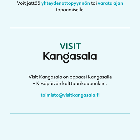
Voit jättää
yhteydenottopyynnön
tai
varata ajan
tapaamiselle.
Visit Kangasala on oppaasi Kangasalle
– Kesäpäivän kulttuurikaupunkiin.
toimisto@visitkangasala.fi