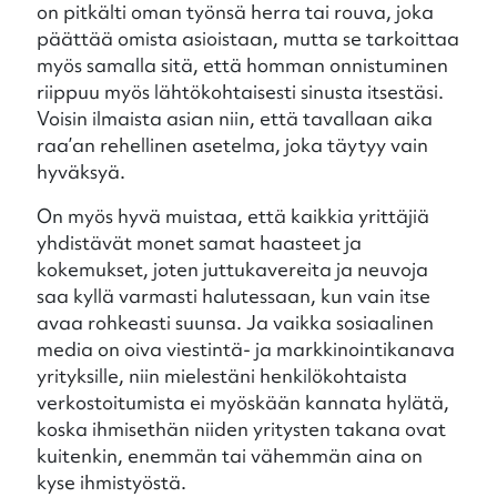
on pitkälti oman työnsä herra tai rouva, joka
päättää omista asioistaan, mutta se tarkoittaa
myös samalla sitä, että homman onnistuminen
riippuu myös lähtökohtaisesti sinusta itsestäsi.
Voisin ilmaista asian niin, että tavallaan aika
raa’an rehellinen asetelma, joka täytyy vain
hyväksyä.
On myös hyvä muistaa, että kaikkia yrittäjiä
yhdistävät monet samat haasteet ja
kokemukset, joten juttukavereita ja neuvoja
saa kyllä varmasti halutessaan, kun vain itse
avaa rohkeasti suunsa. Ja vaikka sosiaalinen
media on oiva viestintä- ja markkinointikanava
yrityksille, niin mielestäni henkilökohtaista
verkostoitumista ei myöskään kannata hylätä,
koska ihmisethän niiden yritysten takana ovat
kuitenkin, enemmän tai vähemmän aina on
kyse ihmistyöstä.