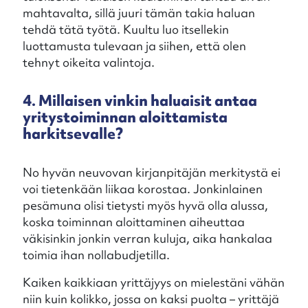
mahtavalta, sillä juuri tämän takia haluan
tehdä tätä työtä. Kuultu luo itsellekin
luottamusta tulevaan ja siihen, että olen
tehnyt oikeita valintoja.
4. Millaisen vinkin haluaisit antaa
yritystoiminnan aloittamista
harkitsevalle?
No hyvän neuvovan kirjanpitäjän merkitystä ei
voi tietenkään liikaa korostaa. Jonkinlainen
pesämuna olisi tietysti myös hyvä olla alussa,
koska toiminnan aloittaminen aiheuttaa
väkisinkin jonkin verran kuluja, aika hankalaa
toimia ihan nollabudjetilla.
Kaiken kaikkiaan yrittäjyys on mielestäni vähän
niin kuin kolikko, jossa on kaksi puolta – yrittäjä