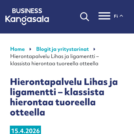
fi
Päävalikko
Home
Blogit ja yritystarinat
Hierontapalvelu Lihas ja ligamentti –
klassista hierontaa tuoreella otteella
Hierontapalvelu Lihas ja
ligamentti – klassista
hierontaa tuoreella
otteella
15.4.2026