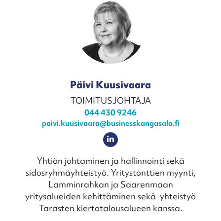
Päivi Kuusivaara
TOIMITUSJOHTAJA
044 430 9246
paivi.kuusivaara@businesskangasala.fi
Yhtiön johtaminen ja hallinnointi sekä
sidosryhmäyhteistyö. Yritystonttien myynti,
Lamminrahkan ja Saarenmaan
yritysalueiden kehittäminen sekä yhteistyö
Tarasten kiertotalousalueen kanssa.