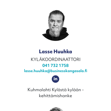
Lasse Huuhka
KYLÄKOORDINAATTORI
041 732 1758
lasse.huuhka@businesskangasala.fi
Kuhmalahti Kylästä kylään -
kehittämishanke