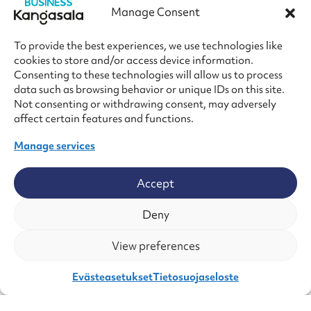
Manage Consent
Business Kangasala
To provide the best experiences, we use technologies like
Oy
cookies to store and/or access device information.
Consenting to these technologies will allow us to process
data such as browsing behavior or unique IDs on this site.
Y-tunnus 2912961-7
Not consenting or withdrawing consent, may adversely
affect certain features and functions.
info@businesskangasala.fi
Manage services
Käyntiosoite:
Myllystenpohjantie 2A, 36200 Kangasala
Accept
Postiosoite:
PL 50, 36201 Kangasala
Deny
Verkkolaskuosoite: 003729129617
View preferences
Operaattori: Maventa (003721291126)
Välittäjätunnus: DABAFIHH
Evästeasetukset
Tietosuojaseloste
Laskut sähköpostilla: