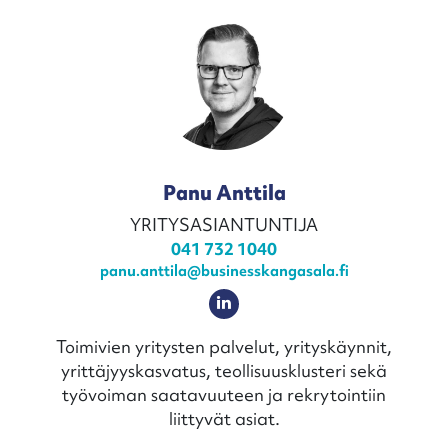
Panu Anttila
YRITYSASIANTUNTIJA
041 732 1040
panu.anttila@businesskangasala.fi
Toimivien yritysten palvelut, yrityskäynnit,
yrittäjyyskasvatus, teollisuusklusteri sekä
työvoiman saatavuuteen ja rekrytointiin
liittyvät asiat.