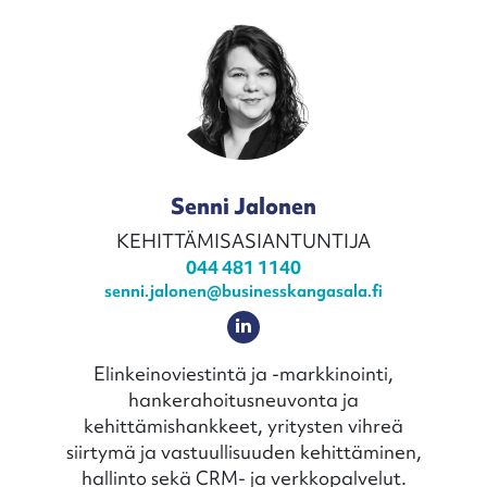
Senni Jalonen
KEHITTÄMISASIANTUNTIJA
044 481 1140
senni.jalonen@businesskangasala.fi
Elinkeinoviestintä ja -markkinointi,
hankerahoitusneuvonta ja
kehittämishankkeet, yritysten vihreä
siirtymä ja vastuullisuuden kehittäminen,
hallinto sekä CRM- ja verkkopalvelut.