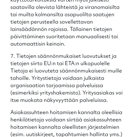
saatavilla olevista lähteistä ja viranomaisilta
tai muilta kolmansilta osapuolilta saatujen
tietojen perusteella sovellettavan
lainsäädännön rajoissa. Tällainen tietojen
päivittäminen suoritetaan manuaalisesti tai
automaattisin keinoin.
7. Tietojen säännönmukaiset luovutukset ja
tietojen siirto EU:n tai ETA:n ulkopuolelle
Tietoja ei luovuteta säännönmukaisesti muille
tahoille. Yritystietoja voidaan julkaista
organisaation tarjoamissa palveluissa
(esimerkiksi yrityshakemisto). Yritysasiakas voi
itse muokata näkyvyyttään palveluissa.
Asiakassuhteen hoitamisen kannalta oleellisia
henkilötietoja voidaan siirtää asiakassuhteen
hoitamisen kannalta oleellisten järjestelmien
(esim. uutiskirjeet, tapahtumien hallinta yms.)