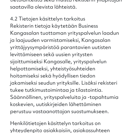
saatavilla olevista lähteistä.
4.2 Tietojen käsittelyn tarkoitus
Rekisterin tietoja käytetään Business
Kangasalan tuottaman yrityspalvelun laadun
ja laajuuden varmistamiseksi, Kangasalan
yrittäjyysympäristöä parantavien uutisten
levittämiseen sekä uusien yritysten
sijoittumiseksi Kangasalle, yrityspalvelun
helpottamiseksi, yhteistyösuhteiden
hoitamiseksi sekä hyödyllisen tiedon
jakamiseksi seudun yrityksille. Lisäksi rekisteri
tukee tutkimustoimintaa ja tilastointia.
Säännöllinen, yrityspalveluita ja -tapahtumia
koskevien, uutiskirjeiden lähettäminen
perustuu vastaanottajan suostumukseen.
Henkilötietojen käsittelyn tarkoitus on
yhteydenpito asiakkaisiin, asiakassuhteen