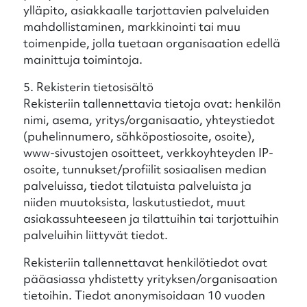
ylläpito, asiakkaalle tarjottavien palveluiden
mahdollistaminen, markkinointi tai muu
toimenpide, jolla tuetaan organisaation edellä
mainittuja toimintoja.
5. Rekisterin tietosisältö
Rekisteriin tallennettavia tietoja ovat: henkilön
nimi, asema, yritys/organisaatio, yhteystiedot
(puhelinnumero, sähköpostiosoite, osoite),
www-sivustojen osoitteet, verkkoyhteyden IP-
osoite, tunnukset/profiilit sosiaalisen median
palveluissa, tiedot tilatuista palveluista ja
niiden muutoksista, laskutustiedot, muut
asiakassuhteeseen ja tilattuihin tai tarjottuihin
palveluihin liittyvät tiedot.
Rekisteriin tallennettavat henkilötiedot ovat
pääasiassa yhdistetty yrityksen/organisaation
tietoihin. Tiedot anonymisoidaan 10 vuoden