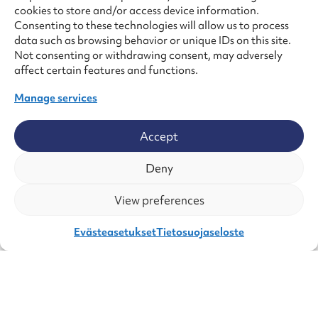
Framework -riittävyyspäätöksen mukaisesti.
cookies to store and/or access device information.
Consenting to these technologies will allow us to process
Mikäli henkilötietoja siirretään EU-/ETA-
data such as browsing behavior or unique IDs on this site.
alueen ulkopuolelle, se tapahtuu kaikissa
Not consenting or withdrawing consent, may adversely
tilanteissa lainmukaisella perusteella:
affect certain features and functions.
– Euroopan komissio on päättänyt, että
Manage services
kyseisessä vastaanottajamaassa on
varmistettu riittävä tietosuojan taso;
– Rekisterinpitäjä on toteuttanut
Accept
asianmukaiset suojatoimet henkilötietojen
Deny
siirtämiseksi käyttämällä Euroopan komission
hyväksymiä tietosuojaa koskevia
View preferences
vakiolausekkeita;
– Rekisteröity on antanut nimenomaisen
Evästeasetukset
Tietosuojaseloste
suostumuksen henkilötietojen siirtämiselle; tai
– Henkilötietojen siirtämiselle EU-/ETA-alueen
ulkopuolelle on olemassa muu lainmukainen
peruste.
8. Rekisterin suojauksen periaatteet