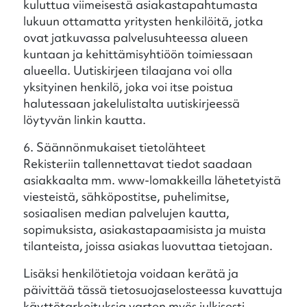
kuluttua viimeisestä asiakastapahtumasta
lukuun ottamatta yritysten henkilöitä, jotka
ovat jatkuvassa palvelusuhteessa alueen
kuntaan ja kehittämisyhtiöön toimiessaan
alueella. Uutiskirjeen tilaajana voi olla
yksityinen henkilö, joka voi itse poistua
halutessaan jakelulistalta uutiskirjeessä
löytyvän linkin kautta.
6. Säännönmukaiset tietolähteet
Rekisteriin tallennettavat tiedot saadaan
asiakkaalta mm. www-lomakkeilla lähetetyistä
viesteistä, sähköpostitse, puhelimitse,
sosiaalisen median palvelujen kautta,
sopimuksista, asiakastapaamisista ja muista
tilanteista, joissa asiakas luovuttaa tietojaan.
Lisäksi henkilötietoja voidaan kerätä ja
päivittää tässä tietosuojaselosteessa kuvattuja
käyttötarkoituksia varten myös julkisesti