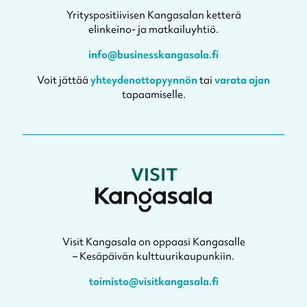
Yrityspositiivisen Kangasalan ketterä
elinkeino- ja matkailuyhtiö.
info@businesskangasala.fi
Voit jättää
yhteydenottopyynnön
tai
varata ajan
tapaamiselle.
Visit Kangasala on oppaasi Kangasalle
– Kesäpäivän kulttuurikaupunkiin.
toimisto@visitkangasala.fi