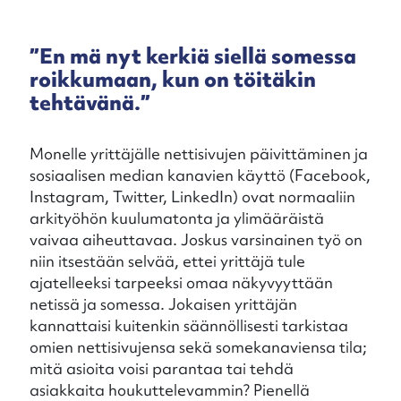
”En mä nyt kerkiä siellä somessa
roikkumaan, kun on töitäkin
tehtävänä.”
Monelle yrittäjälle nettisivujen päivittäminen ja
sosiaalisen median kanavien käyttö (Facebook,
Instagram, Twitter, LinkedIn) ovat normaaliin
arkityöhön kuulumatonta ja ylimääräistä
vaivaa aiheuttavaa. Joskus varsinainen työ on
niin itsestään selvää, ettei yrittäjä tule
ajatelleeksi tarpeeksi omaa näkyvyyttään
netissä ja somessa. Jokaisen yrittäjän
kannattaisi kuitenkin säännöllisesti tarkistaa
omien nettisivujensa sekä somekanaviensa tila;
mitä asioita voisi parantaa tai tehdä
asiakkaita houkuttelevammin? Pienellä