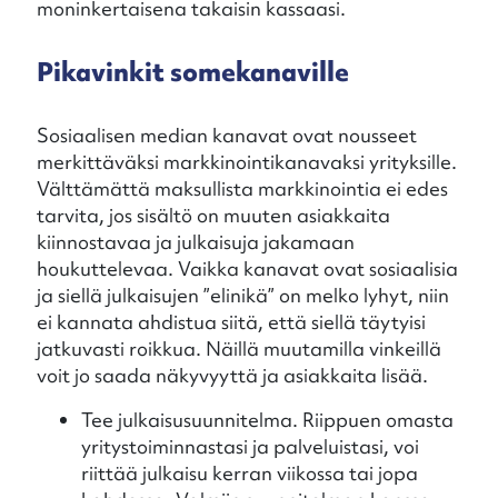
moninkertaisena takaisin kassaasi.
Pikavinkit somekanaville
Sosiaalisen median kanavat ovat nousseet
merkittäväksi markkinointikanavaksi yrityksille.
Välttämättä maksullista markkinointia ei edes
tarvita, jos sisältö on muuten asiakkaita
kiinnostavaa ja julkaisuja jakamaan
houkuttelevaa. Vaikka kanavat ovat sosiaalisia
ja siellä julkaisujen ”elinikä” on melko lyhyt, niin
ei kannata ahdistua siitä, että siellä täytyisi
jatkuvasti roikkua. Näillä muutamilla vinkeillä
voit jo saada näkyvyyttä ja asiakkaita lisää.
Tee julkaisusuunnitelma. Riippuen omasta
yritystoiminnastasi ja palveluistasi, voi
riittää julkaisu kerran viikossa tai jopa