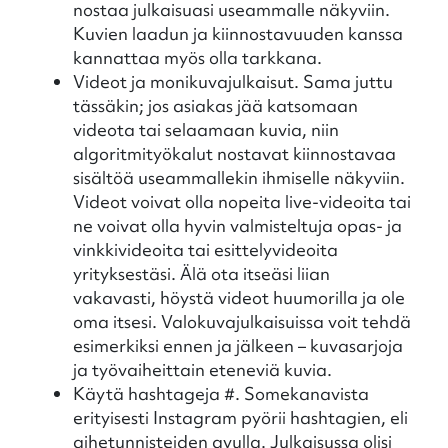
nostaa julkaisuasi useammalle näkyviin.
Kuvien laadun ja kiinnostavuuden kanssa
kannattaa myös olla tarkkana.
Videot ja monikuvajulkaisut. Sama juttu
tässäkin; jos asiakas jää katsomaan
videota tai selaamaan kuvia, niin
algoritmityökalut nostavat kiinnostavaa
sisältöä useammallekin ihmiselle näkyviin.
Videot voivat olla nopeita live-videoita tai
ne voivat olla hyvin valmisteltuja opas- ja
vinkkivideoita tai esittelyvideoita
yrityksestäsi. Älä ota itseäsi liian
vakavasti, höystä videot huumorilla ja ole
oma itsesi. Valokuvajulkaisuissa voit tehdä
esimerkiksi ennen ja jälkeen – kuvasarjoja
ja työvaiheittain eteneviä kuvia.
Käytä hashtageja #. Somekanavista
erityisesti Instagram pyörii hashtagien, eli
aihetunnisteiden avulla. Julkaisussa olisi