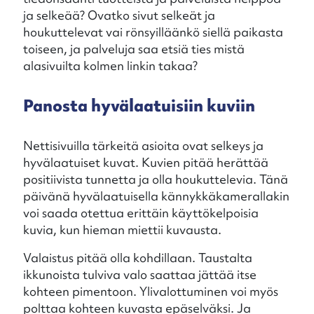
ja selkeää? Ovatko sivut selkeät ja
houkuttelevat vai rönsyilläänkö siellä paikasta
toiseen, ja palveluja saa etsiä ties mistä
alasivuilta kolmen linkin takaa?
Panosta hyvälaatuisiin kuviin
Nettisivuilla tärkeitä asioita ovat selkeys ja
hyvälaatuiset kuvat. Kuvien pitää herättää
positiivista tunnetta ja olla houkuttelevia. Tänä
päivänä hyvälaatuisella kännykkäkamerallakin
voi saada otettua erittäin käyttökelpoisia
kuvia, kun hieman miettii kuvausta.
Valaistus pitää olla kohdillaan. Taustalta
ikkunoista tulviva valo saattaa jättää itse
kohteen pimentoon. Ylivalottuminen voi myös
polttaa kohteen kuvasta epäselväksi. Ja