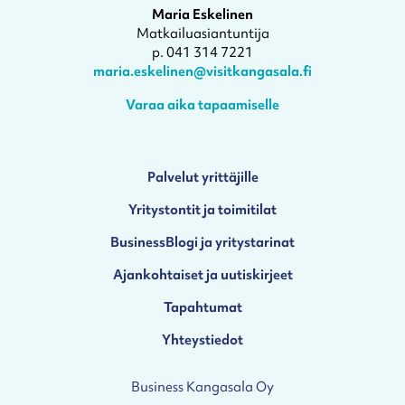
Maria Eskelinen
Matkailuasiantuntija
p. 041 314 7221
maria.eskelinen@visitkangasala.fi
Varaa aika tapaamiselle
Palvelut yrittäjille
Yritystontit ja toimitilat
BusinessBlogi ja yritystarinat
Ajankohtaiset ja uutiskirjeet
Tapahtumat
Yhteystiedot
Business Kangasala Oy