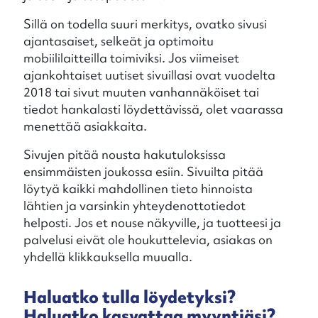
Sillä on todella suuri merkitys, ovatko sivusi
ajantasaiset, selkeät ja optimoitu
mobiililaitteilla toimiviksi. Jos viimeiset
ajankohtaiset uutiset sivuillasi ovat vuodelta
2018 tai sivut muuten vanhannäköiset tai
tiedot hankalasti löydettävissä, olet vaarassa
menettää asiakkaita.
Sivujen pitää nousta hakutuloksissa
ensimmäisten joukossa esiin. Sivuilta pitää
löytyä kaikki mahdollinen tieto hinnoista
lähtien ja varsinkin yhteydenottotiedot
helposti. Jos et nouse näkyville, ja tuotteesi ja
palvelusi eivät ole houkuttelevia, asiakas on
yhdellä klikkauksella muualla.
Haluatko tulla löydetyksi?
Haluatko kasvattaa myyntiäsi?