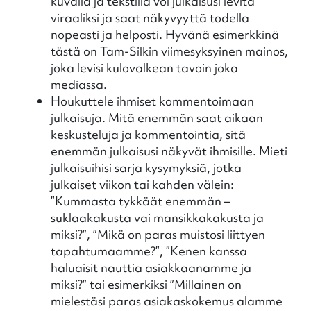
kuvalla ja tekstillä voi julkaisusi levitä
viraaliksi ja saat näkyvyyttä todella
nopeasti ja helposti. Hyvänä esimerkkinä
tästä on Tam-Silkin viimesyksyinen mainos,
joka levisi kulovalkean tavoin joka
mediassa.
Houkuttele ihmiset kommentoimaan
julkaisuja. Mitä enemmän saat aikaan
keskusteluja ja kommentointia, sitä
enemmän julkaisusi näkyvät ihmisille. Mieti
julkaisuihisi sarja kysymyksiä, jotka
julkaiset viikon tai kahden välein:
”Kummasta tykkäät enemmän –
suklaakakusta vai mansikkakakusta ja
miksi?”, ”Mikä on paras muistosi liittyen
tapahtumaamme?”, ”Kenen kanssa
haluaisit nauttia asiakkaanamme ja
miksi?” tai esimerkiksi ”Millainen on
mielestäsi paras asiakaskokemus alamme