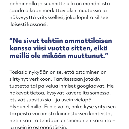
pohdinnalla ja suunnittelulla on mahdollista
saada aikaan merkittäviäkin muutoksia ja
näkyvyyttä yrityksellesi, joka lopulta kilisee
iloisesti kassaasi.
”Ne sivut tehtiin ammattilaisen
kanssa viisi vuotta sitten, eikä
meillä ole mikään muuttunut.”
Tosiasia nykyään on se, että ostaminen on
siirtynyt verkkoon. Tarvitessaan jotakin
tuotetta tai palvelua ihmiset googlaavat. He
hakevat tietoa, kysyvät kavereilta somessa,
etsivät suosituksia – ja usein vieläpä
älypuhelimilla. Ei ole väliä, onko kyse yrityksen
tarpeista vai omista kiinnostuksen kohteista,
netin kautta tehdään ensimmäinen karsinta –
ja usein jo ostopäätöskin.