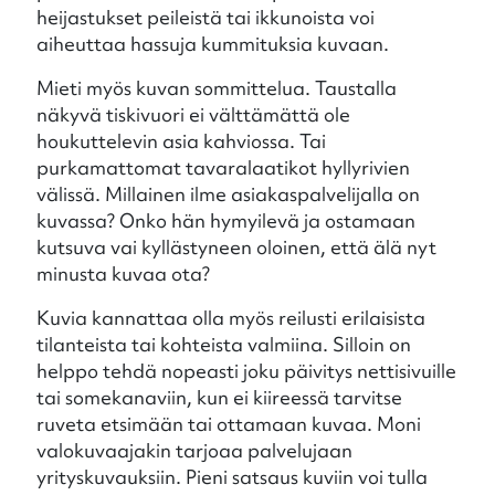
heijastukset peileistä tai ikkunoista voi
aiheuttaa hassuja kummituksia kuvaan.
Mieti myös kuvan sommittelua. Taustalla
näkyvä tiskivuori ei välttämättä ole
houkuttelevin asia kahviossa. Tai
purkamattomat tavaralaatikot hyllyrivien
välissä. Millainen ilme asiakaspalvelijalla on
kuvassa? Onko hän hymyilevä ja ostamaan
kutsuva vai kyllästyneen oloinen, että älä nyt
minusta kuvaa ota?
Kuvia kannattaa olla myös reilusti erilaisista
tilanteista tai kohteista valmiina. Silloin on
helppo tehdä nopeasti joku päivitys nettisivuille
tai somekanaviin, kun ei kiireessä tarvitse
ruveta etsimään tai ottamaan kuvaa. Moni
valokuvaajakin tarjoaa palvelujaan
yrityskuvauksiin. Pieni satsaus kuviin voi tulla