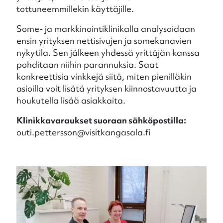
tottuneemmillekin käyttäjille.
Some- ja markkinointiklinikalla analysoidaan
ensin yrityksen nettisivujen ja somekanavien
nykytila. Sen jälkeen yhdessä yrittäjän kanssa
pohditaan niihin parannuksia. Saat
konkreettisia vinkkejä siitä, miten pienilläkin
asioilla voit lisätä yrityksen kiinnostavuutta ja
houkutella lisää asiakkaita.
Klinikkavaraukset suoraan sähköpostilla:
outi.pettersson@visitkangasala.fi