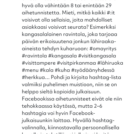
hyvä olla vähintään 8 tai enintään 29
aihetunnistetta. Mieti, mitkä kaikki #:it
voisivat olla sellaisia, joita mahdolliset
asiakkaasi voisivat seurata? Esimerkiksi
kangasalalainen ravintola, joka tarjoaa
päivän erikoisuutena jonkun lähiraaka-
aineista tehdyn kuharuoan: #omayritys
#ravintola #kangasala #visitkangasala
#visittampere #visitpirkanmaa #lähiruoka
#menu #kala #kuha #syödäänyhdessä
#herkkua… Pohdi ja kirjoita hashtag-lista
valmiiksi puhelimen muistioon, niin se on
helppo sieltä kopioida julkaisuun.
Facebookissa aihetunnisteet eivät ole niin
tehokkaassa käytössä, mutta 2–6
hashtagia voi hyvin Facebook-
julkaisuunkin laittaa. Hyvällä hashtag-
valinnalla, kiinnostavalla persoonallisella