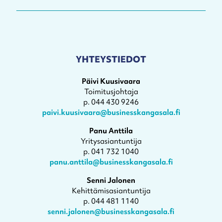
YHTEYSTIEDOT
Päivi Kuusivaara
Toimitusjohtaja
p. 044 430 9246
paivi.kuusivaara@businesskangasala.fi
Panu Anttila
Yritysasiantuntija
p. 041 732 1040
panu.anttila@businesskangasala.fi
Senni Jalonen
Kehittämisasiantuntija
p. 044 481 1140
senni.jalonen@businesskangasala.fi