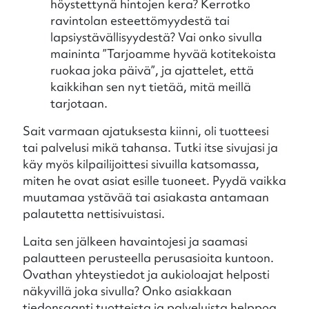
höystettynä hintojen kera? Kerrotko
ravintolan esteettömyydestä tai
lapsiystävällisyydestä? Vai onko sivulla
maininta ”Tarjoamme hyvää kotitekoista
ruokaa joka päivä”, ja ajattelet, että
kaikkihan sen nyt tietää, mitä meillä
tarjotaan.
Sait varmaan ajatuksesta kiinni, oli tuotteesi
tai palvelusi mikä tahansa. Tutki itse sivujasi ja
käy myös kilpailijoittesi sivuilla katsomassa,
miten he ovat asiat esille tuoneet. Pyydä vaikka
muutamaa ystävää tai asiakasta antamaan
palautetta nettisivuistasi.
Laita sen jälkeen havaintojesi ja saamasi
palautteen perusteella perusasioita kuntoon.
Ovathan yhteystiedot ja aukioloajat helposti
näkyvillä joka sivulla? Onko asiakkaan
tiedonsaanti tuotteista ja palveluista helppoa