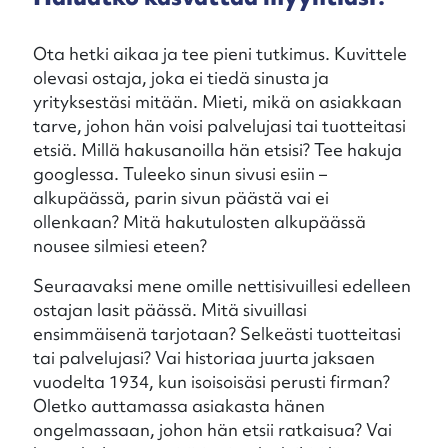
Ota hetki aikaa ja tee pieni tutkimus. Kuvittele
olevasi ostaja, joka ei tiedä sinusta ja
yrityksestäsi mitään. Mieti, mikä on asiakkaan
tarve, johon hän voisi palvelujasi tai tuotteitasi
etsiä. Millä hakusanoilla hän etsisi? Tee hakuja
googlessa. Tuleeko sinun sivusi esiin –
alkupäässä, parin sivun päästä vai ei
ollenkaan? Mitä hakutulosten alkupäässä
nousee silmiesi eteen?
Seuraavaksi mene omille nettisivuillesi edelleen
ostajan lasit päässä. Mitä sivuillasi
ensimmäisenä tarjotaan? Selkeästi tuotteitasi
tai palvelujasi? Vai historiaa juurta jaksaen
vuodelta 1934, kun isoisoisäsi perusti firman?
Oletko auttamassa asiakasta hänen
ongelmassaan, johon hän etsii ratkaisua? Vai