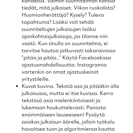
kahdessa. Valmiin suunnitelman kanssa
tiedät, mitä julkaiset. Viikon ruokalista?
Huomionherättäjä? Kysely? Tuleva
tapahtuma? Lisäksi voit tehdä
suunniteltujen julkaisujen lisäksi
ajankohtaisjulkaisuja, jos tilanne niin
vaatii. Kun sinulla on suunnitelma, ei
tarvitse hautoa jatkuvasti takaraivossa
”pitäis ja pitäis..” Käytä Facebookissa
ajastusmahdollisuutta. Instagramia
vartenkin on omat ajastuskeinot
yritystileille.
Kuvat kuvina. Tekstiä saa ja pitääkin olla
julkaisussa, mutta ei itse kuvissa. Kerro
tekstissä asia mielenkiintoisesti ja
lukemaan houkuttelevasti. Panosta
ensimmäiseen lauseeseen! Pysäytä
asiakas julkaisun äärelle, jolloin työkalu
havaitsee tuon ja algoritmiensa kautta