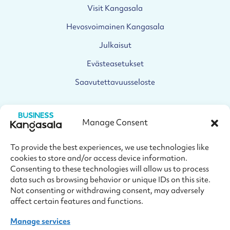
Visit Kangasala
Hevosvoimainen Kangasala
Julkaisut
Evästeasetukset
Saavutettavuusseloste
SEURAA MEITÄ
Manage Consent
Facebook
To provide the best experiences, we use technologies like
Facebook
cookies to store and/or access device information.
Consenting to these technologies will allow us to process
Linkedin
Linkedin
data such as browsing behavior or unique IDs on this site.
Not consenting or withdrawing consent, may adversely
Instagram
affect certain features and functions.
Instagram
Manage services
Youtube