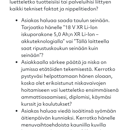
luetteletko tuotteisiisi tai palveluihisi liittyen
kaikki tekniset faktat ja nippelitiedon?
Asiakas haluaa saada taulun seinään.
Tarjoatko hänelle ”18 V XR Li-Ion
iskuporakone 5,0 Ah;n XR Li-Ion –
akkuteknologialla” vai ”Tällä laitteella
saat ripustuskoukun seinään kuin
seinään”?
Asiakkaalla särkee päätä ja niska on
jumissa etätöiden tekemisestä. Kerrotko
pystyväsi helpottamaan hänen oloaan,
koska olet erikoistunut niskavaivojen
hoitamiseen vai luetteletko ensimmäisenä
ammattiosaamisesi, diplomisi, käymäsi
kurssit ja koulutukset?
Asiakas haluaa viedä isoäitinsä syömään
äitienpäivän kunniaksi. Kerrotko hänelle
menuvaihtoehdoista kauniilla kuvilla