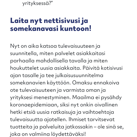
yrityksessä?”
Laita nyt nettisivusi ja
somekanavasi kuntoon!
Nyt on aika katsoa tulevaisuuteen ja
suunnitella, miten palvelet asiakkaitasi
parhaalla mahdollisella tavalla ja miten
houkuttelet uusia asiakkaita. Päivitä kotisivusi
ajan tasalle ja tee julkaisusuunnitelma
somekanavien käyttöön. Omaksu ennakoiva
ote tulevaisuuteen ja varmista oman ja
yrityksesi menestyminen. Maailma ei pysähdy
koronaepidemiaan, siksi nyt onkin oivallinen
hetki etsiä uusia ratkaisuja ja vaihtoehtoja
tulevaisuutta ajatellen. Ihmiset tarvitsevat
tuotteita ja palveluita jatkossakin – ole sinä se,
joka on valmiina löydettäväksi!