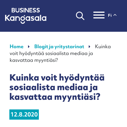
fi
Päävalikko
Home
Blogit ja yritystarinat
Kuinka
voit hyödyntää sosiaalista mediaa ja
kasvattaa myyntiäsi?
Kuinka voit hyödyntää
sosiaalista mediaa ja
kasvattaa myyntiäsi?
12.8.2020