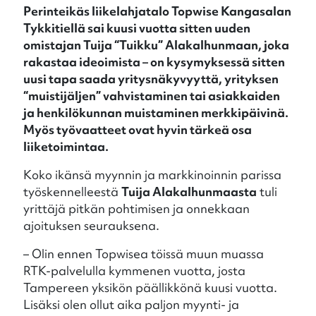
Perinteikäs liikelahjatalo Topwise Kangasalan
Tykkitiellä sai kuusi vuotta sitten uuden
omistajan Tuija “Tuikku” Alakalhunmaan, joka
rakastaa ideoimista – on kysymyksessä sitten
uusi tapa saada yritysnäkyvyyttä, yrityksen
“muistijäljen” vahvistaminen tai asiakkaiden
ja henkilökunnan muistaminen merkkipäivinä.
Myös työvaatteet ovat hyvin tärkeä osa
liiketoimintaa.
Koko ikänsä myynnin ja markkinoinnin parissa
työskennelleestä
Tuija Alakalhunmaasta
tuli
yrittäjä pitkän pohtimisen ja onnekkaan
ajoituksen seurauksena.
– Olin ennen Topwisea töissä muun muassa
RTK-palvelulla kymmenen vuotta, josta
Tampereen yksikön päällikkönä kuusi vuotta.
Lisäksi olen ollut aika paljon myynti- ja