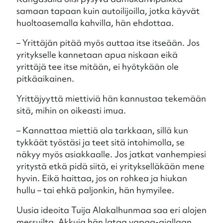
samaan tapaan kuin autoilijoilla, jotka käyvät
huoltoasemalla kahvilla, hän ehdottaa.
– Yrittäjän pitää myös auttaa itse itseään. Jos
yritykselle kannetaan apua niskaan eikä
yrittäjä tee itse mitään, ei hyötykään ole
pitkäaikainen.
Yrittäjyyttä miettiviä hän kannustaa tekemään
sitä, mihin on oikeasti imua.
– Kannattaa miettiä ala tarkkaan, sillä kun
tykkäät työstäsi ja teet sitä intohimolla, se
näkyy myös asiakkaalle. Jos jatkat vanhempiesi
yritystä etkä pidä siitä, ei yritykselläkään mene
hyvin. Eikä haittaa, jos on rohkea ja hiukan
hullu – tai ehkä paljonkin, hän hymyilee.
Uusia ideoita Tuija Alakalhunmaa saa eri alojen
messuilta. Akkuja hän lataa vapaa-ajallaan