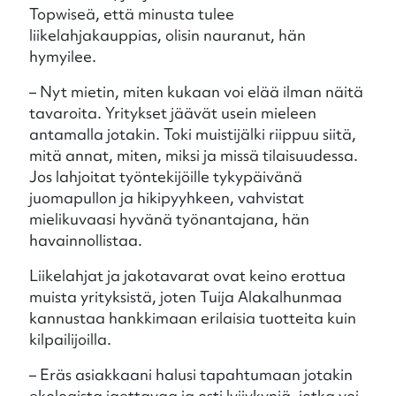
Topwiseä, että minusta tulee
liikelahjakauppias, olisin nauranut, hän
hymyilee.
– Nyt mietin, miten kukaan voi elää ilman näitä
tavaroita. Yritykset jäävät usein mieleen
antamalla jotakin. Toki muistijälki riippuu siitä,
mitä annat, miten, miksi ja missä tilaisuudessa.
Jos lahjoitat työntekijöille tykypäivänä
juomapullon ja hikipyyhkeen, vahvistat
mielikuvaasi hyvänä työnantajana, hän
havainnollistaa.
Liikelahjat ja jakotavarat ovat keino erottua
muista yrityksistä, joten Tuija Alakalhunmaa
kannustaa hankkimaan erilaisia tuotteita kuin
kilpailijoilla.
– Eräs asiakkaani halusi tapahtumaan jotakin
ekologista jaettavaa ja osti lyijykyniä, jotka voi