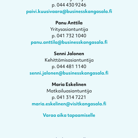
p. 044 430 9246
paivi.kuusivaara@businesskangasala.fi
Panu Anttila
Yritysasiantuntija
p. 041 732 1040
panu.anttila@businesskangasala.fi
Senni Jalonen
Kehittämisasiantuntija
p. 044 481 1140
senni.jalonen@businesskangasala.fi
Maria Eskelinen
Matkailuasiantuntija
p. 041 314 7221
maria.eskelinen@visitkangasala.fi
Varaa aika tapaamiselle