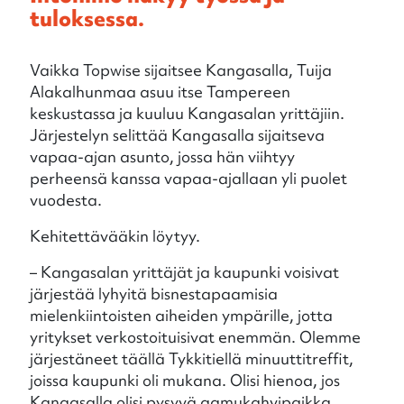
tuloksessa.
Vaikka Topwise sijaitsee Kangasalla, Tuija
Alakalhunmaa asuu itse Tampereen
keskustassa ja kuuluu Kangasalan yrittäjiin.
Järjestelyn selittää Kangasalla sijaitseva
vapaa-ajan asunto, jossa hän viihtyy
perheensä kanssa vapaa-ajallaan yli puolet
vuodesta.
Kehitettävääkin löytyy.
– Kangasalan yrittäjät ja kaupunki voisivat
järjestää lyhyitä bisnestapaamisia
mielenkiintoisten aiheiden ympärille, jotta
yritykset verkostoituisivat enemmän. Olemme
järjestäneet täällä Tykkitiellä minuuttitreffit,
joissa kaupunki oli mukana. Olisi hienoa, jos
Kangasalla olisi pysyvä aamukahvipaikka