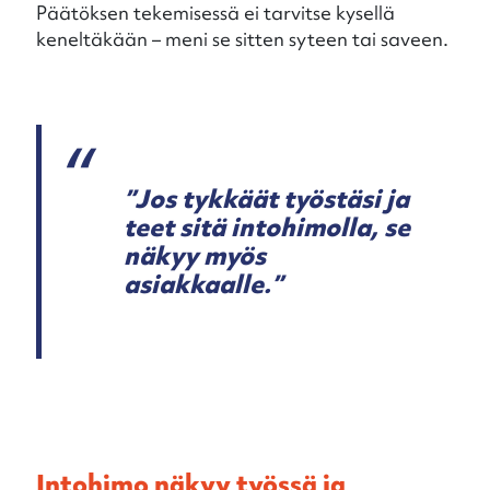
Päätöksen tekemisessä ei tarvitse kysellä
keneltäkään – meni se sitten syteen tai saveen.
”Jos tykkäät työstäsi ja
teet sitä intohimolla, se
näkyy myös
asiakkaalle.”
Intohimo näkyy työssä ja