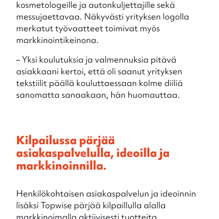
kosmetologeille ja autonkuljettajille sekä
messujaettavaa. Näkyvästi yrityksen logolla
merkatut työvaatteet toimivat myös
markkinointikeinona.
– Yksi koulutuksia ja valmennuksia pitävä
asiakkaani kertoi, että oli saanut yrityksen
tekstiilit päällä kouluttaessaan kolme diiliä
sanomatta sanaakaan, hän huomauttaa.
Kilpailussa pärjää
asiakaspalvelulla, ideoilla ja
markkinoinnilla.
Henkilökohtaisen asiakaspalvelun ja ideoinnin
lisäksi Topwise pärjää kilpaillulla alalla
markkinoimalla aktiivisesti tuotteita