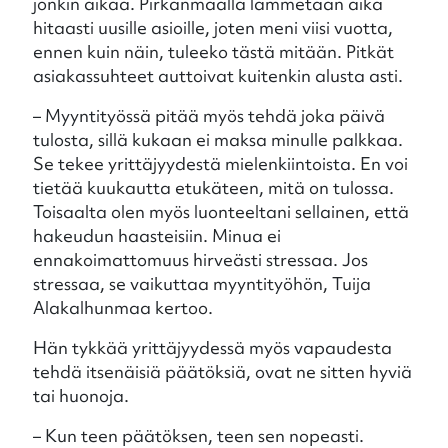
jonkin aikaa. Pirkanmaalla lämmetään aika
hitaasti uusille asioille, joten meni viisi vuotta,
ennen kuin näin, tuleeko tästä mitään. Pitkät
asiakassuhteet auttoivat kuitenkin alusta asti.
– Myyntityössä pitää myös tehdä joka päivä
tulosta, sillä kukaan ei maksa minulle palkkaa.
Se tekee yrittäjyydestä mielenkiintoista. En voi
tietää kuukautta etukäteen, mitä on tulossa.
Toisaalta olen myös luonteeltani sellainen, että
hakeudun haasteisiin. Minua ei
ennakoimattomuus hirveästi stressaa. Jos
stressaa, se vaikuttaa myyntityöhön, Tuija
Alakalhunmaa kertoo.
Hän tykkää yrittäjyydessä myös vapaudesta
tehdä itsenäisiä päätöksiä, ovat ne sitten hyviä
tai huonoja.
– Kun teen päätöksen, teen sen nopeasti.