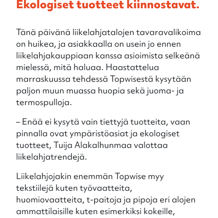
Ekologiset tuotteet kiinnostavat.
Tänä päivänä liikelahjatalojen tavaravalikoima
on huikea, ja asiakkaalla on usein jo ennen
liikelahjakauppiaan kanssa asioimista selkeänä
mielessä, mitä haluaa. Haastattelua
marraskuussa tehdessä Topwisestä kysytään
paljon muun muassa huopia sekä juoma- ja
termospulloja.
– Enää ei kysytä vain tiettyjä tuotteita, vaan
pinnalla ovat ympäristöasiat ja ekologiset
tuotteet, Tuija Alakalhunmaa valottaa
liikelahjatrendejä.
Liikelahjojakin enemmän Topwise myy
tekstiilejä kuten työvaatteita,
huomiovaatteita, t-paitoja ja pipoja eri alojen
ammattilaisille kuten esimerkiksi kokeille,