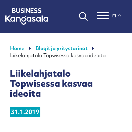
fi
Päävalikko
Home
Blogit ja yritystarinat
Liikelahjatalo Topwisessa kasvaa ideoita
Liikelahjatalo
Topwisessa kasvaa
ideoita
31.1.2019