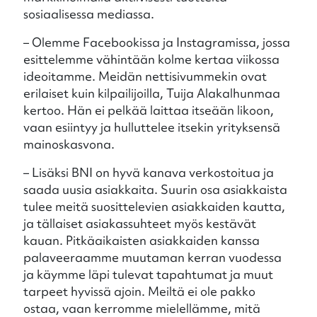
sosiaalisessa mediassa.
– Olemme Facebookissa ja Instagramissa, jossa
esittelemme vähintään kolme kertaa viikossa
ideoitamme. Meidän nettisivummekin ovat
erilaiset kuin kilpailijoilla, Tuija Alakalhunmaa
kertoo. Hän ei pelkää laittaa itseään likoon,
vaan esiintyy ja hulluttelee itsekin yrityksensä
mainoskasvona.
– Lisäksi BNI on hyvä kanava verkostoitua ja
saada uusia asiakkaita. Suurin osa asiakkaista
tulee meitä suosittelevien asiakkaiden kautta,
ja tällaiset asiakassuhteet myös kestävät
kauan. Pitkäaikaisten asiakkaiden kanssa
palaveeraamme muutaman kerran vuodessa
ja käymme läpi tulevat tapahtumat ja muut
tarpeet hyvissä ajoin. Meiltä ei ole pakko
ostaa, vaan kerromme mielellämme, mitä