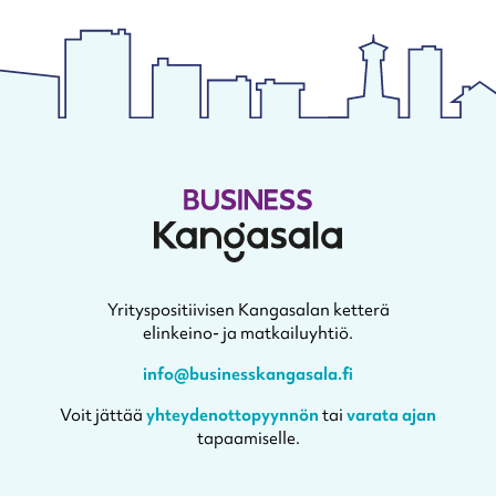
Yrityspositiivisen Kangasalan ketterä
elinkeino- ja matkailuyhtiö.
info@businesskangasala.fi
Voit jättää
yhteydenottopyynnön
tai
varata ajan
tapaamiselle.