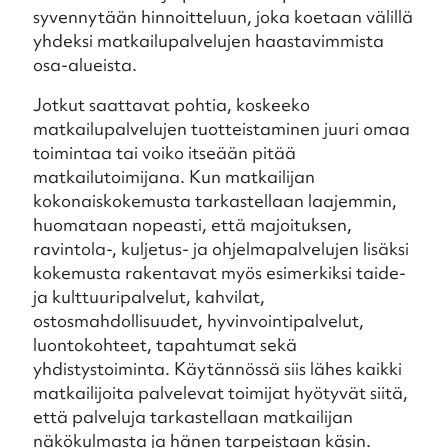
syvennytään hinnoitteluun, joka koetaan välillä
yhdeksi matkailupalvelujen haastavimmista
osa-alueista.
Jotkut saattavat pohtia, koskeeko
matkailupalvelujen tuotteistaminen juuri omaa
toimintaa tai voiko itseään pitää
matkailutoimijana. Kun matkailijan
kokonaiskokemusta tarkastellaan laajemmin,
huomataan nopeasti, että majoituksen,
ravintola-, kuljetus- ja ohjelmapalvelujen lisäksi
kokemusta rakentavat myös esimerkiksi taide-
ja kulttuuripalvelut, kahvilat,
ostosmahdollisuudet, hyvinvointipalvelut,
luontokohteet, tapahtumat sekä
yhdistystoiminta. Käytännössä siis lähes kaikki
matkailijoita palvelevat toimijat hyötyvät siitä,
että palveluja tarkastellaan matkailijan
näkökulmasta ja hänen tarpeistaan käsin.