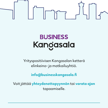
Yrityspositiivisen Kangasalan ketterä
elinkeino- ja matkailuyhtiö.
info@businesskangasala.fi
Voit jättää
yhteydenottopyynnön
tai
varata ajan
tapaamiselle.