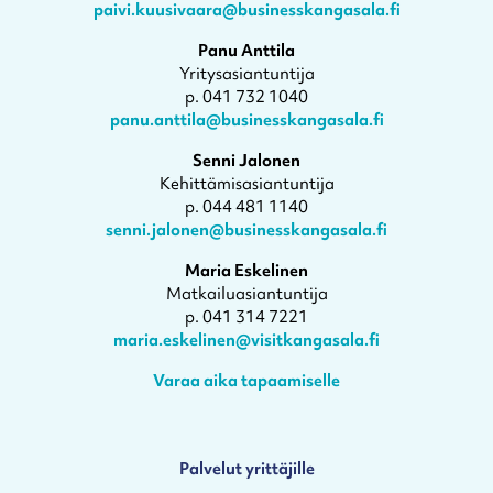
paivi.kuusivaara@businesskangasala.fi
Panu Anttila
Yritysasiantuntija
p. 041 732 1040
panu.anttila@businesskangasala.fi
Senni Jalonen
Kehittämisasiantuntija
p. 044 481 1140
senni.jalonen@businesskangasala.fi
Maria Eskelinen
Matkailuasiantuntija
p. 041 314 7221
maria.eskelinen@visitkangasala.fi
Varaa aika tapaamiselle
Palvelut yrittäjille