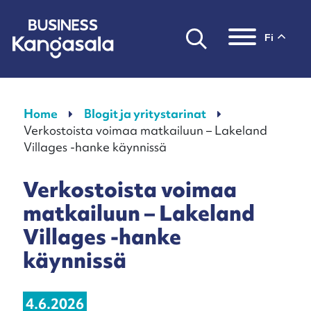
fi
Päävalikko
Home
Blogit ja yritystarinat
Verkostoista voimaa matkailuun – Lakeland
Villages -hanke käynnissä
Verkostoista voimaa
matkailuun – Lakeland
Villages -hanke
käynnissä
4.6.2026