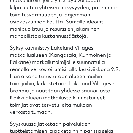
matkailutoimijoille yhteistyö voi tuoda
kilpailuetua yhteisen näkyvyyden, paremman
toimitusvarmuuden ja laajemman
asiakaskunnan kautta. Samalla ideointi
monipuolistuu ja resurssien jakaminen
mahdollistaa kustannussäästöjä.
Syksy käynnistyy Lakeland Villages -
matkailualueen (Kangasala, Kuhmoinen ja
Pälkäne) matkailutoimijoille suunnatulla
rennolla verkostoitumisillalla keskiviikkona 9.9.
Illan aikana tutustutaan alueen muihin
toimijoihin, kirkastetaan Lakeland Villages -
brändiä ja nautitaan yhdessä saunaillasta.
Kaikki alueen matkailusta kiinnostuneet
toimijat ovat tervetulleita mukaan
verkostoitumaan.
Syyskuussa jatketaan palveluiden
tuotteistamisen ja paketoinnin parissa sekä