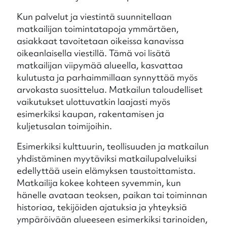
Kun palvelut ja viestintä suunnitellaan
matkailijan toimintatapoja ymmärtäen,
asiakkaat tavoitetaan oikeissa kanavissa
oikeanlaisella viestillä. Tämä voi lisätä
matkailijan viipymää alueella, kasvattaa
kulutusta ja parhaimmillaan synnyttää myös
arvokasta suosittelua. Matkailun taloudelliset
vaikutukset ulottuvatkin laajasti myös
esimerkiksi kaupan, rakentamisen ja
kuljetusalan toimijoihin.
Esimerkiksi kulttuurin, teollisuuden ja matkailun
yhdistäminen myytäviksi matkailupalveluiksi
edellyttää usein elämyksen taustoittamista.
Matkailija kokee kohteen syvemmin, kun
hänelle avataan teoksen, paikan tai toiminnan
historiaa, tekijöiden ajatuksia ja yhteyksiä
ympäröivään alueeseen esimerkiksi tarinoiden,