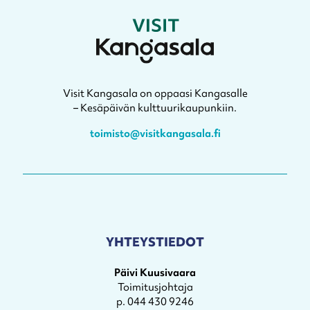
Visit Kangasala on oppaasi Kangasalle
– Kesäpäivän kulttuurikaupunkiin.
toimisto@visitkangasala.fi
YHTEYSTIEDOT
Päivi Kuusivaara
Toimitusjohtaja
p. 044 430 9246