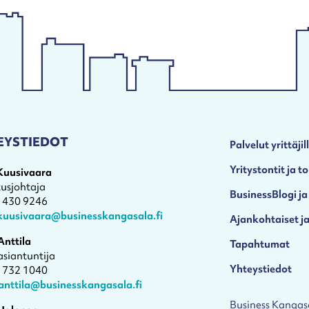
EYSTIEDOT
Palvelut yrittäjil
Yritystontit ja to
 Kuusivaara
tusjohtaja
BusinessBlogi ja
4 430 9246
.kuusivaara@businesskangasala.fi
Ajankohtaiset ja
Anttila
Tapahtumat
asiantuntija
Yhteystiedot
1 732 1040
anttila@businesskangasala.fi
Business Kangas