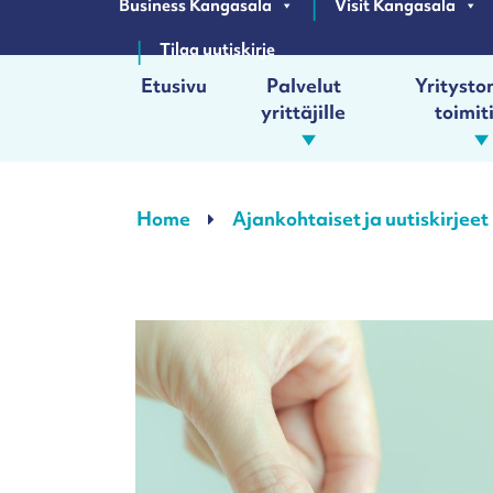
Business Kangasala
Visit Kangasala
Tilaa uutiskirje
Etusivu
Palvelut
Yrityston
yrittäjille
toimit
Päävalikko
Home
Ajankohtaiset ja uutiskirjeet