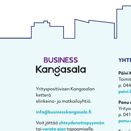
YHT
Päivi
Toimi
p. 04
Yrityspositiivisen Kangasalan
paivi
ketterä
elinkeino- ja matkailuyhtiö.
Panu 
Yritys
info@businesskangasala.fi
p. 04
panu.
Voit jättää
yhteydenottopyynnön
tai
varata ajan
tapaamiselle.