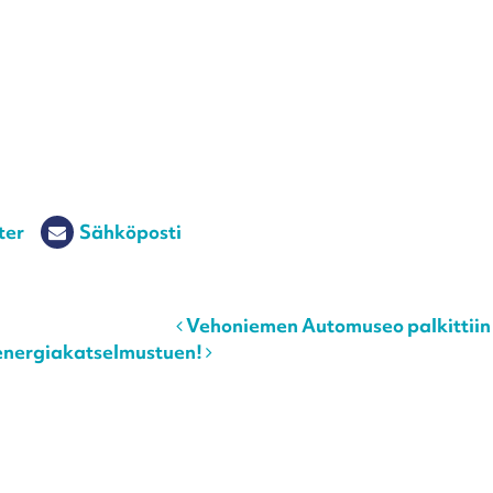
ter
Sähköposti
Vehoniemen Automuseo palkittiin 
 energiakatselmustuen!