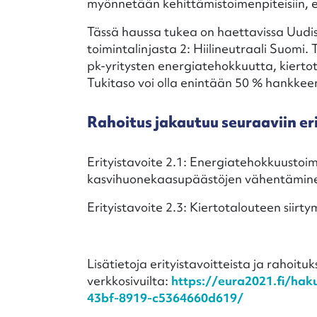
myönnetään kehittämistoimenpiteisiin, 
Tässä haussa tukea on haettavissa Uudi
toimintalinjasta 2: Hiilineutraali Suomi
pk-yritysten energiatehokkuutta, kiert
Tukitaso voi olla enintään 50 % hankkee
Rahoitus jakautuu seuraaviin eri
Erityistavoite 2.1: Energiatehokkuustoi
kasvihuonekaasupäästöjen vähentämine
Erityistavoite 2.3: Kiertotalouteen siirt
Lisätietoja erityistavoitteista ja rahoi
verkkosivuilta:
https://eura2021.fi/hak
43bf-8919-c5364660d619/