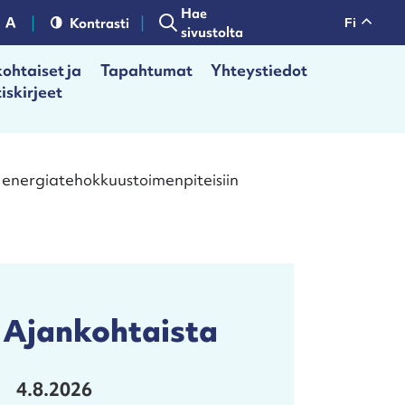
Hae
Kontrasti
fi
sivustolta
ohtaiset ja
Tapahtumat
Yhteystiedot
iskirjeet
e energiatehokkuustoimenpiteisiin
Ajankohtaista
4.8.2026