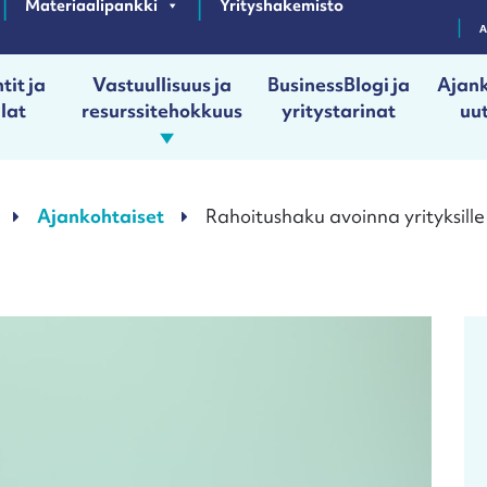
Materiaalipankki
Yrityshakemisto
tit ja
Vastuullisuus ja
BusinessBlogi ja
Ajank
ilat
resurssitehokkuus
yritystarinat
uut
Ajankohtaiset
Rahoitushaku avoinna yrityksill