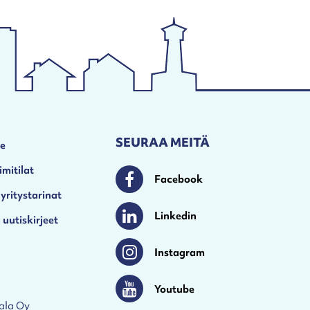
SEURAA MEITÄ
le
imitilat
Facebook
Facebook
 yritystarinat
Linkedin
 uutiskirjeet
Linkedin
Instagram
Instagram
Youtube
Youtube
ala Oy