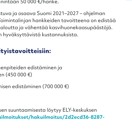
enintään 50 000 €/hanke.
stuva ja osaava Suomi 2021–2027 – ohjelman
. Toimintalinjan hankkeiden tavoitteena on edistää
otaloutta ja vähentää kasvihuonekaasupäästöjä.
n hyväksyttävistä kustannuksista.
tyistavoitteisiin:
menpiteiden edistäminen ja
n (450 000 €)
ymisen edistäminen (700 000 €)
tuksen suuntaamisesta löytyy ELY-keskuksen
uilmoitukset/hakuilmoitus/2d2ecd36-8287-