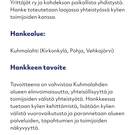
Yrittäjät ry ja kahdeksan paikallista yhdistystä.
Hanke toteutetaan laajassa yhteistyössä kylien
toimijoiden kanssa.
Hankealue:
Kuhmalahti (Kirkonkylä, Pohja, Vehkajärvi)
Hankkeen tavoite
Tavoitteena on vahvistaa Kuhmalahden
alueen elinvoimaisuutta, yhteisöllisyyttä ja
toimijoiden välistä yhteistyötä. Hankkeessa
tuetaan kylien kehittämistä, lisätään kylien
välistä vuorovaikutusta ja parannetaan alueen
palveluiden, tapahtumien ja toimijoiden
näkyvyyttä.