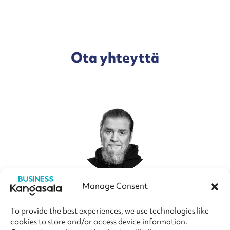
Ota yhteyttä
Lasse Huuhka
Manage Consent
KYLÄKOORDINAATTORI
To provide the best experiences, we use technologies like
041 732 1758
cookies to store and/or access device information.
lasse.huuhka@businesskangasala.fi