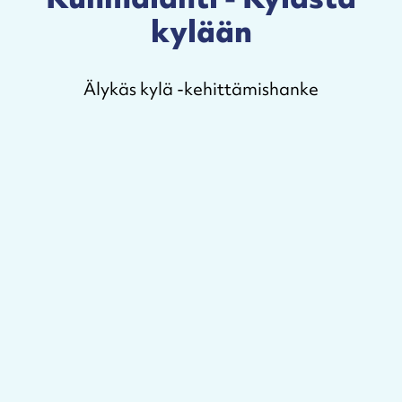
kylään
Älykäs kylä -kehittämishanke