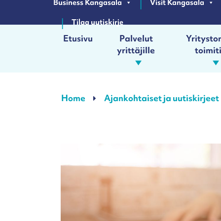
Business Kangasala
Visit Kangasala
Tilaa uutiskirje
Etusivu
Palvelut
Yrityston
yrittäjille
toimit
Päävalikko
Home
Ajankohtaiset ja uutiskirjeet