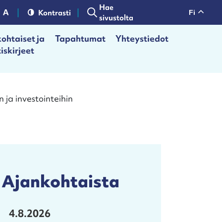
Hae
Kontrasti
fi
sivustolta
ohtaiset ja
Tapahtumat
Yhteystiedot
iskirjeet
 ja investointeihin
Ajankohtaista
4.8.2026