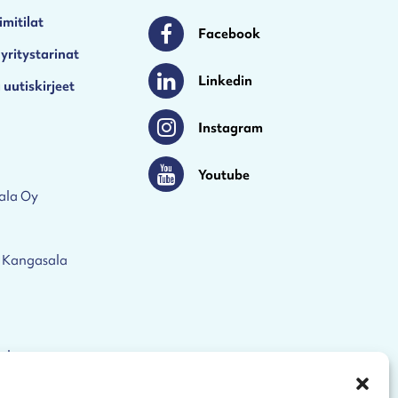
imitilat
Facebook
Facebook
 yritystarinat
Linkedin
 uutiskirjeet
Linkedin
Instagram
Instagram
Youtube
Youtube
ala Oy
 Kangasala
eloste