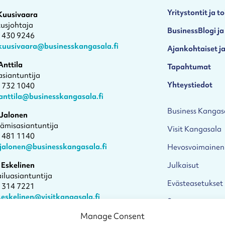
Yritystontit ja to
 Kuusivaara
tusjohtaja
BusinessBlogi ja
4 430 9246
.kuusivaara@businesskangasala.fi
Ajankohtaiset ja
Anttila
Tapahtumat
asiantuntija
Yhteystiedot
1 732 1040
anttila@businesskangasala.fi
Business Kangas
 Jalonen
tämisasiantuntija
Visit Kangasala
4 481 1140
.jalonen@businesskangasala.fi
Hevosvoimainen
 Eskelinen
Julkaisut
iluasiantuntija
Evästeasetukset
1 314 7221
.eskelinen@visitkangasala.fi
Saavutettavuuss
 aika tapaamiselle
Manage Consent