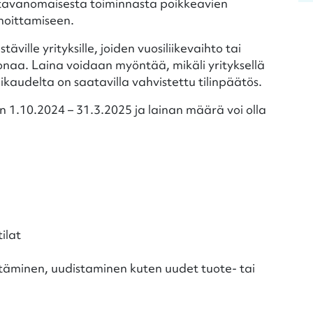
, tavanomaisesta toiminnasta poikkeavien
ahoittamiseen.
äville yrityksille, joiden vuosiliikevaihto tai
naa. Laina voidaan myöntää, mikäli yrityksellä
likaudelta on saatavilla vahvistettu tilinpäätös.
n 1.10.2024 – 31.3.2025 ja lainan määrä voi olla
ilat
ttäminen, uudistaminen kuten uudet tuote- tai