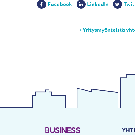
Facebook
LinkedIn
Twit
Post navigation
Yritysmyönteistä yht
YHT