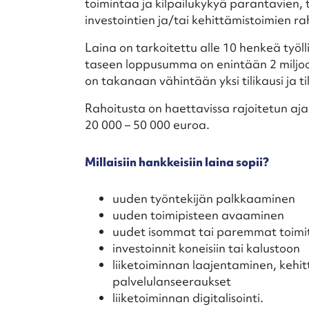
toimintaa ja kilpailukykyä parantavien
investointien ja/tai kehittämistoimien r
Laina on tarkoitettu alle 10 henkeä työllist
taseen loppusumma on enintään 2 miljoo
on takanaan vähintään yksi tilikausi ja ti
Rahoitusta on haettavissa rajoitetun aja
20 000 – 50 000 euroa.
Millaisiin hankkeisiin laina sopii?
uuden työntekijän palkkaaminen
uuden toimipisteen avaaminen
uudet isommat tai paremmat toimit
investoinnit koneisiin tai kalustoon
liiketoiminnan laajentaminen, kehi
palvelulanseeraukset
liiketoiminnan digitalisointi.