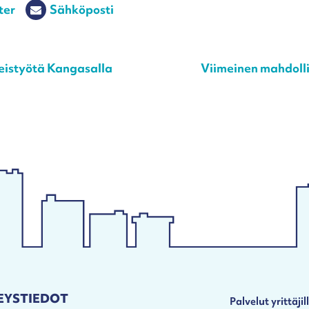
ter
Sähköposti
eistyötä Kangasalla
Viimeinen mahdolli
EYSTIEDOT
Palvelut yrittäjil