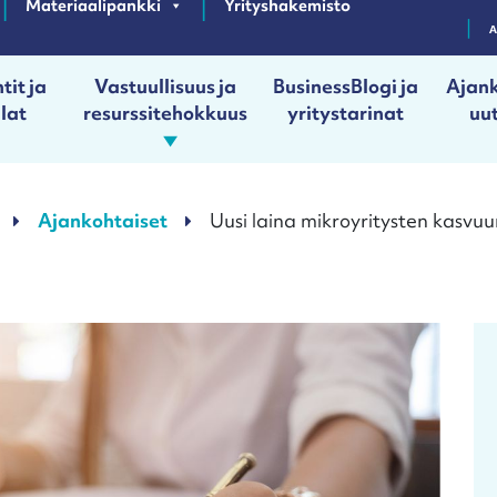
Materiaalipankki
Yrityshakemisto
tit ja
Vastuullisuus ja
BusinessBlogi ja
Ajank
ilat
resurssitehokkuus
yritystarinat
uut
Ajankohtaiset
Uusi laina mikroyritysten kasvuun