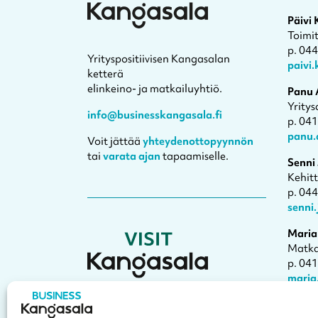
Päivi
Toimi
p. 04
Yrityspositiivisen Kangasalan
paivi
ketterä
elinkeino- ja matkailuyhtiö.
Panu 
Yritys
info@businesskangasala.fi
p. 04
panu.
Voit jättää
yhteydenottopyynnön
tai
varata ajan
tapaamiselle.
Senni
Kehit
p. 04
senni
Maria
Matka
p. 04
maria
Varaa
Visit Kangasala on oppaasi