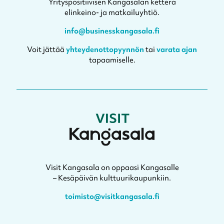
Yrityspositiivisen Kangasalan ketterä
elinkeino- ja matkailuyhtiö.
info@businesskangasala.fi
Voit jättää
yhteydenottopyynnön
tai
varata ajan
tapaamiselle.
Visit Kangasala on oppaasi Kangasalle
– Kesäpäivän kulttuurikaupunkiin.
toimisto@visitkangasala.fi