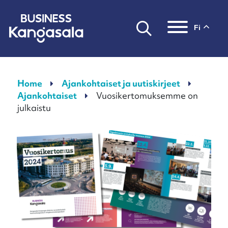
fi
Päävalikko
Home
Ajankohtaiset ja uutiskirjeet
Ajankohtaiset
Vuosikertomuksemme on
julkaistu