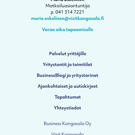
Matkailuasiantuntija
p. 041 314 7221
maria.eskelinen@visitkangasala.fi
Varaa aika tapaamiselle
Palvelut yrittäjille
Yritystontit ja toimitilat
BusinessBlogi ja yritystarinat
Ajankohtaiset ja uutiskirjeet
Tapahtumat
Yhteystiedot
Business Kangasala Oy
Visit Kangasala