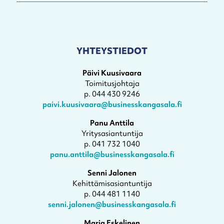
YHTEYSTIEDOT
Päivi Kuusivaara
Toimitusjohtaja
p. 044 430 9246
paivi.kuusivaara@businesskangasala.fi
Panu Anttila
Yritysasiantuntija
p. 041 732 1040
panu.anttila@businesskangasala.fi
Senni Jalonen
Kehittämisasiantuntija
p. 044 481 1140
senni.jalonen@businesskangasala.fi
Maria Eskelinen