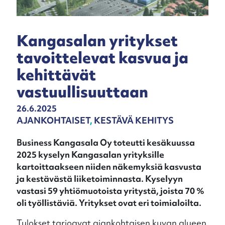
Kangasalan yritykset
tavoittelevat kasvua ja
kehittävät
vastuullisuuttaan
26.6.2025
AJANKOHTAISET
,
KESTÄVÄ KEHITYS
Business Kangasala Oy toteutti kesäkuussa
2025 kyselyn Kangasalan yrityksille
kartoittaakseen niiden näkemyksiä kasvusta
ja kestävästä liiketoiminnasta. Kyselyyn
vastasi 59 yhtiömuotoista yritystä, joista 70 %
oli työllistäviä. Yritykset ovat eri toimialoilta.
Tulokset tarjoavat ajankohtaisen kuvan alueen