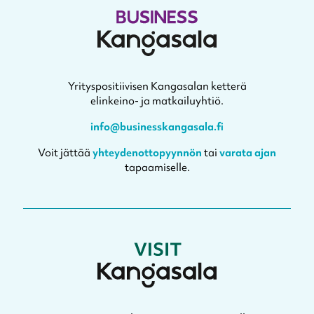
Yrityspositiivisen Kangasalan ketterä
elinkeino- ja matkailuyhtiö.
info@businesskangasala.fi
Voit jättää
yhteydenottopyynnön
tai
varata ajan
tapaamiselle.