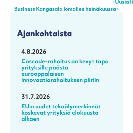
Post navigation
Uusia li
Business Kangasala lomailee heinäkuussa
Ajankohtaista
4.8.2026
Cascade-rahoitus on kevyt tapa
yrityksille päästä
eurooppalaisen
innovaatiorahoituksen piiriin
31.7.2026
EU:n uudet tekoälymerkinnät
koskevat yrityksiä elokuusta
alkaen