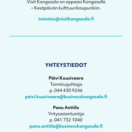
Visit Kangasala on oppaasi Kangasalle
– Kesäpäivän kulttuurikaupunkiin.
toimisto@visitkangasala.fi
YHTEYSTIEDOT
Päivi Kuusivaara
Toimitusjohtaja
p. 044 430 9246
paivi.kuusivaara@businesskangasala.fi
Panu Anttila
Yritysasiantuntija
p. 041 732 1040
panu.anttila@businesskangasala.fi