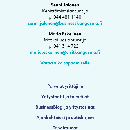
Senni Jalonen
Kehittämisasiantuntija
p. 044 481 1140
senni.jalonen@businesskangasala.fi
Maria Eskelinen
Matkailuasiantuntija
p. 041 314 7221
maria.eskelinen@visitkangasala.fi
Varaa aika tapaamiselle
Palvelut yrittäjille
Yritystontit ja toimitilat
BusinessBlogi ja yritystarinat
Ajankohtaiset ja uutiskirjeet
Tapahtumat