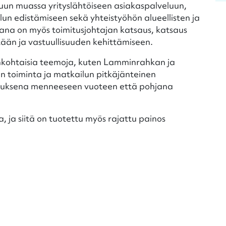
uun muassa yrityslähtöiseen asiakaspalveluun,
un edistämiseen sekä yhteistyöhön alueellisten ja
na on myös toimitusjohtajan katsaus, katsaus
ntään ja vastuullisuuden kehittämiseen.
nkohtaisia teemoja, kuten Lamminrahkan ja
en toiminta ja matkailun pitkäjänteinen
sauksena menneeseen vuoteen että pohjana
, ja siitä on tuotettu myös rajattu painos