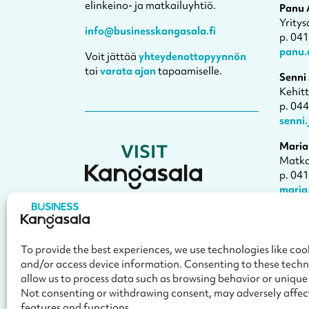
elinkeino- ja matkailuyhtiö.
Panu 
Yritys
info@businesskangasala.fi
p. 04
panu.
Voit jättää
yhteydenottopyynnön
tai
varata ajan
tapaamiselle.
Senni
Kehit
p. 04
senni
Maria
Matka
p. 04
maria
Varaa
Visit Kangasala on oppaasi
Kangasalle
– Kesäpäivän kulttuurikaupunkiin.
To provide the best experiences, we use technologies like cook
and/or access device information. Consenting to these techno
toimisto@visitkangasala.fi
allow us to process data such as browsing behavior or unique I
Not consenting or withdrawing consent, may adversely affec
features and functions.