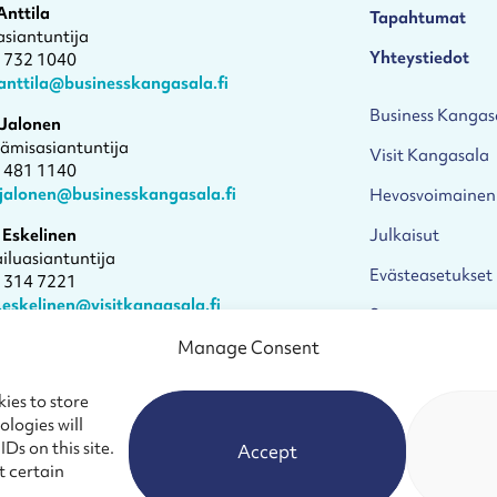
Anttila
Tapahtumat
asiantuntija
Yhteystiedot
1 732 1040
anttila@businesskangasala.fi
Business Kangas
 Jalonen
tämisasiantuntija
Visit Kangasala
4 481 1140
.jalonen@businesskangasala.fi
Hevosvoimainen
 Eskelinen
Julkaisut
iluasiantuntija
Evästeasetukset
1 314 7221
.eskelinen@visitkangasala.fi
Saavutettavuuss
 aika tapaamiselle
Manage Consent
ies to store
logies will
Ds on this site.
Accept
t certain