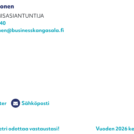
lonen
ISASIANTUNTIJA
140
onen@businesskangasala.fi
ter
Sähköposti
tri odottaa vastaustasi!
Vuoden 2026 kes