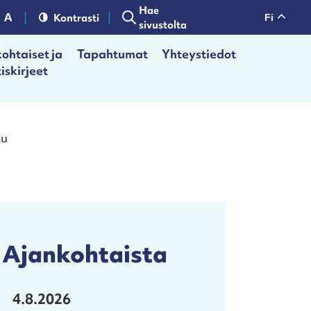
Hae
Kontrasti
fi
sivustolta
ohtaiset ja
Tapahtumat
Yhteystiedot
iskirjeet
tu
Ajankohtaista
4.8.2026