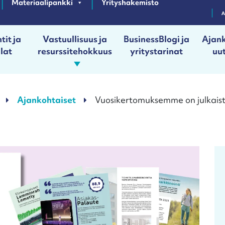
Materiaalipankki
Yrityshakemisto
tit ja
Vastuullisuus ja
BusinessBlogi ja
Ajank
ilat
resurssitehokkuus
yritystarinat
uut
Ajankohtaiset
Vuosikertomuksemme on julkais