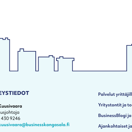
EYSTIEDOT
Palvelut yrittäjil
Yritystontit ja to
 Kuusivaara
tusjohtaja
BusinessBlogi ja
4 430 9246
.kuusivaara@businesskangasala.fi
Ajankohtaiset ja