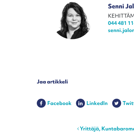
Senni Ja
KEHITTÄM
044 481 1
senni.jal
Jaa artikkeli
Facebook
LinkedIn
Twit
Post navigation
Yrittäjä, Kuntabarome