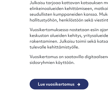
Julkaisu tarjoaa kattavan katsauksen m
elinkeinoalueiden kehittämiseen, matkail
seudullisten kumppaneiden kanssa. Muka
hallitustyöhön, henkilöstöön sekä viesti
Vuosikertomuksessa nostetaan esiin aja
keskustan alueiden kehitys, yritysalueid
rakentaminen. Julkaisu toimii sekä kat
tulevalle kehittämistyölle.
Vuosikertomus on saatavilla digitaalisena
sidosryhmien käyttöön.
Lue vuosikertomus