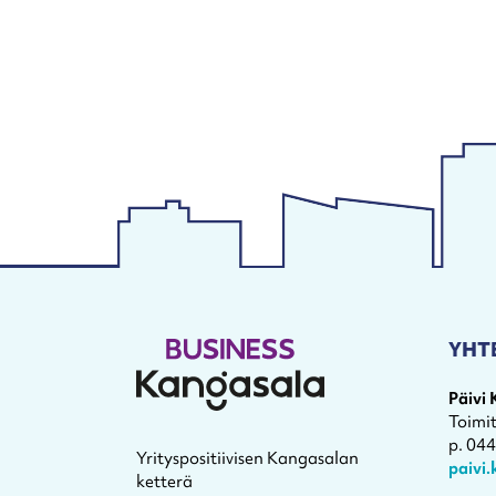
YHT
Päivi
Toimi
p. 04
Yrityspositiivisen Kangasalan
paivi
ketterä