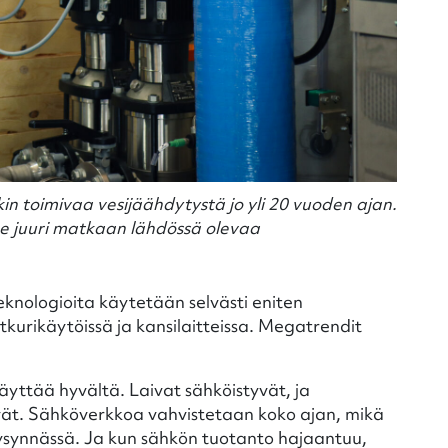
n toimivaa vesijäähdytystä jo yli 20 vuoden ajan.
ee juuri matkaan lähdössä olevaa
eknologioita käytetään selvästi eniten
otkurikäytöissä ja kansilaitteissa. Megatrendit
yttää hyvältä. Laivat sähköistyvät, ja
vät. Sähköverkkoa vahvistetaan koko ajan, mikä
synnässä. Ja kun sähkön tuotanto hajaantuu,