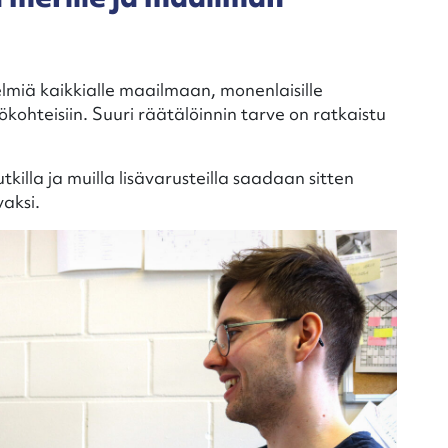
lmiä kaikkialle maailmaan, monenlaisille
ökohteisiin. Suuri räätälöinnin tarve on ratkaistu
killa ja muilla lisävarusteilla saadaan sitten
aksi.