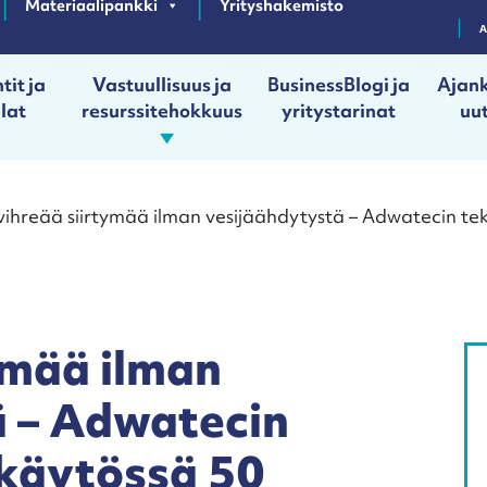
Materiaalipankki
Yrityshakemisto
tit ja
Vastuullisuus ja
BusinessBlogi ja
Ajank
ilat
resurssitehokkuus
yritystarinat
uut
 vihreää siirtymää ilman vesijäähdytystä – Adwatecin t
tymää ilman
ä – Adwatecin
 käytössä 50