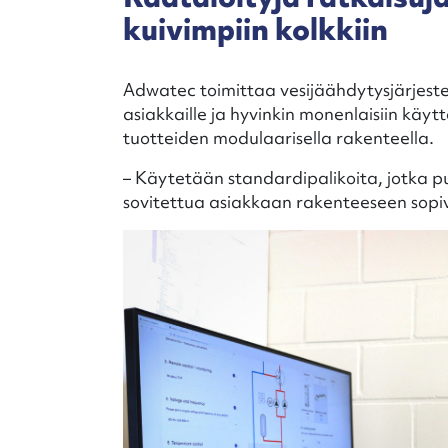
kuivimpiin kolkkiin
Adwatec toimittaa vesijäähdytysjärjeste
asiakkaille ja hyvinkin monenlaisiin käytt
tuotteiden modulaarisella rakenteella.
– Käytetään standardipalikoita, jotka put
sovitettua asiakkaan rakenteeseen sopiv