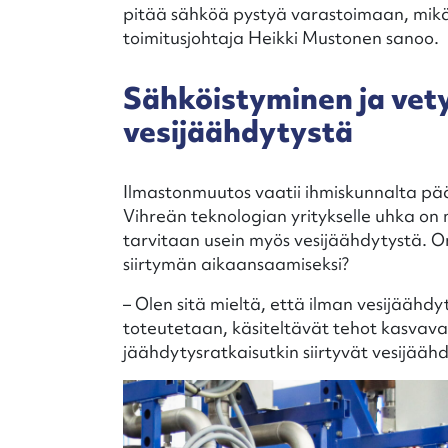
pitää sähköä pystyä varastoimaan, mikä
toimitusjohtaja Heikki Mustonen sanoo.
Sähköistyminen ja vet
vesijäähdytystä
Ilmastonmuutos vaatii ihmiskunnalta päät
Vihreän teknologian yritykselle uhka on 
tarvitaan usein myös vesijäähdytystä. 
siirtymän aikaansaamiseksi?
– Olen sitä mieltä, että ilman vesijäähdy
toteutetaan, käsiteltävät tehot kasvavat 
jäähdytysratkaisutkin siirtyvät vesijäähd