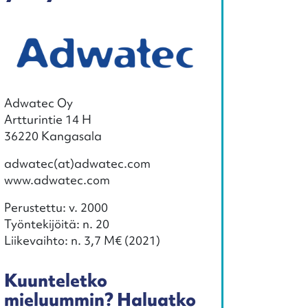
Adwatec Oy
Artturintie 14 H
36220 Kangasala
adwatec(at)adwatec.com
www.adwatec.com
Perustettu: v. 2000
Työntekijöitä: n. 20
Liikevaihto: n. 3,7 M€ (2021)
Kuunteletko
mieluummin? Haluatko