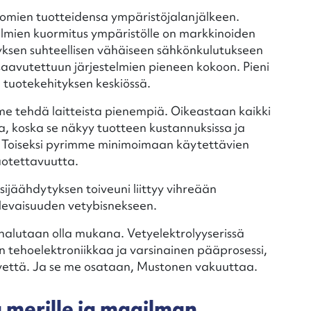
omien tuotteidensa ympäristöjalanjälkeen.
elmien kuormitus ympäristölle on markkinoiden
yksen suhteellisen vähäiseen sähkönkulutukseen
aavutettuun järjestelmien pieneen kokoon. Pieni
 tuotekehityksen keskiössä.
e tehdä laitteista pienempiä. Oikeastaan kaikki
, koska se näkyy tuotteen kustannuksissa ja
 Toiseksi pyrimme minimoimaan käytettävien
uotettavuutta.
ijäähdytyksen toiveuni liittyy vihreään
levaisuuden vetybisnekseen.
 halutaan olla mukana. Vetyelektrolyyserissä
on tehoelektroniikkaa ja varsinainen pääprosessi,
ä vettä. Ja se me osataan, Mustonen vakuuttaa.
a merille ja maailman