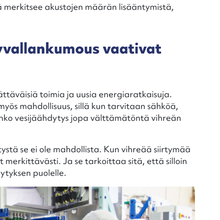
 merkitsee akustojen määrän lisääntymistä,
yvallankumous vaativat
täväisiä toimia ja uusia energiaratkaisuja.
myös mahdollisuus, sillä kun tarvitaan sähköä,
Onko vesijäähdytys jopa välttämätöntä vihreän
tystä se ei ole mahdollista. Kun vihreää siirtymää
merkittävästi. Ja se tarkoittaa sitä, että silloin
ytyksen puolelle.