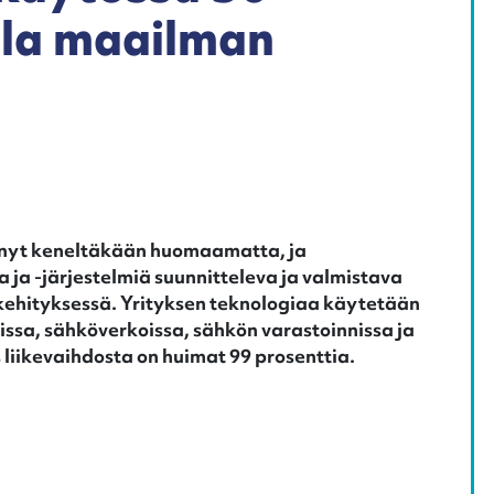
lla maailman
änyt keneltäkään huomaamatta, ja
 ja -järjestelmiä suunnitteleva ja valmistava
ehityksessä. Yrityksen teknologiaa käytetään
issa, sähköverkoissa, sähkön varastoinnissa ja
 liikevaihdosta on huimat 99 prosenttia.