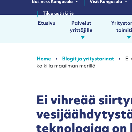
Business Kangasala
Visit Kangasala
Tilaa uutiskirje
Etusivu
Palvelut
Yrityston
yrittäjille
toimit
Päävalikko
Home
Blogit ja yritystarinat
Ei
kaikilla maailman merillä
Ei vihreää siir
vesijäähdytyst
teknologiaa on