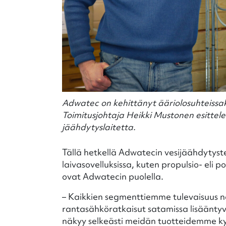
Adwatec on kehittänyt ääriolosuhteissaki
Toimitusjohtaja Heikki Mustonen esittel
jäähdytyslaitetta.
Tällä hetkellä Adwatecin vesijäähdytyst
laivasovelluksissa, kuten propulsio- eli p
ovat Adwatecin puolella.
– Kaikkien segmenttiemme tulevaisuus nä
rantasähköratkaisut satamissa lisäänty
näkyy selkeästi meidän tuotteidemme ky