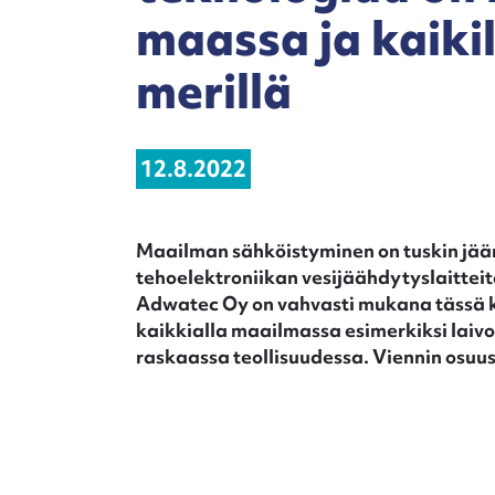
maassa ja kaiki
merillä
12.8.2022
Maailman sähköistyminen on tuskin jä
tehoelektroniikan vesijäähdytyslaitteita
Adwatec Oy on vahvasti mukana tässä k
kaikkialla maailmassa esimerkiksi laivo
raskaassa teollisuudessa. Viennin osuus