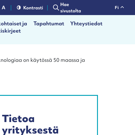
Hae
Kontrasti
fi
sivustolta
ohtaiset ja
Tapahtumat
Yhteystiedot
iskirjeet
eknologiaa on käytössä 50 maassa ja
Tietoa
yrityksestä