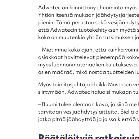
Adwatec on kiinnittänyt huomiota myös 
Yhtiön itsensä mukaan jäähdytysjärjest
pienin. Tämä perustuu sekä vesijäähdyt
että Adwatecin tuotekehityksen myötä s
koko on muutenkin yhtiön tutkimuksen ja
– Mietimme koko ajan, että kuinka voimm
asiakkaat havittelevat pienempää kokoa
myös luonnonmateriaalien kulutuksessa.
osien määrää, mikä nostaa tuotteiden l
Myös toimitusjohtaja Heikki Mustosen ves
siirtymään. Adwatec haluaisi mukaan tu
– Buumi tulee olemaan kova, ja siinä me
tarvitaan vesijäähdytyslaitteita. Siellä 
jotka pitää jäähdyttää ja joissa kiertä
Räätälöityjä ratkaisuj