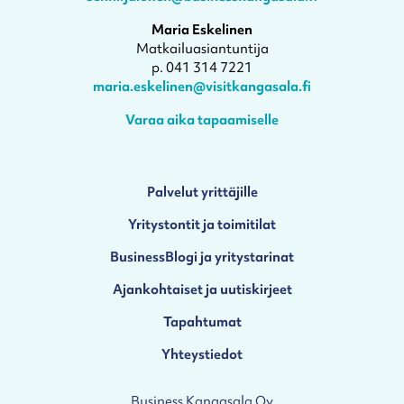
Maria Eskelinen
Matkailuasiantuntija
p. 041 314 7221
maria.eskelinen@visitkangasala.fi
Varaa aika tapaamiselle
Palvelut yrittäjille
Yritystontit ja toimitilat
BusinessBlogi ja yritystarinat
Ajankohtaiset ja uutiskirjeet
Tapahtumat
Yhteystiedot
Business Kangasala Oy