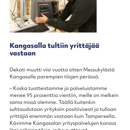
Kangasalla tultiin yrittäjää
vastaan
Dekati muutti viisi vuotta sitten Messukylästä
Kangasalle parempien tilojen perässä.
– Koska tuotteistamme ja palveluistamme
menee 95 prosenttia vientiin, meille on melkein
sama missä olemme. Täällä kuitenkin
suhtaudutaan yrityksiin positiivisesti ja tullaan
yrittäjiä enemmän vastaan kuin Tampereella.
Kävimme Kangasalan yrityspalvelujen kanssa
läpi erilaisia tiloja, ja he auttoivat