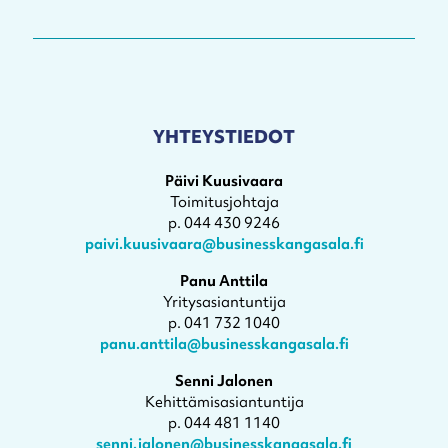
YHTEYSTIEDOT
Päivi Kuusivaara
Toimitusjohtaja
p. 044 430 9246
paivi.kuusivaara@businesskangasala.fi
Panu Anttila
Yritysasiantuntija
p. 041 732 1040
panu.anttila@businesskangasala.fi
Senni Jalonen
Kehittämisasiantuntija
p. 044 481 1140
senni.jalonen@businesskangasala.fi