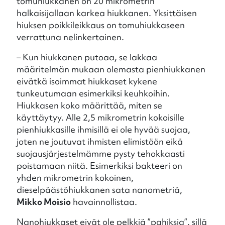
tomuhiukkanen on 20 mikrometrin
halkaisijallaan karkea hiukkanen. Yksittäisen
hiuksen poikkileikkaus on tomuhiukkaseen
verrattuna nelinkertainen.
– Kun hiukkanen putoaa, se lakkaa
määritelmän mukaan olemasta pienhiukkanen
eivätkä isoimmat hiukkaset kykene
tunkeutumaan esimerkiksi keuhkoihin.
Hiukkasen koko määrittää, miten se
käyttäytyy. Alle 2,5 mikrometrin kokoisille
pienhiukkasille ihmisillä ei ole hyvää suojaa,
joten ne joutuvat ihmisten elimistöön eikä
suojausjärjestelmämme pysty tehokkaasti
poistamaan niitä. Esimerkiksi bakteeri on
yhden mikrometrin kokoinen,
dieselpäästöhiukkanen sata nanometriä,
Mikko Moisio
havainnollistaa.
Nanohiukkaset eivät ole pelkkiä ”pahiksia”, sillä