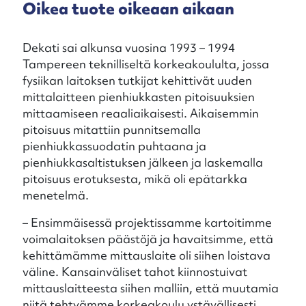
Oikea tuote oikeaan aikaan
Dekati sai alkunsa vuosina 1993 – 1994
Tampereen teknilliseltä korkeakoululta, jossa
fysiikan laitoksen tutkijat kehittivät uuden
mittalaitteen pienhiukkasten pitoisuuksien
mittaamiseen reaaliaikaisesti. Aikaisemmin
pitoisuus mitattiin punnitsemalla
pienhiukkassuodatin puhtaana ja
pienhiukkasaltistuksen jälkeen ja laskemalla
pitoisuus erotuksesta, mikä oli epätarkka
menetelmä.
– Ensimmäisessä projektissamme kartoitimme
voimalaitoksen päästöjä ja havaitsimme, että
kehittämämme mittauslaite oli siihen loistava
väline. Kansainväliset tahot kiinnostuivat
mittauslaitteesta siihen malliin, että muutamia
niitä tehtyämme korkeakoulu ystävällisesti