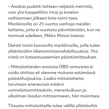
– Asiakas pudotti laitteen neljästä metristä,
vain yksi kaapeliliitin irtosi ja kotelon
vaihtamisen jälkeen laite toimi taas.
Markkinoilla on 25 vuotta vanhoja meidän
laitteita, joita ei suostuta päivittämään, kun ne
toimivat edelleen, Mikko Moisio toteaa.
Dekati toimii kasvavilla markkinoilla, joille tulee
yllättäviäkin liiketoimintamahdollisuuksia. Yksi
niistä on katsastusasemien päästömittaukset.
– Mittalaitteiden ansiosta OBD-antureita ei
voida ohittaa eli olemme mukana estämässä
päästöhuijauksia. Lisäksi mittalaitteita
tarvitaan enenevissä määrin
voimalaitosmittauksiin, merenkulkuun ja
ulkoilman laadun mittaamiseen, hän mainitsee.
Tilausta mittalaitteille tulee välillä yllättäviltä