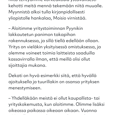
kehotti meitä mennä tekemään niitä muualle.
Myynnistä alkoi tulla kirjanpidollisesti
yliopistolle hankalaa, Moisio virnistää.
– Aloitimme yritystoiminnan Pyynikin
lakkautetun panimon takapihan
rakennuksessa, ja sillä tiellä edellään ollaan.
Yritys on vieläkin yksityisessä omistuksessa, ja
olemme voineet toimia laitteista saaduilla
kassavirralla ilman, että meillä olisi ollut
sijoittajia mukana.
Dekati on hyvä esimerkki siitä, että hyvällä
ajoituksella ja tuurillakin on osansa yrityksen
menestymiseen.
– Yhdelläkään meistä ei ollut kaupallista- tai
yrityskokemusta, kun aloitimme. Olimme lisäksi
oikeassa paikassa oikeaan aikaan. Vuonna