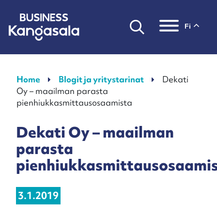
fi
Päävalikko
Home
Blogit ja yritystarinat
Dekati
Oy – maailman parasta
pienhiukkasmittausosaamista
Dekati Oy – maailman
parasta
pienhiukkasmittausosaami
3.1.2019