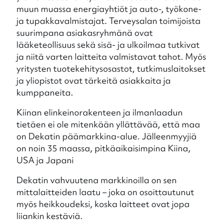
muun muassa energiayhtiöt ja auto-, työkone-
ja tupakkavalmistajat. Terveysalan toimijoista
suurimpana asiakasryhmänä ovat
lääketeollisuus sekä sisä- ja ulkoilmaa tutkivat
ja niitä varten laitteita valmistavat tahot. Myös
yritysten tuotekehitysosastot, tutkimuslaitokset
ja yliopistot ovat tärkeitä asiakkaita ja
kumppaneita.
Kiinan elinkeinorakenteen ja ilmanlaadun
tietäen ei ole mitenkään yllättävää, että maa
on Dekatin päämarkkina-alue. Jälleenmyyjiä
on noin 35 maassa, pitkäaikaisimpina Kiina,
USA ja Japani
Dekatin vahvuutena markkinoilla on sen
mittalaitteiden laatu – joka on osoittautunut
myös heikkoudeksi, koska laitteet ovat jopa
liiankin kestäviä.