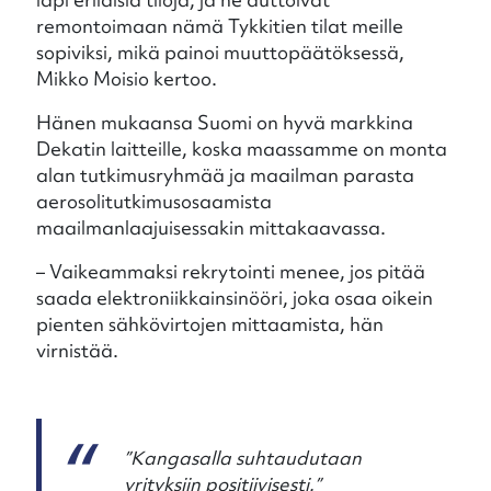
remontoimaan nämä Tykkitien tilat meille
sopiviksi, mikä painoi muuttopäätöksessä,
Mikko Moisio kertoo.
Hänen mukaansa Suomi on hyvä markkina
Dekatin laitteille, koska maassamme on monta
alan tutkimusryhmää ja maailman parasta
aerosolitutkimusosaamista
maailmanlaajuisessakin mittakaavassa.
– Vaikeammaksi rekrytointi menee, jos pitää
saada elektroniikkainsinööri, joka osaa oikein
pienten sähkövirtojen mittaamista, hän
virnistää.
”Kangasalla suhtaudutaan
yrityksiin positiivisesti.”