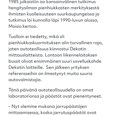
1985 julkaistiin iso kansainvälinen tutkimus
hengitysilman pienhiukkasten merkityksestä
ihmisten kuolleisuuteen suurkaupungeissa ja
tutkimus löi kunnolla läpi 1990-luvun alussa,
Moisio kertoo.
Tuolloin ei tiedetty, mikä oli
pienhiukkaskuormituksen alin turvallinen raja,
joten autoteollisuus kiinnostui Dekatin
mittauslaitteista. Lontoon liikennelaitoksen
bussit olivat ensimmäinen suuri sovelluskohde
Dekatin laitteille. Sen jälkeen yrityksen
referensseihin on ilmestynyt muita suuria
autovalmistajia.
Tänä päivänä autoteollisuudella on omat
laboratorionsa ja päästöt ovat pienentyneet.
– Nyt olemme mukana jarrupäästöjen
mittaamisessa, koska jarrutuspäästöt ovat