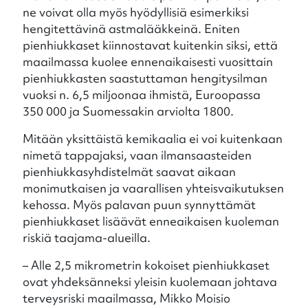
ne voivat olla myös hyödyllisiä esimerkiksi
hengitettävinä astmalääkkeinä. Eniten
pienhiukkaset kiinnostavat kuitenkin siksi, että
maailmassa kuolee ennenaikaisesti vuosittain
pienhiukkasten saastuttaman hengitysilman
vuoksi n. 6,5 miljoonaa ihmistä, Euroopassa
350 000 ja Suomessakin arviolta 1800.
Mitään yksittäistä kemikaalia ei voi kuitenkaan
nimetä tappajaksi, vaan ilmansaasteiden
pienhiukkasyhdistelmät saavat aikaan
monimutkaisen ja vaarallisen yhteisvaikutuksen
kehossa. Myös palavan puun synnyttämät
pienhiukkaset lisäävät enneaikaisen kuoleman
riskiä taajama-alueilla.
– Alle 2,5 mikrometrin kokoiset pienhiukkaset
ovat yhdeksänneksi yleisin kuolemaan johtava
terveysriski maailmassa, Mikko Moisio