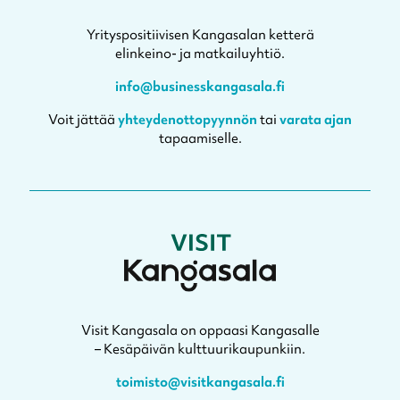
Yrityspositiivisen Kangasalan ketterä
elinkeino- ja matkailuyhtiö.
info@businesskangasala.fi
Voit jättää
yhteydenottopyynnön
tai
varata ajan
tapaamiselle.
Visit Kangasala on oppaasi Kangasalle
– Kesäpäivän kulttuurikaupunkiin.
toimisto@visitkangasala.fi