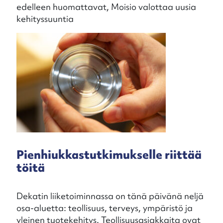
edelleen huomattavat, Moisio valottaa uusia
kehityssuuntia
Pienhiukkastutkimukselle riittää
töitä
Dekatin liiketoiminnassa on tänä päivänä neljä
osa-aluetta: teollisuus, terveys, ympäristö ja
yleinen tuotekehitys. Teollisuusasiakkaita ovat