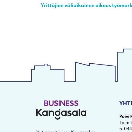
Yrittäjien väliaikainen oikeus työma
YHT
Päivi
Toimi
p. 04