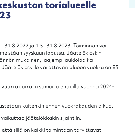
eskustan torialueelle
023
. – 31.8.2022 ja 1.5.-31.8.2023. Toiminnan voi
iimeistään syyskuun lopussa. Jäätelökioskin
säännön mukainen, laajempi aukioloaika
n. Jäätelökioskille varattavan alueen vuokra on 85
aa vuokrapaikalla samoilla ehdoilla vuonna 2024-
kastetaan kuitenkin ennen vuokrakauden alkua.
aikuttaa jäätelökioskin sijaintiin.
 että sillä on kaikki toimintaan tarvittavat