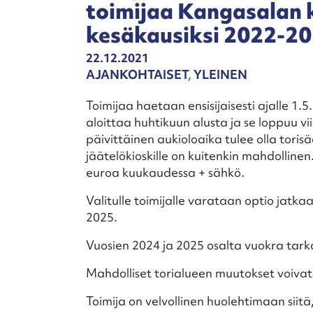
toimijaa Kangasalan k
kesäkausiksi 2022-2
22.12.2021
AJANKOHTAISET
,
YLEINEN
Toimijaa haetaan ensisijaisesti ajalle 1.5
aloittaa huhtikuun alusta ja se loppuu v
päivittäinen aukioloaika tulee olla tori
jäätelökioskille on kuitenkin mahdolline
euroa kuukaudessa + sähkö.
Valitulle toimijalle varataan optio jatk
2025.
Vuosien 2024 ja 2025 osalta vuokra tar
Mahdolliset torialueen muutokset voivat v
Toimija on velvollinen huolehtimaan siitä,