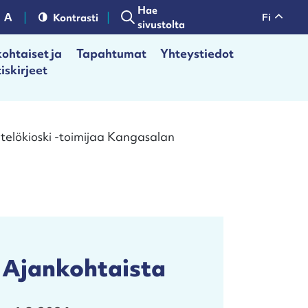
Hae
Kontrasti
fi
sivustolta
ohtaiset ja
Tapahtumat
Yhteystiedot
iskirjeet
elökioski -toimijaa Kangasalan
Ajankohtaista