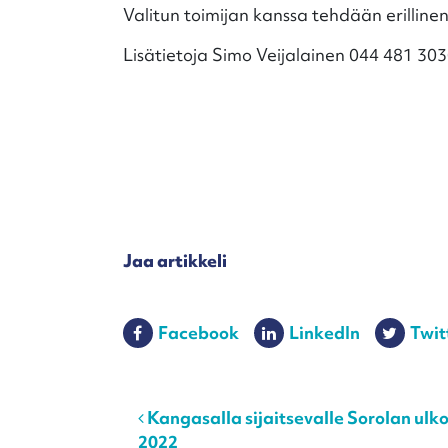
Valitun toimijan kanssa tehdään erilline
Lisätietoja Simo Veijalainen 044 481 30
Jaa artikkeli
Facebook
LinkedIn
Twit
Post navigation
Kangasalla sijaitsevalle Sorolan ulkoi
2022