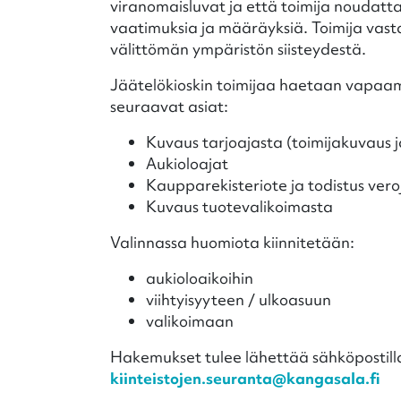
viranomaisluvat ja että toimija noudat
vaatimuksia ja määräyksiä. Toimija vasta
välittömän ympäristön siisteydestä.
Jäätelökioskin toimijaa haetaan vapaamu
seuraavat asiat:
Kuvaus tarjoajasta (toimijakuvaus 
Aukioloajat
Kaupparekisteriote ja todistus ver
Kuvaus tuotevalikoimasta
Valinnassa huomiota kiinnitetään:
aukioloaikoihin
viihtyisyyteen / ulkoasuun
valikoimaan
Hakemukset tulee lähettää sähköpostill
kiinteistojen.seuranta@kangasala.fi