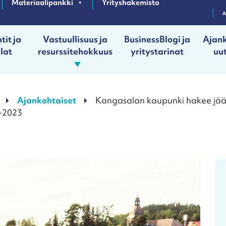
Materiaalipankki
Yrityshakemisto
tit ja
Vastuullisuus ja
BusinessBlogi ja
Ajank
ilat
resurssitehokkuus
yritystarinat
uut
Ajankohtaiset
Kangasalan kaupunki hakee jäät
2-2023