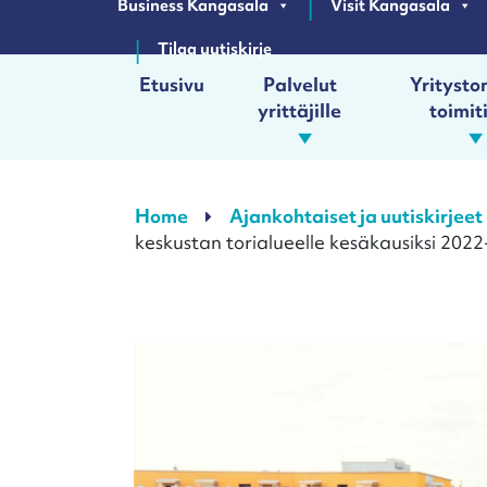
Business Kangasala
Visit Kangasala
Tilaa uutiskirje
Etusivu
Palvelut
Yrityston
yrittäjille
toimit
Päävalikko
Home
Ajankohtaiset ja uutiskirjeet
keskustan torialueelle kesäkausiksi 202