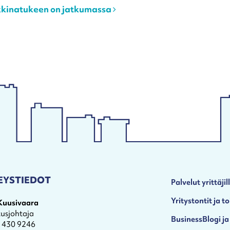
rkkinatukeen on jatkumassa
EYSTIEDOT
Palvelut yrittäjil
Yritystontit ja to
 Kuusivaara
tusjohtaja
BusinessBlogi ja
4 430 9246