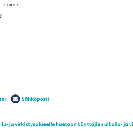
n sopimus.
30
ter
Sähköposti
lu- ja virkistysalueelle haetaan käyttäjien ulkoilu- ja