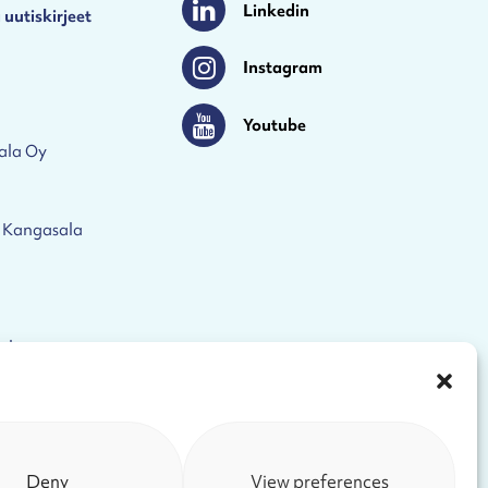
Linkedin
 uutiskirjeet
Linkedin
Instagram
Instagram
Youtube
Youtube
ala Oy
 Kangasala
eloste
Deny
View preferences