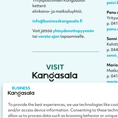
Yrityspositiivisen Kangasalan
paivi
ketterä
elinkeino- ja matkailuyhtiö.
Panu 
Yritys
info@businesskangasala.fi
p. 04
panu.
Voit jättää
yhteydenottopyynnön
tai
varata ajan
tapaamiselle.
Senni
Kehit
p. 04
senni
Maria
Matka
p. 04
maria
Varaa
Visit Kangasala on oppaasi
Kangasalle
– Kesäpäivän kulttuurikaupunkiin.
To provide the best experiences, we use technologies like cook
and/or access device information. Consenting to these techno
toimisto@visitkangasala.fi
allow us to process data such as browsing behavior or unique I