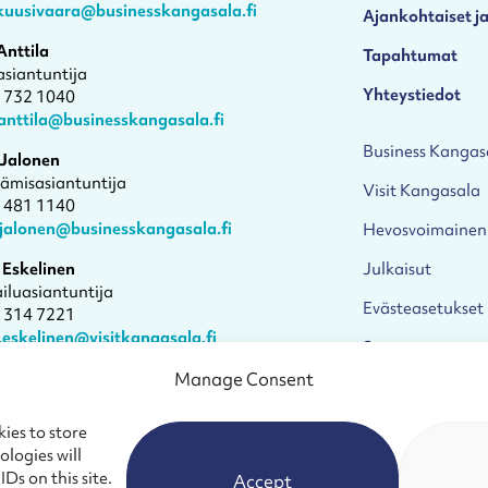
.kuusivaara@businesskangasala.fi
Ajankohtaiset ja
Anttila
Tapahtumat
asiantuntija
Yhteystiedot
1 732 1040
anttila@businesskangasala.fi
Business Kangas
 Jalonen
tämisasiantuntija
Visit Kangasala
4 481 1140
.jalonen@businesskangasala.fi
Hevosvoimainen
 Eskelinen
Julkaisut
iluasiantuntija
Evästeasetukset
1 314 7221
.eskelinen@visitkangasala.fi
Saavutettavuuss
 aika tapaamiselle
Manage Consent
ies to store
logies will
Ds on this site.
Accept