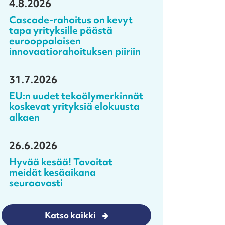
4.8.2026
Cascade-rahoitus on kevyt
tapa yrityksille päästä
eurooppalaisen
innovaatiorahoituksen piiriin
31.7.2026
EU:n uudet tekoälymerkinnät
koskevat yrityksiä elokuusta
alkaen
26.6.2026
Hyvää kesää! Tavoitat
meidät kesäaikana
seuraavasti
Katso kaikki