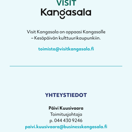
Visit Kangasala on oppaasi Kangasalle
– Kesäpäivän kulttuurikaupunkiin.
toimisto@visitkangasala.fi
YHTEYSTIEDOT
Päivi Kuusivaara
Toimitusjohtaja
p. 044 430 9246
paivi.kuusivaara@businesskangasala.fi