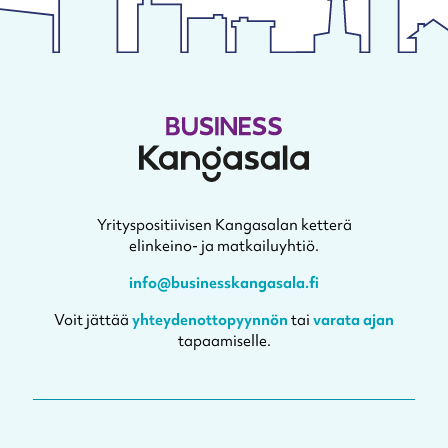
Yrityspositiivisen Kangasalan ketterä
elinkeino- ja matkailuyhtiö.
info@businesskangasala.fi
Voit jättää
yhteydenottopyynnön
tai
varata ajan
tapaamiselle.