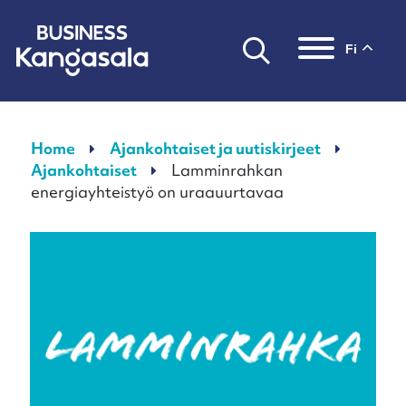
fi
Päävalikko
Home
Ajankohtaiset ja uutiskirjeet
Ajankohtaiset
Lamminrahkan
energiayhteistyö on uraauurtavaa