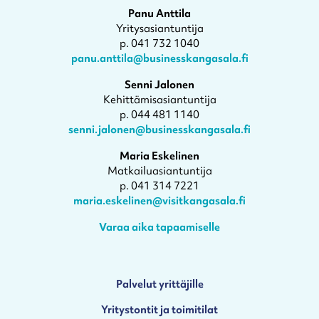
Panu Anttila
Yritysasiantuntija
p. 041 732 1040
panu.anttila@businesskangasala.fi
Senni Jalonen
Kehittämisasiantuntija
p. 044 481 1140
senni.jalonen@businesskangasala.fi
Maria Eskelinen
Matkailuasiantuntija
p. 041 314 7221
maria.eskelinen@visitkangasala.fi
Varaa aika tapaamiselle
Palvelut yrittäjille
Yritystontit ja toimitilat