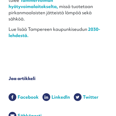
tulee
Tammervoiman
hyötyvoimalaitokselta,
missä tuotetaan
pirkanmaalaisten jätteistä lämpöä sekä
sähköä.
Lue lisää Tampereen kaupunkiseudun
2030-
lehdestä.
Jaa artikkeli
Facebook
LinkedIn
Twitter
Sähköposti