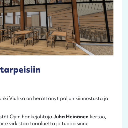
tarpeisiin
onki Viuhka on herättänyt paljon kiinnostusta ja
istöt Oy:n hankejohtaja
Juha Heinänen
kertoo,
te virkistää torialuetta ja tuoda sinne