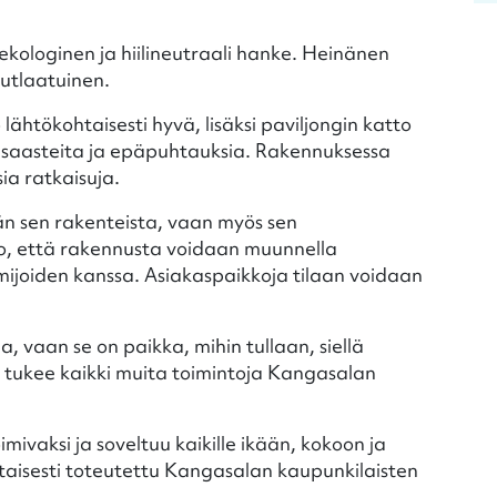
kologinen ja hiilineutraali hanke. Heinänen
nutlaatuinen.
lähtökohtaisesti hyvä, lisäksi paviljongin katto
nsaasteita ja epäpuhtauksia. Rakennuksessa
a ratkaisuja.
än sen rakenteista, vaan myös sen
, että rakennusta voidaan muunnella
ijoiden kanssa. Asiakaspaikkoja tilaan voidaan
la, vaan se on paikka, mihin tullaan, siellä
n tukee kaikki muita toimintoja Kangasalan
oimivaksi ja soveltuu kaikille ikään, kokoon ja
aisesti toteutettu Kangasalan kaupunkilaisten