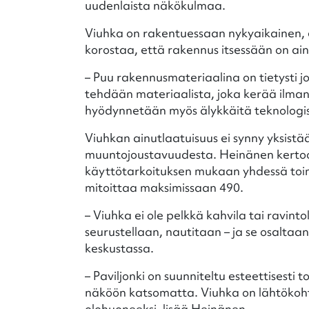
uudenlaista näkökulmaa.
Viuhka on rakentuessaan nykyaikainen, e
korostaa, että rakennus itsessään on ai
– Puu rakennusmateriaalina on tietysti jo 
tehdään materiaalista, joka kerää ilma
hyödynnetään myös älykkäitä teknologisi
Viuhkan ainutlaatuisuus ei synny yksistä
muuntojoustavuudesta. Heinänen kertoo
käyttötarkoituksen mukaan yhdessä toim
mitoittaa maksimissaan 490.
– Viuhka ei ole pelkkä kahvila tai ravinto
seurustellaan, nautitaan – ja se osaltaa
keskustassa.
– Paviljonki on suunniteltu esteettisesti t
näköön katsomatta. Viuhka on lähtökoht
olohuoneeksi, lisää Heinänen.