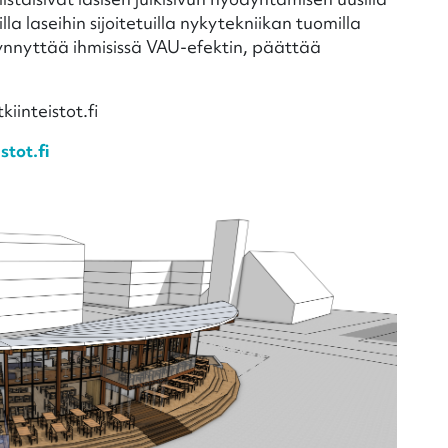
illa laseihin sijoitetuilla nykytekniikan tuomilla
synnyttää ihmisissä VAU-efektin, päättää
inteistot.fi
stot.fi