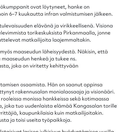
styökumppanit ovat löytyneet, hanke on
oin 6–7 kuukautta infran valmistumisen jälkeen.
evaisuuden elävänä ja virikkeellisenä. Visiona
elevimmista torikeskuksista Pirkanmaalla, jonne
televat matkailijoita laajemmaltakin.
yös maaseudun läheisyydestä. Näkisin, että
a maaseudun henkeä ja tukee ns.
ta, joka on viritetty kehittyvään
ntamisen osaamista. Hän on saanut oppinsa
hittynyt rakennusalan monialaosaaja ja visionääri.
 rooleissa monissa hankkeissa sekä kotimaassa
a, joka tuo uudenlaista elämää Kangasalan torille
rittäjiä, kaupunkilaisia kuin matkailijoitakin.
usta ja toisi useita työpaikkoja.
staisivat lasisen julkisivun hyödyntämisen uusilla