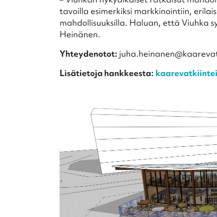
tavoilla esimerkiksi markkinointiin, erilais
mahdollisuuksilla. Haluan, että Viuhka 
Heinänen.
Yhteydenotot:
juha.heinanen@kaarevatki
Lisätietoja hankkeesta:
kaarevatkiintei