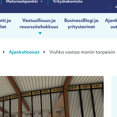
Materiaalipankki
Yrityshakemisto
tit ja
Vastuullisuus ja
BusinessBlogi ja
Ajank
ilat
resurssitehokkuus
yritystarinat
uut
Ajankohtaiset
Viuhka vastaa moniin tarpeisiin