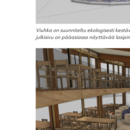
Viuhka on suunniteltu ekologisesti kestäv
julkisivu on pääasiassa näyttävää lasipi