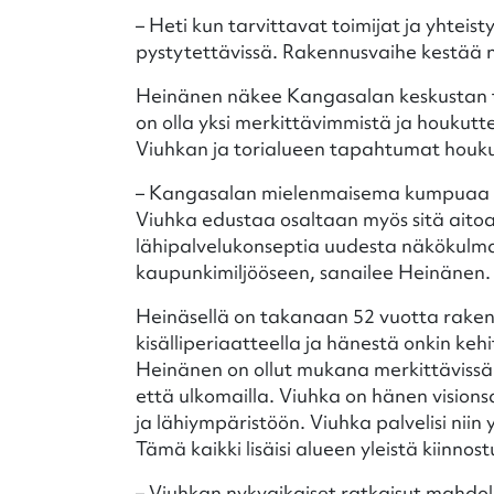
– Heti kun tarvittavat toimijat ja yhtei
pystytettävissä. Rakennusvaihe kestää n
Heinänen näkee Kangasalan keskustan tul
on olla yksi merkittävimmistä ja houkutt
Viuhkan ja torialueen tapahtumat houkut
– Kangasalan mielenmaisema kumpuaa m
Viuhka edustaa osaltaan myös sitä aito
lähipalvelukonseptia uudesta näkökulmas
kaupunkimiljööseen, sanailee Heinänen.
Heinäsellä on takanaan 52 vuotta rake
kisälliperiaatteella ja hänestä onkin ke
Heinänen on ollut mukana merkittävissä
että ulkomailla. Viuhka on hänen visions
ja lähiympäristöön. Viuhka palvelisi niin y
Tämä kaikki lisäisi alueen yleistä kiinnost
– Viuhkan nykyaikaiset ratkaisut mahdolli