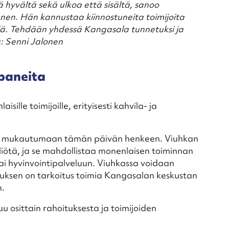
 hyvältä sekä ulkoa että sisältä, sanoo
änen. Hän kannustaa kiinnostuneita toimijoita
ä. Tehdään yhdessä Kangasala tunnetuksi ja
: Senni Jalonen
paneita
sille toimijoille, erityisesti kahvila- ja
isivät mukautumaan tämän päivän henkeen. Viuhkan
eliötä, ja se mahdollistaa monenlaisen toiminnan
i hyvinvointipalveluun. Viuhkassa voidaan
nnuksen on tarkoitus toimia Kangasalan keskustan
.
u osittain rahoituksesta ja toimijoiden