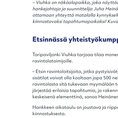
– Viuhka on näköalapaikka, joka näyttää
hankejohtaja ja suunnittelija Juha Hein
ottamaan yhteyttä matalalla kynnyksell
kiinnostavaksi tapahtumapaikaksi! Kuva
Etsinnässä yhteistyökump
Toripaviljonki Viuhka tarjoaa tilaa monenlai
ravintolatoimijoille.
– Etsin ravintoloitsijoita, jotka pysty
sisätilat voivat olla kooltaan jopa 500 n
ravintolasta sitä tukevaan myymälään ta
järjestää erilaisia tapahtumia, ja rake
keskeisenä elementtinä, sanoo Heinänen
Hankkeen aikataulu on joustava ja riippu
kiinnostuksesta.