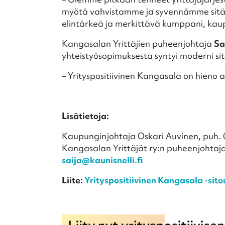
myötä vahvistamme ja syvennämme sitä e
elintärkeä ja merkittävä kumppani, ka
Kangasalan Yrittäjien puheenjohtaja
Sa
yhteistyösopimuksesta syntyi moderni si
– Yrityspositiivinen Kangasala on hieno 
Lisätietoja:
Kaupunginjohtaja Oskari Auvinen, puh.
Kangasalan Yrittäjät ry:n puheenjohtaja
saija@kaunisnelli.fi
Liite:
Yrityspositiivinen Kangasala -sit