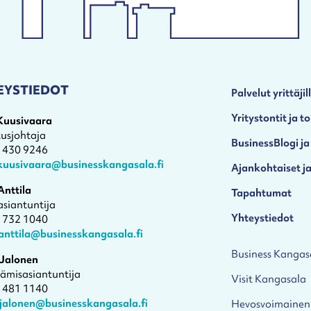
EYSTIEDOT
Palvelut yrittäjil
Yritystontit ja to
 Kuusivaara
tusjohtaja
BusinessBlogi ja
4 430 9246
.kuusivaara@businesskangasala.fi
Ajankohtaiset ja
Anttila
Tapahtumat
asiantuntija
Yhteystiedot
1 732 1040
anttila@businesskangasala.fi
Business Kangas
 Jalonen
tämisasiantuntija
Visit Kangasala
4 481 1140
.jalonen@businesskangasala.fi
Hevosvoimainen