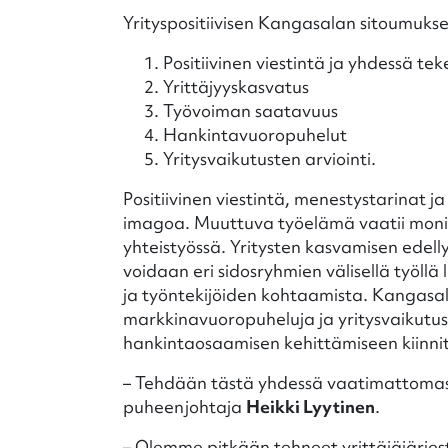
Yrityspositiivisen Kangasalan sitoumukse
Positiivinen viestintä ja yhdessä te
Yrittäjyyskasvatus
Työvoiman saatavuus
Hankintavuoropuhelut
Yritysvaikutusten arviointi.
Positiivinen viestintä, menestystarinat j
imagoa. Muuttuva työelämä vaatii monim
yhteistyössä. Yritysten kasvamisen edel
voidaan eri sidosryhmien välisellä työll
ja työntekijöiden kohtaamista. Kangasal
markkinavuoropuheluja ja yritysvaikutust
hankintaosaamisen kehittämiseen kiinn
– Tehdään tästä yhdessä vaatimattomast
puheenjohtaja
Heikki Lyytinen
.
– Olemme pitkään tehneet yrittäjäjärjes