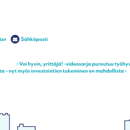
ter
Sähköposti
Voi hyvin, yrittäjä! -videosarja pureutuu työh
sta – nyt myös investointien tukeminen on mahdollista