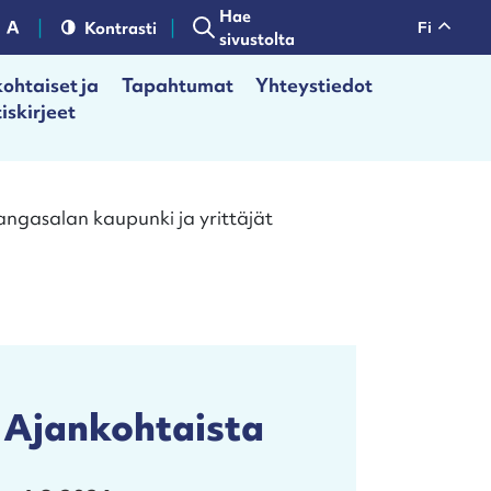
Hae
Kontrasti
fi
sivustolta
ohtaiset ja
Tapahtumat
Yhteystiedot
iskirjeet
angasalan kaupunki ja yrittäjät
Ajankohtaista