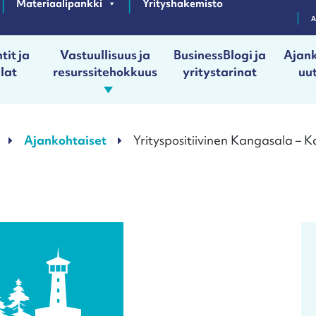
Materiaalipankki
Yrityshakemisto
tit ja
Vastuullisuus ja
BusinessBlogi ja
Ajank
ilat
resurssitehokkuus
yritystarinat
uut
Ajankohtaiset
Yrityspositiivinen Kangasala – K