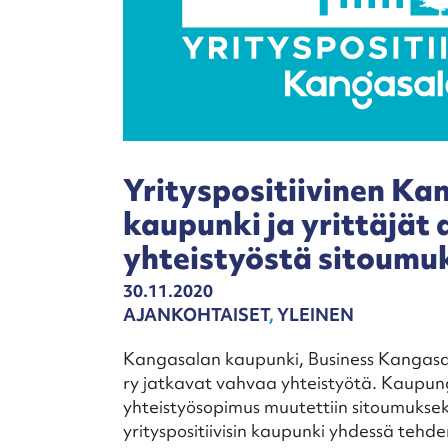
Yrityspositiivinen Ka
kaupunki ja yrittäjät a
yhteistyöstä sitoumu
30.11.2020
AJANKOHTAISET
,
YLEINEN
Kangasalan kaupunki, Business Kangasa
ry jatkavat vahvaa yhteistyötä. Kaupung
yhteistyösopimus muutettiin sitoumuksek
yrityspositiivisin kaupunki yhdessä tehde