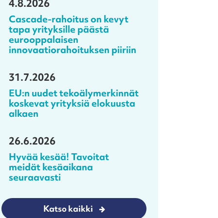
4.8.2026
Cascade-rahoitus on kevyt
tapa yrityksille päästä
eurooppalaisen
innovaatiorahoituksen piiriin
31.7.2026
EU:n uudet tekoälymerkinnät
koskevat yrityksiä elokuusta
alkaen
26.6.2026
Hyvää kesää! Tavoitat
meidät kesäaikana
seuraavasti
Katso kaikki