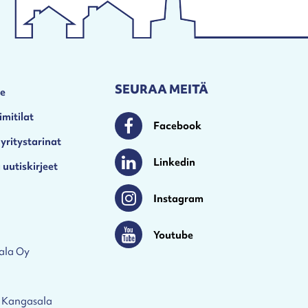
SEURAA MEITÄ
le
imitilat
Facebook
Facebook
 yritystarinat
Linkedin
 uutiskirjeet
Linkedin
Instagram
Instagram
Youtube
Youtube
ala Oy
 Kangasala