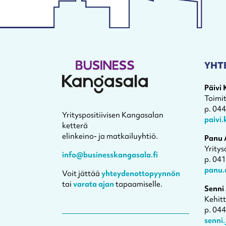
YHT
Päivi
Toimi
p. 04
Yrityspositiivisen Kangasalan
paivi
ketterä
elinkeino- ja matkailuyhtiö.
Panu 
Yritys
info@businesskangasala.fi
p. 04
panu.
Voit jättää
yhteydenottopyynnön
tai
varata ajan
tapaamiselle.
Senni
Kehit
p. 04
senni