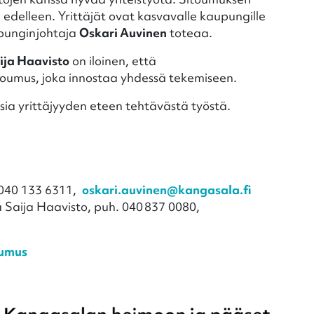
delleen. Yrittäjät ovat kasvavalle kaupungille
upunginjohtaja
Oskari Auvinen
toteaa.
ija Haavisto
on iloinen, että
toumus, joka innostaa yhdessä tekemiseen.
asia yrittäjyyden eteen tehtävästä työstä.
 040 133 6311,
oskari.auvinen@kangasala.fi
 Saija Haavisto, puh. 040 837 0080,
oumus