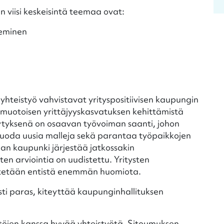
n viisi keskeisintä teemaa ovat:
keminen
a yhteistyö vahvistavat yrityspositiivisen kaupungin
uotoisen yrittäjyyskasvatuksen kehittämistä
lytyksenä on osaavan työvoiman saanti, johon
ä luoda uusia malleja sekä parantaa työpaikkojen
an kaupunki järjestää jatkossakin
en arviointia on uudistettu. Yritysten
itetään entistä enemmän huomiota.
i paras, kiteyttää kaupunginhallituksen
töjen kanssa hyvää yhteistyötä. Sitoumuksen