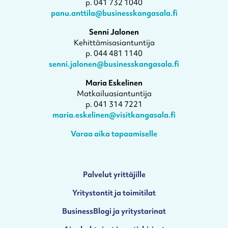
p. 041 732 1040
panu.anttila@businesskangasala.fi
Senni Jalonen
Kehittämisasiantuntija
p. 044 481 1140
senni.jalonen@businesskangasala.fi
Maria Eskelinen
Matkailuasiantuntija
p. 041 314 7221
maria.eskelinen@visitkangasala.fi
Varaa aika tapaamiselle
Palvelut yrittäjille
Yritystontit ja toimitilat
BusinessBlogi ja yritystarinat