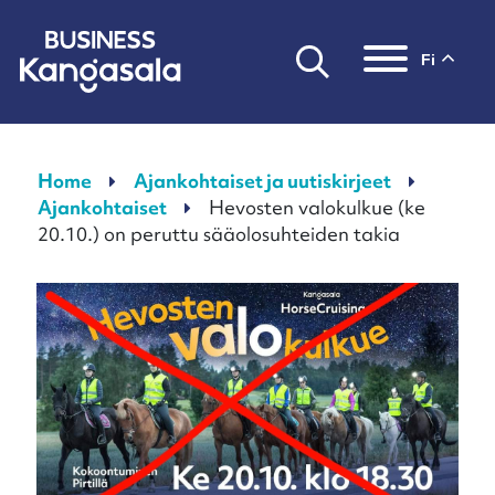
fi
Päävalikko
Home
Ajankohtaiset ja uutiskirjeet
Ajankohtaiset
Hevosten valokulkue (ke
20.10.) on peruttu sääolosuhteiden takia