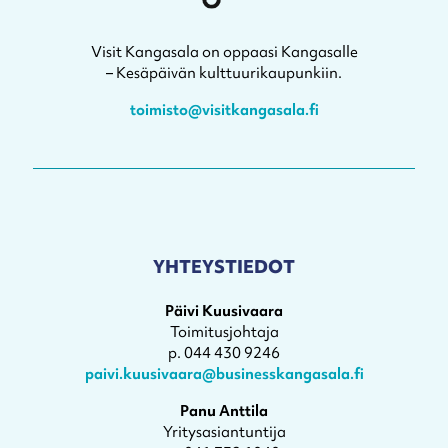
Visit Kangasala on oppaasi Kangasalle
– Kesäpäivän kulttuurikaupunkiin.
toimisto@visitkangasala.fi
YHTEYSTIEDOT
Päivi Kuusivaara
Toimitusjohtaja
p. 044 430 9246
paivi.kuusivaara@businesskangasala.fi
Panu Anttila
Yritysasiantuntija