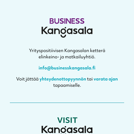
Yrityspositiivisen Kangasalan ketterä
elinkeino- ja matkailuyhtiö.
info@businesskangasala.fi
Voit jättää
yhteydenottopyynnön
tai
varata ajan
tapaamiselle.