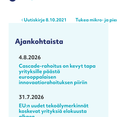
Post navigation
Uutiskirje 8.10.2021
Tukea mikro- ja pie
Ajankohtaista
4.8.2026
Cascade-rahoitus on kevyt tapa
yrityksille päästä
eurooppalaisen
innovaatiorahoituksen piiriin
31.7.2026
EU:n uudet tekoälymerkinnät
koskevat yrityksiä elokuusta
alkaen