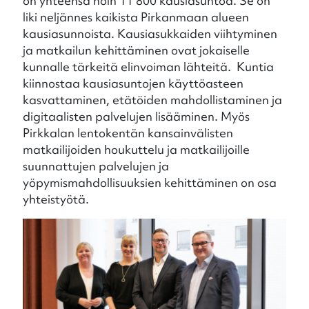
on yhteensä noin 11 800 kausiasuntoa. Se on
liki neljännes kaikista Pirkanmaan alueen
kausiasunnoista. Kausiasukkaiden viihtyminen
ja matkailun kehittäminen ovat jokaiselle
kunnalle tärkeitä elinvoiman lähteitä. Kuntia
kiinnostaa kausiasuntojen käyttöasteen
kasvattaminen, etätöiden mahdollistaminen ja
digitaalisten palvelujen lisääminen. Myös
Pirkkalan lentokentän kansainvälisten
matkailijoiden houkuttelu ja matkailijoille
suunnattujen palvelujen ja
yöpymismahdollisuuksien kehittäminen on osa
yhteistyötä.