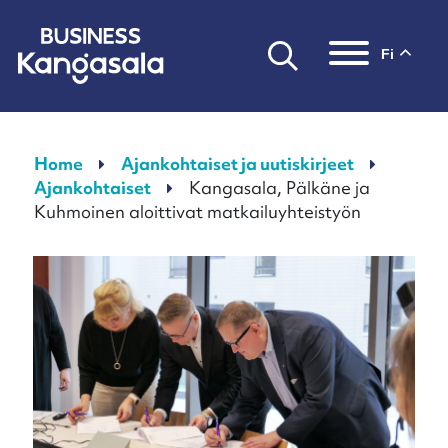
fi
Päävalikko
Home
Ajankohtaiset ja uutiskirjeet
Ajankohtaiset
Kangasala, Pälkäne ja
Kuhmoinen aloittivat matkailuyhteistyön