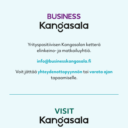
Yrityspositiivisen Kangasalan ketterä
elinkeino- ja matkailuyhtiö.
info@businesskangasala.fi
Voit jättää
yhteydenottopyynnön
tai
varata ajan
tapaamiselle.