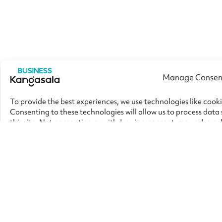
Manage Consen
To provide the best experiences, we use technologies like cook
Consenting to these technologies will allow us to process data
this site. Not consenting or withdrawing consent, may adversel
Manage services
Accept
Deny
View preference