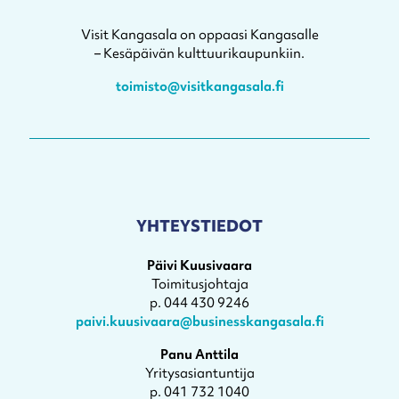
Visit Kangasala on oppaasi Kangasalle
– Kesäpäivän kulttuurikaupunkiin.
toimisto@visitkangasala.fi
YHTEYSTIEDOT
Päivi Kuusivaara
Toimitusjohtaja
p. 044 430 9246
paivi.kuusivaara@businesskangasala.fi
Panu Anttila
Yritysasiantuntija
p. 041 732 1040