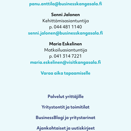
panu.anttila@businesskangasala.fi
Senni Jalonen
Kehittämisasiantuntija
p. 044 481 1140
senni.jalonen@businesskangasala.fi
Maria Eskelinen
Matkailuasiantuntija
p. 041 314 7221
maria.eskelinen@visitkangasala.fi
Varaa aika tapaamiselle
Palvelut yrittäjille
Yritystontit ja toimitilat
BusinessBlogi ja yritystarinat
Ajankohtaiset ja uutiskirjeet