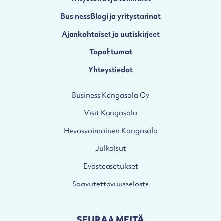
BusinessBlogi ja yritystarinat
Ajankohtaiset ja uutiskirjeet
Tapahtumat
Yhteystiedot
Business Kangasala Oy
Visit Kangasala
Hevosvoimainen Kangasala
Julkaisut
Evästeasetukset
Saavutettavuusseloste
SEURAA MEITÄ