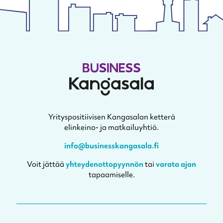
Yrityspositiivisen Kangasalan ketterä
elinkeino- ja matkailuyhtiö.
info@businesskangasala.fi
Voit jättää
yhteydenottopyynnön
tai
varata ajan
tapaamiselle.