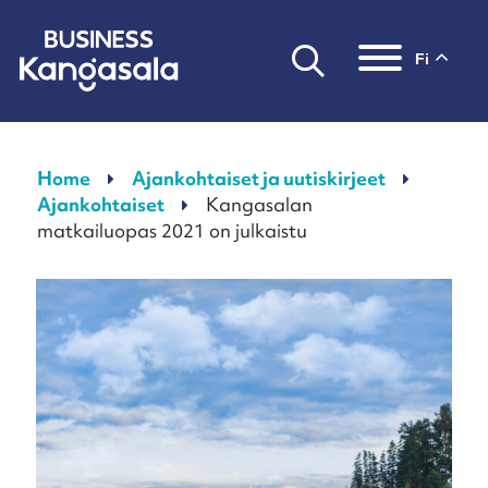
fi
Päävalikko
Home
Ajankohtaiset ja uutiskirjeet
Ajankohtaiset
Kangasalan
matkailuopas 2021 on julkaistu