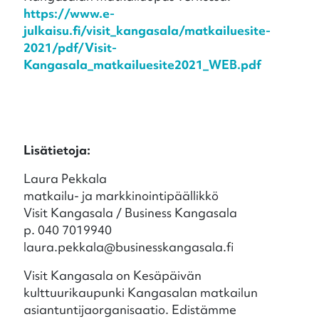
https://www.e-
julkaisu.fi/visit_kangasala/matkailuesite-
2021/pdf/Visit-
Kangasala_matkailuesite2021_WEB.pdf
Lisätietoja:
Laura Pekkala
matkailu- ja markkinointipäällikkö
Visit Kangasala / Business Kangasala
p. 040 7019940
laura.pekkala@businesskangasala.fi
Visit Kangasala on Kesäpäivän
kulttuurikaupunki Kangasalan matkailun
asiantuntijaorganisaatio. Edistämme