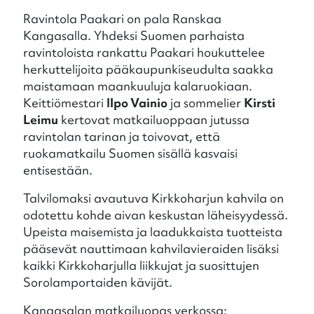
Ravintola Paakari on pala Ranskaa
Kangasalla. Yhdeksi Suomen parhaista
ravintoloista rankattu Paakari houkuttelee
herkuttelijoita pääkaupunkiseudulta saakka
maistamaan maankuuluja kalaruokiaan.
Keittiömestari
Ilpo Vainio
ja sommelier
Kirsti
Leimu
kertovat matkailuoppaan jutussa
ravintolan tarinan ja toivovat, että
ruokamatkailu Suomen sisällä kasvaisi
entisestään.
Talvilomaksi avautuva Kirkkoharjun kahvila on
odotettu kohde aivan keskustan läheisyydessä.
Upeista maisemista ja laadukkaista tuotteista
pääsevät nauttimaan kahvilavieraiden lisäksi
kaikki Kirkkoharjulla liikkujat ja suosittujen
Sorolamportaiden kävijät.
Kangasalan matkailuopas verkossa: