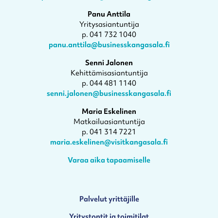
Panu Anttila
Yritysasiantuntija
p. 041 732 1040
panu.anttila@businesskangasala.fi
Senni Jalonen
Kehittämisasiantuntija
p. 044 481 1140
senni.jalonen@businesskangasala.fi
Maria Eskelinen
Matkailuasiantuntija
p. 041 314 7221
maria.eskelinen@visitkangasala.fi
Varaa aika tapaamiselle
Palvelut yrittäjille
Yritystontit ja toimitilat