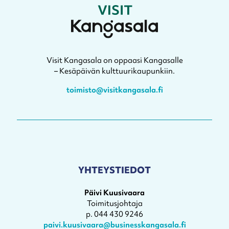
Visit Kangasala on oppaasi Kangasalle
– Kesäpäivän kulttuurikaupunkiin.
toimisto@visitkangasala.fi
YHTEYSTIEDOT
Päivi Kuusivaara
Toimitusjohtaja
p. 044 430 9246
paivi.kuusivaara@businesskangasala.fi