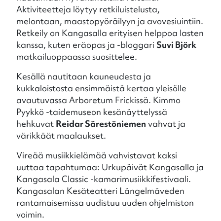
Aktiviteetteja löytyy retkiluistelusta,
melontaan, maastopyöräilyyn ja avovesiuintiin.
Retkeily on Kangasalla erityisen helppoa lasten
kanssa, kuten eräopas ja -bloggari
Suvi Björk
matkailuoppaassa suosittelee.
Kesällä nautitaan kauneudesta ja
kukkaloistosta ensimmäistä kertaa yleisölle
avautuvassa Arboretum Frickissä. Kimmo
Pyykkö -taidemuseon kesänäyttelyssä
hehkuvat
Reidar Särestöniemen
vahvat ja
värikkäät maalaukset.
Vireää musiikkielämää vahvistavat kaksi
uuttaa tapahtumaa: Urkupäivät Kangasalla ja
Kangasala Classic -kamarimusiikkifestivaali.
Kangasalan Kesäteatteri Längelmäveden
rantamaisemissa uudistuu uuden ohjelmiston
voimin.