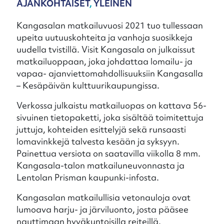
AJANKOHTAISET
,
YLEINEN
Kangasalan matkailuvuosi 2021 tuo tullessaan
upeita uutuuskohteita ja vanhoja suosikkeja
uudella tvistillä. Visit Kangasala on julkaissut
matkailuoppaan, joka johdattaa lomailu- ja
vapaa- ajanviettomahdollisuuksiin Kangasalla
– Kesäpäivän kulttuurikaupungissa.
Verkossa julkaistu matkailuopas on kattava 56-
sivuinen tietopaketti, joka sisältää toimitettuja
juttuja, kohteiden esittelyjä sekä runsaasti
lomavinkkejä talvesta kesään ja syksyyn.
Painettua versiota on saatavilla viikolla 8 mm.
Kangasala-talon matkailuneuvonnasta ja
Lentolan Prisman kaupunki-infosta.
Kangasalan matkailullisia vetonauloja ovat
lumoava harju- ja järviluonto, josta pääsee
nauttimaan hyväkuntoisilla reiteillä.