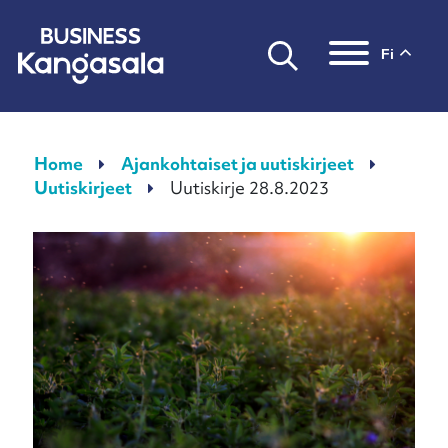
fi
Päävalikko
Home
Ajankohtaiset ja uutiskirjeet
Uutiskirjeet
Uutiskirje 28.8.2023