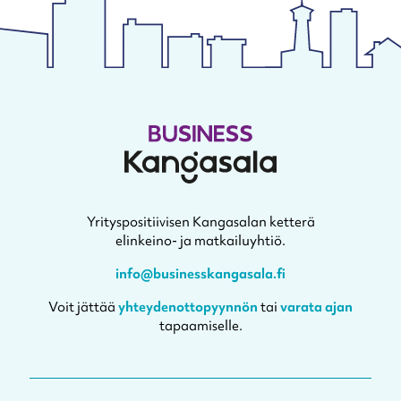
Yrityspositiivisen Kangasalan ketterä
elinkeino- ja matkailuyhtiö.
info@businesskangasala.fi
Voit jättää
yhteydenottopyynnön
tai
varata ajan
tapaamiselle.