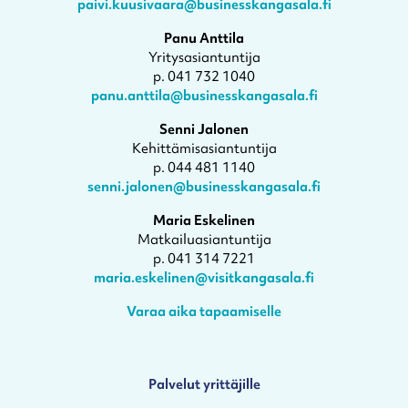
paivi.kuusivaara@businesskangasala.fi
Panu Anttila
Yritysasiantuntija
p. 041 732 1040
panu.anttila@businesskangasala.fi
Senni Jalonen
Kehittämisasiantuntija
p. 044 481 1140
senni.jalonen@businesskangasala.fi
Maria Eskelinen
Matkailuasiantuntija
p. 041 314 7221
maria.eskelinen@visitkangasala.fi
Varaa aika tapaamiselle
Palvelut yrittäjille