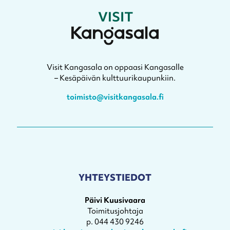
Visit Kangasala on oppaasi Kangasalle
– Kesäpäivän kulttuurikaupunkiin.
toimisto@visitkangasala.fi
YHTEYSTIEDOT
Päivi Kuusivaara
Toimitusjohtaja
p. 044 430 9246