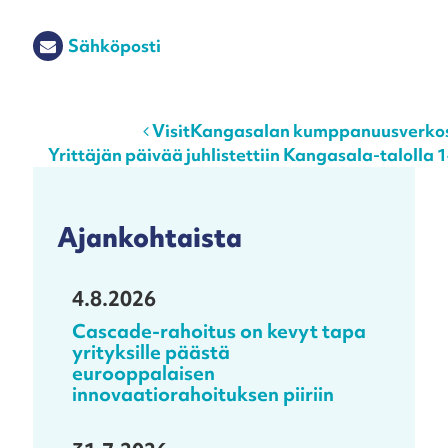
Sähköposti
Post navigation
VisitKangasalan kumppanuusverkost
Yrittäjän päivää juhlistettiin Kangasala-talolla 
Ajankohtaista
4.8.2026
Cascade-rahoitus on kevyt tapa
yrityksille päästä
eurooppalaisen
innovaatiorahoituksen piiriin