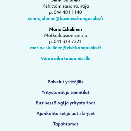
Kehittämisasiantuntija
p. 044 481 1140
senni.jalonen@businesskangasala.fi
Maria Eskelinen
Matkailuasiantuntija
p. 041 314 7221
maria.eskelinen@visitkangasala.fi
Varaa aika tapaamiselle
Palvelut yrittäjille
Yritystontit ja toimitilat
BusinessBlogi ja yritystarinat
Ajankohtaiset ja uutiskirjeet
Tapahtumat