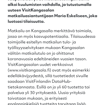
alkoi kuulumisten vaihdolla, ja tutustumalla
uuteen VisitKangasalan
matkailuasiantuntijaan Maria Eskeliseen, joka
luotsasi tilaisuutta.
Matkailu on Kangasalla merkittävä toimiala,
jossa on myös kasvupotentiaalia. Tilaisuudessa
toimijoille esitellyn matkailun tulo- ja
työllisyysselvityksen mukaan Kangasalan
välitön matkailutulo on jo ohittanut
koronavuosia edeltäneiden vuosien tason.
VisitKangasalan uudet verkkosivut
(www.visitkangasala.fi) ovat myös esimerkki
edelläkävijyydestä, sillä tuotetiedot sivuille
saadaan VisitFinlandin DataHub-
tietokannasta. Esillä on jo yli 60 tuotetta tai
palvelua yli 30 yrityksestä. Uusia yrityksiä
toivotaan mukaan, ja erityisesti
englanninkielisiä tuotteita tarvitaan lisää.