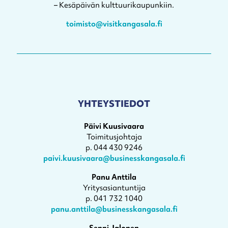
– Kesäpäivän kulttuurikaupunkiin.
toimisto@visitkangasala.fi
YHTEYSTIEDOT
Päivi Kuusivaara
Toimitusjohtaja
p. 044 430 9246
paivi.kuusivaara@businesskangasala.fi
Panu Anttila
Yritysasiantuntija
p. 041 732 1040
panu.anttila@businesskangasala.fi
Senni Jalonen