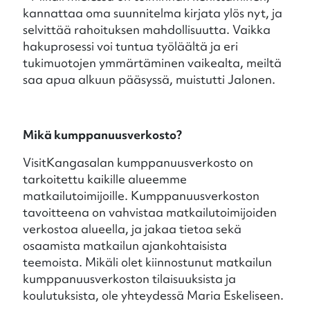
kannattaa oma suunnitelma kirjata ylös nyt, ja
selvittää rahoituksen mahdollisuutta. Vaikka
hakuprosessi voi tuntua työläältä ja eri
tukimuotojen ymmärtäminen vaikealta, meiltä
saa apua alkuun pääsyssä, muistutti Jalonen.
Mikä kumppanuusverkosto?
VisitKangasalan kumppanuusverkosto on
tarkoitettu kaikille alueemme
matkailutoimijoille. Kumppanuusverkoston
tavoitteena on vahvistaa matkailutoimijoiden
verkostoa alueella, ja jakaa tietoa sekä
osaamista matkailun ajankohtaisista
teemoista. Mikäli olet kiinnostunut matkailun
kumppanuusverkoston tilaisuuksista ja
koulutuksista, ole yhteydessä Maria Eskeliseen.