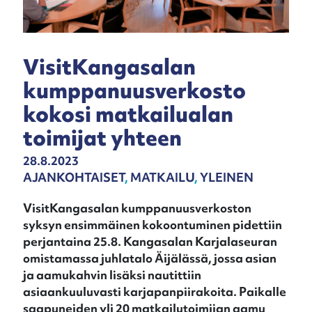
VisitKangasalan
kumppanuusverkosto
kokosi matkailualan
toimijat yhteen
28.8.2023
AJANKOHTAISET
,
MATKAILU
,
YLEINEN
VisitKangasalan kumppanuusverkoston
syksyn ensimmäinen kokoontuminen pidettiin
perjantaina 25.8. Kangasalan Karjalaseuran
omistamassa juhlatalo Äijälässä, jossa asian
ja aamukahvin lisäksi nautittiin
asiaankuuluvasti karjapanpiirakoita. Paikalle
saapuneiden yli 20 matkailutoimijan aamu