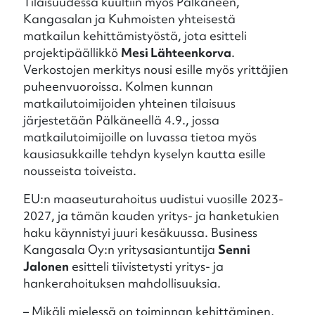
Tilaisuudessa kuultiin myös Pälkäneen,
Kangasalan ja Kuhmoisten yhteisestä
matkailun kehittämistyöstä, jota esitteli
projektipäällikkö
Mesi Lähteenkorva
.
Verkostojen merkitys nousi esille myös yrittäjien
puheenvuoroissa. Kolmen kunnan
matkailutoimijoiden yhteinen tilaisuus
järjestetään Pälkäneellä 4.9., jossa
matkailutoimijoille on luvassa tietoa myös
kausiasukkaille tehdyn kyselyn kautta esille
nousseista toiveista.
EU:n maaseuturahoitus uudistui vuosille 2023-
2027, ja tämän kauden yritys- ja hanketukien
haku käynnistyi juuri kesäkuussa. Business
Kangasala Oy:n yritysasiantuntija
Senni
Jalonen
esitteli tiivistetysti yritys- ja
hankerahoituksen mahdollisuuksia.
– Mikäli mielessä on toiminnan kehittäminen,