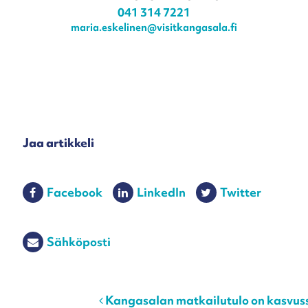
041 314 7221
maria.eskelinen@visitkangasala.fi
Jaa artikkeli
Facebook
LinkedIn
Twitter
Sähköposti
Post navigation
Kangasalan matkailutulo on kasvus