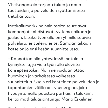
VisitKangasala tarjoaa tukea ja apua
tuotteiden ja palveluiden syöttämisessä
tietokantaan.
Matkailumarkkinoinnin osalta seuraavat
kampanjat kohdistuvat syysloma-aikaan ja
jouluun. Lisäksi työn alla on ryhmille sopivia
palveluita esittelevä esite. Samaan aikaan
katse on jo ensi kesän suunnittelussa.
– Kannattaa olla yhteydessä matalalla
kynnyksellä, ja vielä työn alla olevista
konsepteistakin. Näin ne voidaan ottaa
huomioon jo varhaisessa vaiheessa
suunnittelua. Usein eri kohteiden palveluiden ja
tapahtumien välillä on synenergiaa, joka
hyödyntämällä päästää parhaisiin tuloksiin,
kertoi matkailuasiantuntija Maria Eskelinen.