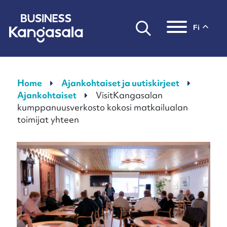
fi
Päävalikko
Home
Ajankohtaiset ja uutiskirjeet
Ajankohtaiset
VisitKangasalan
kumppanuusverkosto kokosi matkailualan
toimijat yhteen