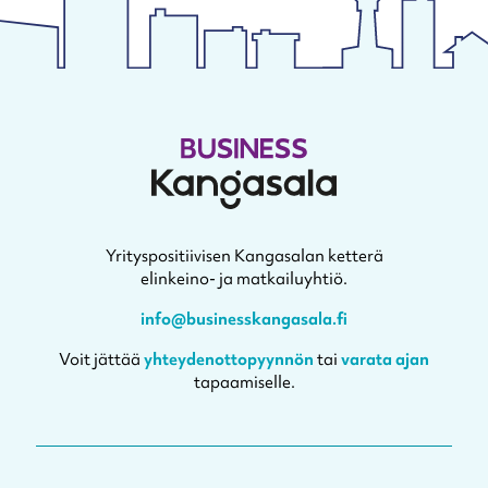
Yrityspositiivisen Kangasalan ketterä
elinkeino- ja matkailuyhtiö.
info@businesskangasala.fi
Voit jättää
yhteydenottopyynnön
tai
varata ajan
tapaamiselle.