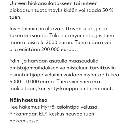
Uuteen biokaasulaitokseen tai uuteen
biokaasun tuotantoyksikköön voi saada 50 %
tuen.
Investoinnin on oltava riittävän suuri, jotta
tukea voi saada. Tukea ei myönnetä, jos tuen
määrä jäisi alle 2000 euron. Tuen määrä voi
olla enintään 200 000 euroa.
Ydin- ja harvaan asutulla maaseudulla
omistajanvaihdoksen valmisteluun tarvittaviin
asiantuntijapalveluihin voidaan myöntää tukea
5000–10 000 euroa. Tuen viimeinen erä
maksetaan, kun yrityskauppa on toteutunut.
Näin haet tukea
Tee hakemus Hyrrä-asiointipalvelussa.
Pirkanmaan ELY-keskus neuvoo tuen
hakemisessa.