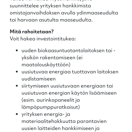
suunnittelee yrityksen hankkimista
omistajanvaihdoksen avulla ydinmaaseudulta
tai harvaan asutulta maaseudulta.
Mitä rahoitetaan?
Voit hakea investointitukea:
uuden biokaasuntuotantolaitoksen tai -
yksikön rakentamiseen (ei
maatalouskäyttöön)
uusiutuvaa energiaa tuottavan laitoksen
uudistamiseen
siirtymiseen uusiutuvaan energiaan tai
uusiutuvan energian käytön lisäämiseen
(esim. aurinkopaneelit ja
lämpöpumppuratkaisut)
yrityksen energia- ja
materiaalitehokkuutta parantavien
uusien laitteiden hankkimiseen ja