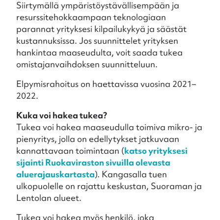
Siirtymällä ympäristöystävällisempään ja
resurssitehokkaampaan teknologiaan
parannat yrityksesi kilpailukykyä ja säästät
kustannuksissa. Jos suunnittelet yrityksen
hankintaa maaseudulta, voit saada tukea
omistajanvaihdoksen suunnitteluun.
Elpymisrahoitus on haettavissa vuosina 2021–
2022.
Kuka voi hakea tukea?
Tukea voi hakea maaseudulla toimiva mikro- ja
pienyritys, jolla on edellytykset jatkuvaan
kannattavaan toimintaan (
katso yrityksesi
sijainti Ruokaviraston sivuilla olevasta
aluerajauskartasta
). Kangasalla tuen
ulkopuolelle on rajattu keskustan, Suoraman ja
Lentolan alueet.
Tukea voi hakea myös henkilö, joka