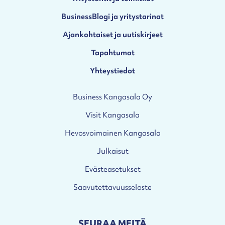
BusinessBlogi ja yritystarinat
Ajankohtaiset ja uutiskirjeet
Tapahtumat
Yhteystiedot
Business Kangasala Oy
Visit Kangasala
Hevosvoimainen Kangasala
Julkaisut
Evästeasetukset
Saavutettavuusseloste
SEURAA MEITÄ