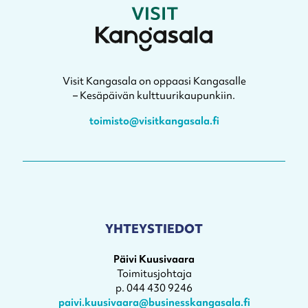
Visit Kangasala on oppaasi Kangasalle
– Kesäpäivän kulttuurikaupunkiin.
toimisto@visitkangasala.fi
YHTEYSTIEDOT
Päivi Kuusivaara
Toimitusjohtaja
p. 044 430 9246
paivi.kuusivaara@businesskangasala.fi