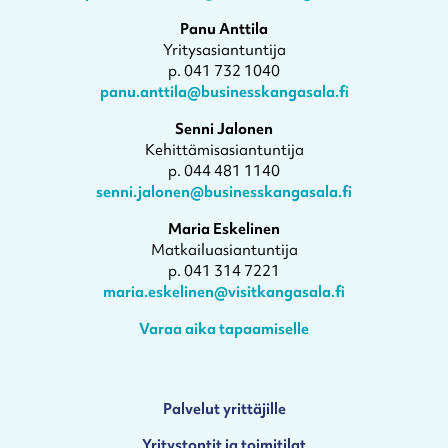
Panu Anttila
Yritysasiantuntija
p. 041 732 1040
panu.anttila@businesskangasala.fi
Senni Jalonen
Kehittämisasiantuntija
p. 044 481 1140
senni.jalonen@businesskangasala.fi
Maria Eskelinen
Matkailuasiantuntija
p. 041 314 7221
maria.eskelinen@visitkangasala.fi
Varaa aika tapaamiselle
Palvelut yrittäjille
Yritystontit ja toimitilat