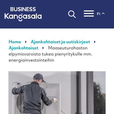
fi
Päävalikko
Home
Ajankohtaiset ja uutiskirjeet
Ajankohtaiset
Maaseuturahaston
elpymisvaroista tukea pienyrityksille mm.
energiainvestointeihin