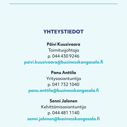
YHTEYSTIEDOT
Päivi Kuusivaara
Toimitusjohtaja
p. 044 430 9246
paivi.kuusivaara@businesskangasala.fi
Panu Anttila
Yritysasiantuntija
p. 041 732 1040
panu.anttila@businesskangasala.fi
Senni Jalonen
Kehittämisasiantuntija
p. 044 481 1140
senni.jalonen@businesskangasala.fi