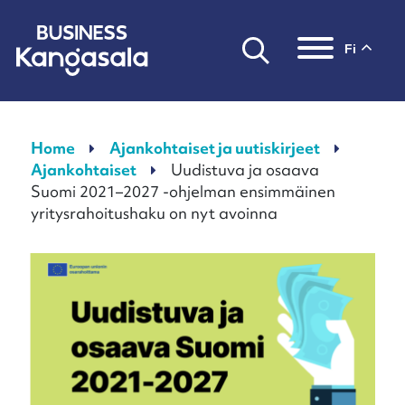
fi
Päävalikko
Home
Ajankohtaiset ja uutiskirjeet
Ajankohtaiset
Uudistuva ja osaava
Suomi 2021–2027 -ohjelman ensimmäinen
yritysrahoitushaku on nyt avoinna