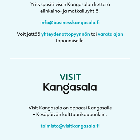
Yrityspositiivisen Kangasalan ketterä
elinkeino- ja matkailuyhtiö.
info@businesskangasala.fi
Voit jättää
yhteydenottopyynnön
tai
varata ajan
tapaamiselle.
Visit Kangasala on oppaasi Kangasalle
– Kesäpäivän kulttuurikaupunkiin.
toimisto@visitkangasala.fi