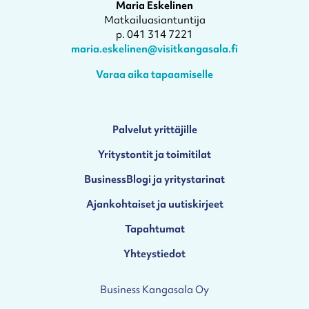
Maria Eskelinen
Matkailuasiantuntija
p. 041 314 7221
maria.eskelinen@visitkangasala.fi
Varaa aika tapaamiselle
Palvelut yrittäjille
Yritystontit ja toimitilat
BusinessBlogi ja yritystarinat
Ajankohtaiset ja uutiskirjeet
Tapahtumat
Yhteystiedot
Business Kangasala Oy