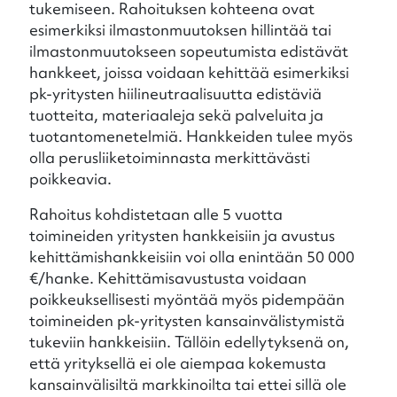
tukemiseen. Rahoituksen kohteena ovat
esimerkiksi ilmastonmuutoksen hillintää tai
ilmastonmuutokseen sopeutumista edistävät
hankkeet, joissa voidaan kehittää esimerkiksi
pk-yritysten hiilineutraalisuutta edistäviä
tuotteita, materiaaleja sekä palveluita ja
tuotantomenetelmiä. Hankkeiden tulee myös
olla perusliiketoiminnasta merkittävästi
poikkeavia.
Rahoitus kohdistetaan alle 5 vuotta
toimineiden yritysten hankkeisiin ja avustus
kehittämishankkeisiin voi olla enintään 50 000
€/hanke. Kehittämisavustusta voidaan
poikkeuksellisesti myöntää myös pidempään
toimineiden pk-yritysten kansainvälistymistä
tukeviin hankkeisiin. Tällöin edellytyksenä on,
että yrityksellä ei ole aiempaa kokemusta
kansainvälisiltä markkinoilta tai ettei sillä ole