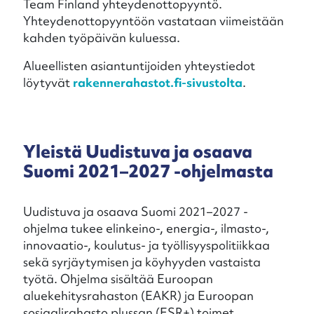
Team Finland yhteydenottopyyntö.
Yhteydenottopyyntöön vastataan viimeistään
kahden työpäivän kuluessa.
Alueellisten asiantuntijoiden yhteystiedot
löytyvät
rakennerahastot.fi
-sivustolta
.
Yleistä Uudistuva ja osaava
Suomi 2021–2027 -ohjelmasta
Uudistuva ja osaava Suomi 2021–2027 -
ohjelma tukee elinkeino-, energia-, ilmasto-,
innovaatio-, koulutus- ja työllisyyspolitiikkaa
sekä syrjäytymisen ja köyhyyden vastaista
työtä. Ohjelma sisältää Euroopan
aluekehitysrahaston (EAKR) ja Euroopan
sosiaalirahasto plussan (ESR+) toimet.