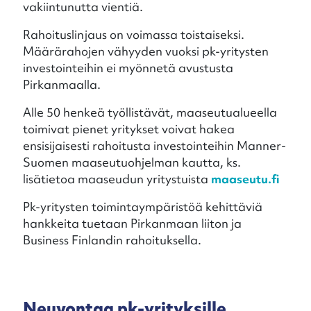
vakiintunutta vientiä.
Rahoituslinjaus on voimassa toistaiseksi.
Määrärahojen vähyyden vuoksi pk-yritysten
investointeihin ei myönnetä avustusta
Pirkanmaalla.
Alle 50 henkeä työllistävät, maaseutualueella
toimivat pienet yritykset voivat hakea
ensisijaisesti rahoitusta investointeihin Manner-
Suomen maaseutuohjelman kautta, ks.
lisätietoa maaseudun yritystuista
maaseutu.fi
Pk-yritysten toimintaympäristöä kehittäviä
hankkeita tuetaan Pirkanmaan liiton ja
Business Finlandin rahoituksella.
Neuvontaa pk-yrityksille