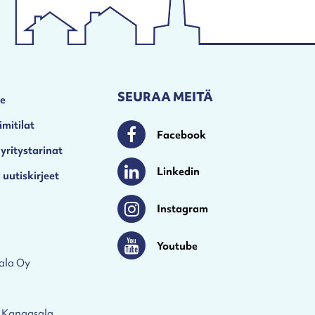
SEURAA MEITÄ
le
imitilat
Facebook
Facebook
 yritystarinat
Linkedin
 uutiskirjeet
Linkedin
Instagram
Instagram
Youtube
Youtube
ala Oy
 Kangasala