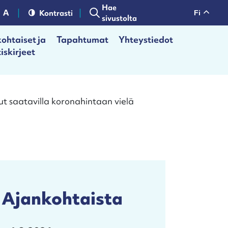
Hae
Kontrasti
fi
sivustolta
ohtaiset ja
Tapahtumat
Yhteystiedot
iskirjeet
ut saatavilla koronahintaan vielä
Ajankohtaista