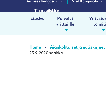
Business Kangasala
Visit Kangasala
Tilaa uutiskirje
Etusivu
Palvelut
Yrityston
yrittäjille
toimit
Päävalikko
Home
Ajankohtaiset ja uutiskirjeet
23.9.2020 saakka