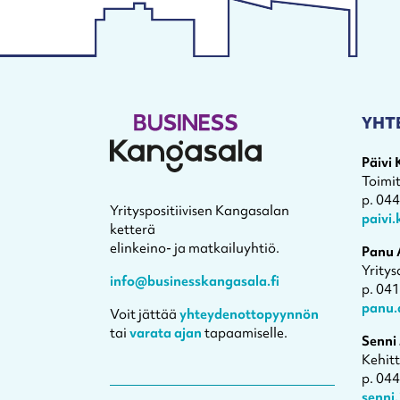
YHT
Päivi
Toimi
p. 04
Yrityspositiivisen Kangasalan
paivi
ketterä
elinkeino- ja matkailuyhtiö.
Panu 
Yritys
info@businesskangasala.fi
p. 04
panu.
Voit jättää
yhteydenottopyynnön
tai
varata ajan
tapaamiselle.
Senni
Kehit
p. 04
senni