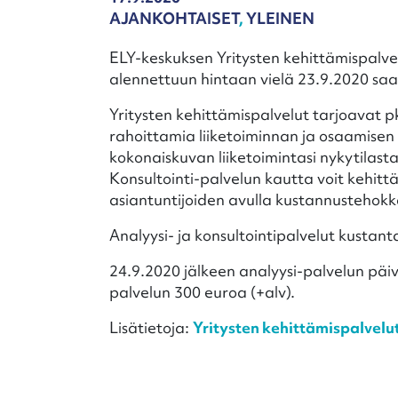
AJANKOHTAISET
,
YLEINEN
ELY-keskuksen Yritysten kehittämispalvel
alennettuun hintaan vielä 23.9.2020 sa
Yritysten kehittämispalvelut tarjoavat pk-
rahoittamia liiketoiminnan ja osaamisen 
kokonaiskuvan liiketoimintasi nykytilast
Konsultointi-palvelun kautta voit kehitt
asiantuntijoiden avulla kustannustehokk
Analyysi- ja konsultointipalvelut kustan
24.9.2020 jälkeen analyysi-palvelun päiv
palvelun 300 euroa (+alv).
Lisätietoja:
Yritysten kehittämispalvelu