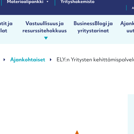
Materiaalipankki
Yrityshakemisto
tit ja
Vastuullisuus ja
BusinessBlogi ja
Ajank
ilat
resurssitehokkuus
yritystarinat
uut
Ajankohtaiset
ELY:n Yritysten kehittämispalvel