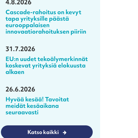
4.8.2026
Cascade-rahoitus on kevyt
tapa yrityksille päästä
eurooppalaisen
innovaatiorahoituksen piiriin
31.7.2026
EU:n uudet tekoälymerkinnät
koskevat yrityksiä elokuusta
alkaen
26.6.2026
Hyvää kesää! Tavoitat
meidät kesäaikana
seuraavasti
Katso kaikki