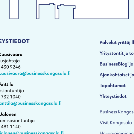
EYSTIEDOT
Palvelut yrittäjil
Yritystontit ja to
 Kuusivaara
tusjohtaja
BusinessBlogi ja
4 430 9246
.kuusivaara@businesskangasala.fi
Ajankohtaiset ja
Anttila
Tapahtumat
asiantuntija
Yhteystiedot
1 732 1040
anttila@businesskangasala.fi
Business Kangas
 Jalonen
tämisasiantuntija
Visit Kangasala
4 481 1140
.jalonen@businesskangasala.fi
Hevosvoimainen