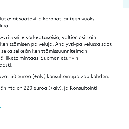
ut ovat saatavilla koronatilanteen vuoksi
akka.
yrityksille korkeatasoisia, valtion osittain
kehittämisen palveluja. Analyysi-palvelussa saat
a sekä selkeän kehittämissuunnitelman.
ää liiketoimintaasi Suomen eturivin
aasti.
tavat 30 euroa (+alv) konsultointipäivää kohden.
ähinta on 220 euroa (+alv), ja Konsultointi-
t