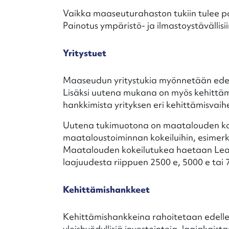
Vaikka maaseuturahaston tukiin tulee pa
Painotus ympäristö- ja ilmastoystävällisii
Yritystuet
Maaseudun yritystukia myönnetään edelle
Lisäksi uutena mukana on myös kehittämi
hankkimista yrityksen eri kehittämisvaihe
Uutena tukimuotona on maatalouden kok
maataloustoiminnan kokeiluihin, esimerki
Maatalouden kokeilutukea haetaan Lead
laajuudesta riippuen 2500 e, 5000 e tai 
Kehittämishankkeet
Kehittämishankkeina rahoitetaan edellee
yleishyödyllisiä investointeja, laajakaist