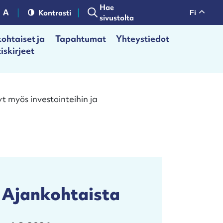
Hae
Kontrasti
fi
sivustolta
ohtaiset ja
Tapahtumat
Yhteystiedot
iskirjeet
t myös investointeihin ja
Ajankohtaista