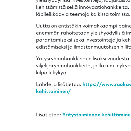
kehittämistä sekä innovaatiohankkeita. 
läpileikkaavia teemoja kaikissa toimissa.
Uutta on entistäkin voimakkaampi painot
enemmän rahoitetaan yleishyödyllisiä i
parantamiseksi sekä investointeja ja ke
edistämiseksi ja ilmastonmuutoksen hillit
Yritysryhmähankkeiden lisäksi vuodesta
viljelijäryhmähankkeita, joilla mm. nyky
kilpailukykyä.
Lähde ja lisätietoa:
https://www.ruokav
kehittaminen/
Lisätietoa:
Yritystoiminnan kehittäminen