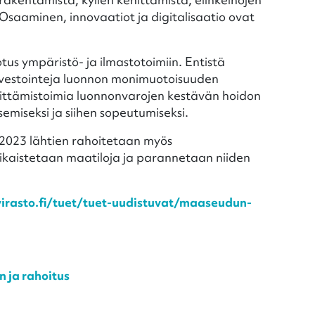
Osaaminen, innovaatiot ja digitalisaatio ovat
us ympäristö- ja ilmastotoimiin. Entistä
nvestointeja luonnon monimuotoisuuden
hittämistoimia luonnonvarojen kestävän hoidon
semiseksi ja siihen sopeutumiseksi.
 2023 lähtien rahoitetaan myös
aikaistetaan maatiloja ja parannetaan niiden
irasto.fi/tuet/tuet-uudistuvat/maaseudun-
 ja rahoitus