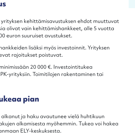
us
yrityksen kehittämisavustuksen ehdot muuttuvat
ia olivat vain kehittämishankkeet, alle 5 vuotta
00 euron suuruiset avustukset.
hankkeiden lisäksi myös investoinnit. Yrityksen
vat rajoitukset poistuvat.
minimissään 20 000 €. Investointitukea
-yrityksiin. Toimitilojen rakentaminen tai
ukeaa pian
 alkanut ja haku avautunee vielä huhtikuun
hakujen alkamisesta myöhemmin. Tukea voi hakea
rkanmaan ELY-keskuksesta.