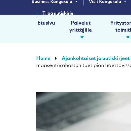
Business Kangasala
Visit Kangasala
Tilaa uutiskirje
Etusivu
Palvelut
Yrityston
yrittäjille
toimit
Päävalikko
Home
Ajankohtaiset ja uutiskirjeet
maaseuturahaston tuet pian haettaviss