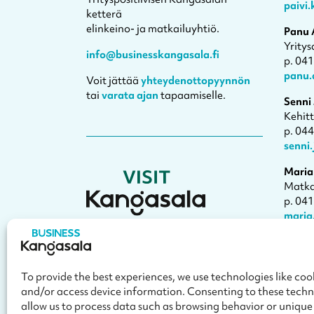
paivi
ketterä
elinkeino- ja matkailuyhtiö.
Panu 
Yritys
info@businesskangasala.fi
p. 04
panu.
Voit jättää
yhteydenottopyynnön
tai
varata ajan
tapaamiselle.
Senni
Kehit
p. 04
senni
Maria
Matka
p. 04
maria
Varaa
Visit Kangasala on oppaasi
Kangasalle
– Kesäpäivän kulttuurikaupunkiin.
To provide the best experiences, we use technologies like cook
and/or access device information. Consenting to these techno
toimisto@visitkangasala.fi
allow us to process data such as browsing behavior or unique I