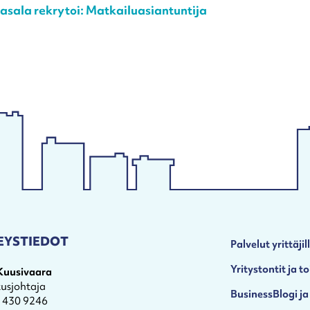
sala rekrytoi: Matkailuasiantuntija
EYSTIEDOT
Palvelut yrittäjil
Yritystontit ja to
 Kuusivaara
tusjohtaja
BusinessBlogi ja
4 430 9246