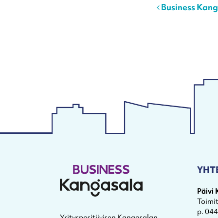
Post navigation
Business Kanga
YHT
Päivi
Toimi
p. 04
Yrityspositiivisen Kangasalan