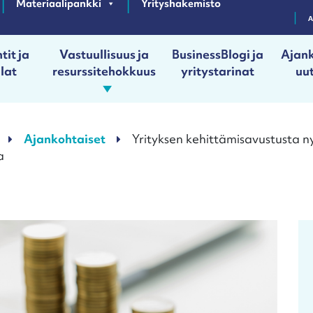
Materiaalipankki
Yrityshakemisto
tit ja
Vastuullisuus ja
BusinessBlogi ja
Ajank
ilat
resurssitehokkuus
yritystarinat
uut
Ajankohtaiset
Yrityksen kehittämisavustusta ny
a