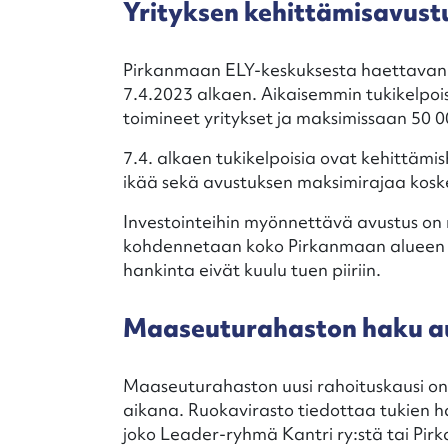
Yrityksen kehittämisavust
Pirkanmaan ELY-keskuksesta haettavan 
7.4.2023 alkaen. Aikaisemmin tukikelpois
toimineet yritykset ja maksimissaan 50 0
7.4. alkaen tukikelpoisia ovat kehittämis
ikää sekä avustuksen maksimirajaa koske
Investointeihin myönnettävä avustus on 
kohdennetaan koko Pirkanmaan alueen PK
hankinta eivät kuulu tuen piiriin.
Maaseuturahaston haku a
Maaseuturahaston uusi rahoituskausi on
aikana. Ruokavirasto tiedottaa tukien 
joko Leader-ryhmä Kantri ry:stä tai Pi