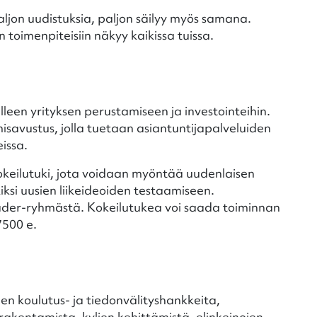
ljon uudistuksia, paljon säilyy myös samana.
n toimenpiteisiin näkyy kaikissa tuissa.
en yrityksen perustamiseen ja investointeihin.
savustus, jolla tuetaan asiantuntijapalveluiden
issa.
eilutuki, jota voidaan myöntää uudenlaisen
ksi uusien liikeideoiden testaamiseen.
er-ryhmästä. Kokeilutukea voi saada toiminnan
7500 e.
n koulutus- ja tiedonvälityshankkeita,
arakentamista, kylien kehittämistä, elinkeinojen