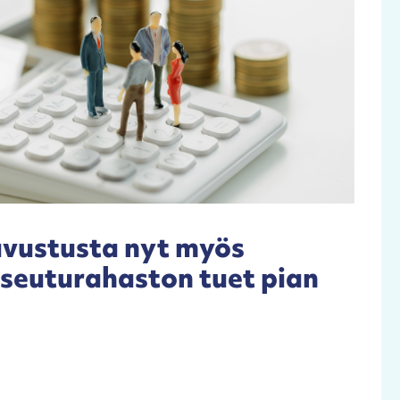
avustusta nyt myös
aseuturahaston tuet pian