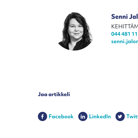
Senni Ja
KEHITTÄM
044 481 1
senni.jal
Jaa artikkeli
Facebook
LinkedIn
Twit