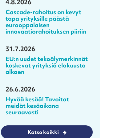
4.8.2026
Cascade-rahoitus on kevyt
tapa yrityksille päästä
eurooppalaisen
innovaatiorahoituksen piiriin
31.7.2026
EU:n uudet tekoälymerkinnät
koskevat yrityksiä elokuusta
alkaen
26.6.2026
Hyvää kesää! Tavoitat
meidät kesäaikana
seuraavasti
Katso kaikki