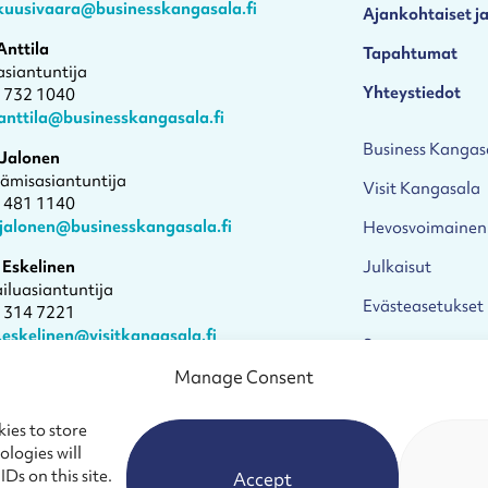
.kuusivaara@businesskangasala.fi
Ajankohtaiset ja
Anttila
Tapahtumat
asiantuntija
Yhteystiedot
1 732 1040
anttila@businesskangasala.fi
Business Kangas
 Jalonen
tämisasiantuntija
Visit Kangasala
4 481 1140
.jalonen@businesskangasala.fi
Hevosvoimainen
 Eskelinen
Julkaisut
iluasiantuntija
Evästeasetukset
1 314 7221
.eskelinen@visitkangasala.fi
Saavutettavuuss
 aika tapaamiselle
Manage Consent
ies to store
logies will
Ds on this site.
Accept