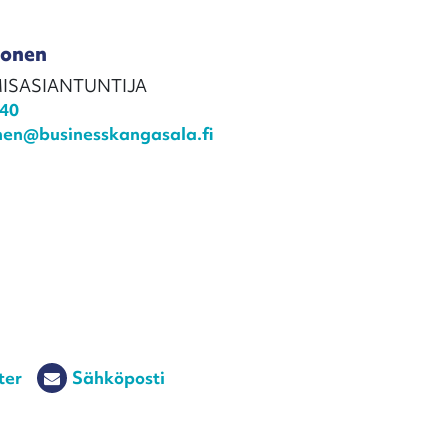
lonen
ISASIANTUNTIJA
140
onen@businesskangasala.fi
ter
Sähköposti