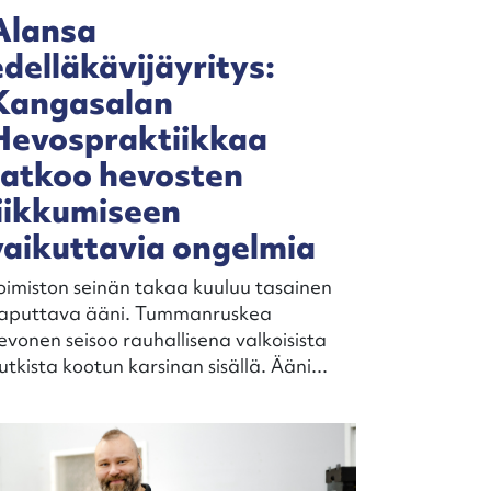
Alansa
edelläkävijäyritys:
Kangasalan
Hevospraktiikkaa
ratkoo hevosten
liikkumiseen
vaikuttavia ongelmia
oimiston seinän takaa kuuluu tasainen
aputtava ääni. Tummanruskea
evonen seisoo rauhallisena valkoisista
utkista kootun karsinan sisällä. Ääni...