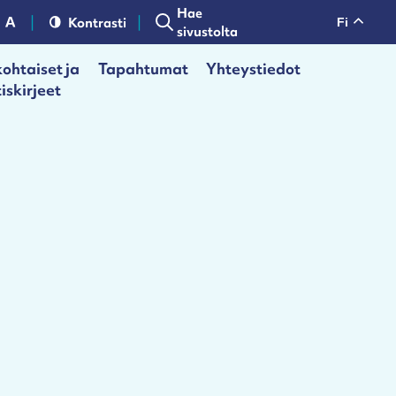
Hae
Kontrasti
fi
sivustolta
ohtaiset ja
Tapahtumat
Yhteystiedot
iskirjeet