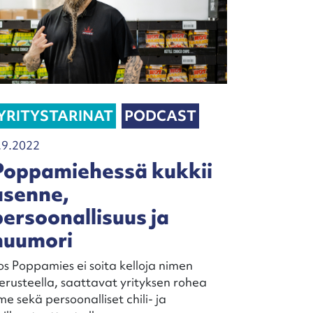
YRITYSTARINAT
PODCAST
.9.2022
Poppamiehessä kukkii
asenne,
persoonallisuus ja
huumori
os Poppamies ei soita kelloja nimen
erusteella, saattavat yrityksen rohea
lme sekä persoonalliset chili- ja