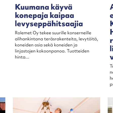
Kuumana käyvä
konepaja kaipaa
levyseppähitsaajia
Rolemet Oy tekee suurille konserneille
alihankintana teräsrakenteita, levytöitä,
koneiden osia sekä koneiden ja
linjastojen kokoonpanoa. Tuotteiden
hinta...
T
n
h
p