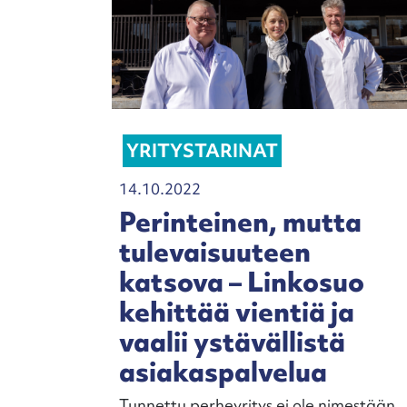
YRITYSTARINAT
14.10.2022
Perinteinen, mutta
tulevaisuuteen
katsova – Linkosuo
kehittää vientiä ja
vaalii ystävällistä
asiakaspalvelua
Tunnettu perheyritys ei ole nimestään