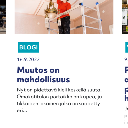
BLOGI
16.9.2022
9
Muutos on
mahdollisuus
Nyt on pidettävä kieli keskellä suuta.
Omakotitalon portaikko on kapea, ja
tikkaiden jokainen jalka on säädetty
J
eri...
p
i