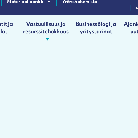
Materiaalipankki
Yrityshakemisto
tit ja
Vastuullisuus ja
BusinessBlogi ja
Ajank
ilat
resurssitehokkuus
yritystarinat
uut